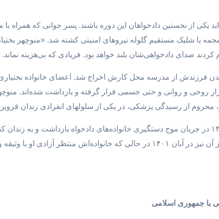
اده «پویا بختیاری» از کشته‌شدگان آبان ۹۸ شاید یکی از نخستین دادخواهان این دوره باشند. پس
مادر از ناحیه جمجمه با شلیک مستقیم گلوله نیروهای امنیتی کشته شد. «منوچهر 
 کردند صدای دادخواهی‌شان بلند خواهد بود. فریادی که بی‌هزینه نماند. 
شدن فرزندش از مدرسه محل کارش اخراج شد. اعضای خانواده بختیاری ح
ار روحی و روانی و حتی جسمی قرار گرفته و بازداشت شده‌اند. منوچ
ناهید شیرپیشه مادر پویا نیز از تاریخ ۲۰ تیرماه ۱۴۰۱ در جریان موج دستگیری خانواده‌های دادخواه
تماس و ملاقات با عزیزانش از او سلب شد. پس از آن نیز در آبان ۱۴۰۱ در حالی که خ
یی با جمهوری اسلامی