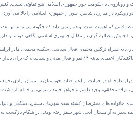
و رویارویی یا حکومت جور جمهوری اسلامی هیچ تفاوتی نیست. کنش
دو رویکرد در مبارزه، شانس عبور از جمهوری اسلامی را بالا می آورد.
رفیتی کم اهمیت است. و هنوز نمی داند که چگونه می تواند این «صدا 
 با جنبش مطالبه گری در مقابل جمهوری اسلامی نگاهی کوتاه بیاندازی
شه مادر پویا بختیاری به همراه نرگس محمدی فعال سیاسی، سکینه محمدی مادر اب
اتحادیه آزاد کارگران ایران، و پوران ناظمی از امضاکنندگان اعضای بیاینه ۱۴ نفر
ی حدود یکماه بعد «مادران دادخواه در حمایت از اعتراضات خوزستان در میدان آزاد
ی، میلاد محققی، وجید دامور و خواهر حیمد رسولی، از جمله بازداشت ش
شده سقز به آرامستان آیچی شهر سقز رفته بودند، در هنگام بازگشت