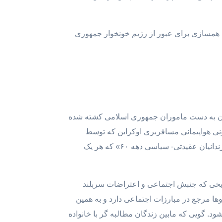
ه همسازی برای عبور از رژیم خونخوار جمهوری
گون به دست ماموران جمهوری اسلامی کشته شده
 جریان سرکوب «اعتراضات دی ماه ۹۶، اعتراضات آبان ۹۸، اعتراضات ۱۴۰۰ و ۱۴۰۱ و سرنگونی هواپیمانی مسافربری اوکراین که توسط
شلیک موشکی سپاه جان خود را از دست دادند، و نیز قبل تر از اینها، به سرکوبهای جنبش دانشجویی در دهه ۸۰ و کشتار زندانیان عقیدتی- سیاسی دهه ۶۰» که هر یک
یخی که جنبش اجتماعی و اعتراضات سربلند
ها مرجع در مبارزات اجتماعی دارد و به همین
د. گویی که مابین زندگان مطالبه گر با خانواده