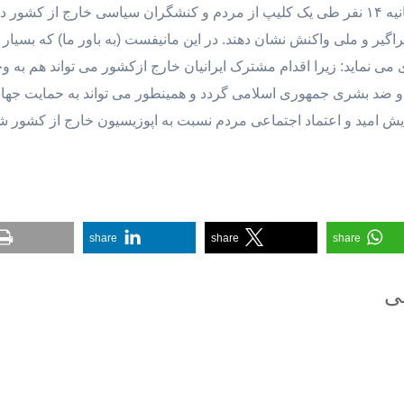
همانطور که آمد بانو «پوران ناظمی» از اعضای بیانیه ۱۴ نفر طی یک کلیپ از مردم و کنشگران 
راگیر و ملی واکنش نشان دهند. در این مانیفست (به باور ما) که بسیار
ی نماید: زیرا اقدام مشترک ایرانیان خارج ازکشور می تواند هم به
و ضد بشری جمهوری اسلامی گردد و همینطور می تواند به حمایت جها
زایش امید و اعتماد اجتماعی مردم نسبت به اپوزیسیون خارج از کشور ش
share
share
share
عی