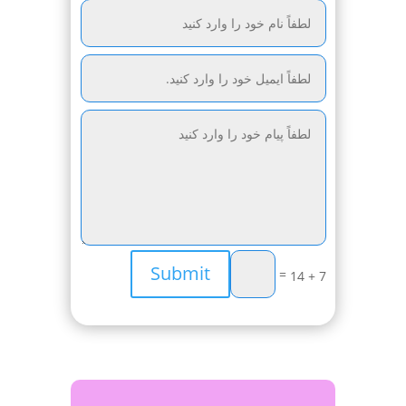
Submit
=
7 + 14