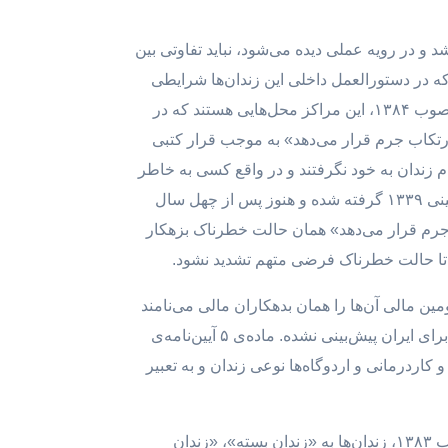
شد و در رویه عملی دیده می‌شود، نباید تفاوتی بین
‌که در دستورالعمل داخلی این زندان‌ها شرایطی
لحاظ شده باشد که جز اشخاص زندانی، سایرین از آن بی‌اطلاع هستند. هرچند که برابر با ماده‌ی ۱۴ آیین‌نامه‌ی زندان‌ها مصوب ۱۳۸۴، این مراکز محل‌هایی هستند که در
 ارتکاب جرم قرار می‌دهد» به موجب قرار کتبی
 زندان به خود نگرفتند و در واقع کسی به خاطر
ارتکاب جرمی محکوم به اقامت در آن‌ها نمی‌شود، اما به هر حال زندان هستند. ظاهر ماده‌ی مزبور از قانون اقدامات تأمینی ۱۳۳۹ گرفته شده و هنوز پس از چهل سال
 جرم قرار می‌دهد» همان حالت خطرناک بزهکار
د تا حالت خطرناک فرضی متهم تشدید نشود.
ن مالی آن‌ها را همان بدهکاران مالی می‌نامند
که در آیین‌نامه‌ی سال ۸۴ نامی از آن‌ها نیامده. این نوع زندان دربرگیرنده‌ی محکومین زن و مرد است، ولی زندان خاصی برای ایران پیش‌بینی نشده. ماده‌ی ۵ آیین‌نامه‌ی
 کاردرمانی و اردوگاه‌ها نوعی زندان و به تعبیر
اما نکته‌ی مهم طبقه‌بندی امنیتی زندان‌هاست. بنا به شدت مجازات یا حبس، بر اساس ماده‌ی ۵ آیین‌نامه‌ی زندان‌ها مصوب ۱۳۸۳، زندان‌ها به «زندان بسته»، «زندان