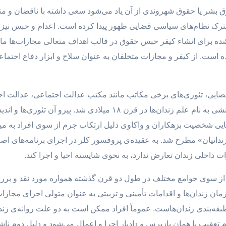
قوق بشر یا حقوق شهروندی از آن یاد می‌شود سعی داشته با ناقضان و مت
ک نظام‌های سیاسی قضایی ظهور پیدا کرده است. اعدام و حبس نیز ا
 برای انشاء کیفر حبس حقوق در قالب اهداف متعالی مجازات‌ها مانن
ه است. از کیفر و مجازات متخلفان به عنوان سلاح و ابزار دفاع اجتماع
ضایی، تئوری‌های برخی مکاتب مانند مکتب عدالت اجتماعی، عدالت اجتما
مراقبتی و زندان نیمه باز و امثالهم سبب زایش دانشی به نام علم زندان‌ها
شخصیت بزهکاران و واکاوی دلیل ارتکاب جرم از سوی افراد به میان 
قوق زندانیان» مطرح شد. به عقیده‌ی پروفسور کلر در اجرای برنامه‌های اصلا
ات داخلی زندان تعارض ندارد، به نحوی شایسته احیا و اجرا کند.
 از سوی جوامع مختلف در طول دو قرن گذشته همواره مورد نقد و بر
ان زندان‌ها و اقدامات تأمینی و تربیتی به عنوان متولی اجرای مج
 طبقه‌بندی زندان‌هاست. عموماً افراد ممکن است به دو علت روانه‌ی 
عقیب یا همان بازپرس و دادیار اجرا و اعمال می‌شود و دلیل دوم نا