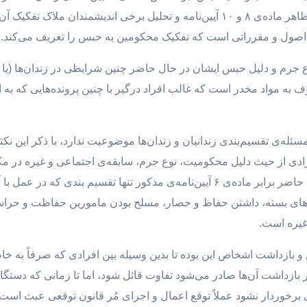
نیمه‌باز» و «زندان باز» تقسیم می‌شوند بر خلاف ظاهر ماده‌ی ۸ و ۱۰ آیین‌نامه و تحلی
ول و مقرراتی است که تفکیک محکومین به حبس را تعریف می‌کند.
جرم و دلیل حبس ایشان در حال حاضر چنین شرایطی در زندان‌ها (یا ندام
ف به مواد مخدر است که غالب افراد درگیر با چنین پرونده‌هایی که به 
ین‌که به موجب آیین‌نامه‌ی ۱۳۸۴، عملاً مسئله‌ی تقسیم‌بندی زندانیان و زندان‌ها موضوعیت ندار
ی از حیث دلیل محکومیت، نوع جرم، سابقه‌ی اجتماعی و غیره در مکان
محکومین تعریف می‌شود، نگهداری شوند. در حال حاضر برابر ماده‌ی ۶ آیین‌نامه‌ی مذک
ندان‌های بسته، داشتن حفاظ و حصار، مسلح بودن مامورین حفاظت و حرا
 غیره است.
بازداشت اشخاص این بوده تا بدین وسیله بین افرادی که صرفاً به خاطر
زداشت آن‌ها صادر می‌شود تفاوت قائل شود، اما تا زمانی که دستگاه ق
رخوردار نشود عملاً توقع اعمال و اجرای مُر قانون توقعی عبث است.