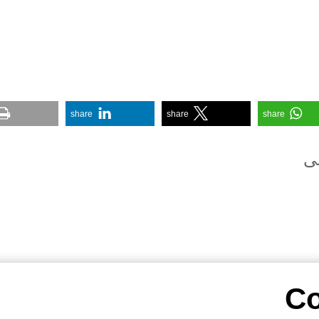
share
share
share
عی