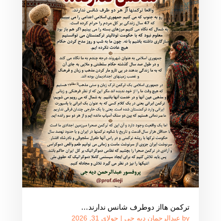
ترکمن هااز دوطرف شانس ندارند…
by
عبدالرحمان دیه جی
|
جولای 31, 2026