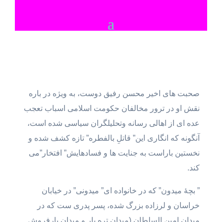
صحبت های اخیر محسن رفیق دوست، به ویژه در باره
نقش او در ترور مخالفان حکومت اسلامی اسباب تعجب
عده ای از اهالی رسانه وتحلیلگران سیاسی شده است،
آنگونه که انگاری این” قاتلِ بالفطره” تازه کشف شده و
نخستین باراست به جنایت ها و فسادهایش” افتخار”می
کند.
” بچۀ میدون” که در خانواده ای” میدونی” در خیابان
خراسان و لرزاده بزرگ شده، پسر پدری ست که در
میدان امین السلطان (میدان تره بار و میدان بارفروش