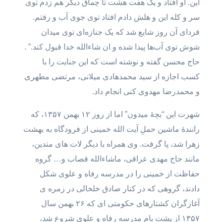
این. او افتاد و یک هفت هشت تا چماق دیگر هم زدم توی
سر و کله این و هلش دادم افتاد توی جوی آب و رفتم.
فردای آن روز شایع شد که یک جنازه‌ای توی میدان
شوش توی آب‌ها پیدا شده و ان شاءالله خدا قبول کند.” .
حاج محسن گفته و نوشته است که این جنایت را با
کسب اجازه از سید محمدهادی میلانی، مرتضی مطهری
و محمدرضا مهدوی کنی انجام داد.
شهرت این “بچۀ میدون” اما از روز ۱۲ بهمن ۱۳۵۷، که
رانندۀ ماشین حملِ آیت الله خمینی از فرودگاه به بهشت
زهرا شد، پا گرفت. وی همراه با دیگر لات های متدین،
مانند حاج مهدی عراقی، ماشاءالله قصاب و… گروه
حفاظت از خمینی را در مدرسه رفاه و علوی شکل
دادند، گروهی که در کنار صادق خلخالی در زمره ی
آغازگران کشتارهای حکومتی ای که ۲۶ بهمن سال
۱۳۵۷ از پشت بام مدرسه رفاه و علوی شروع شد،