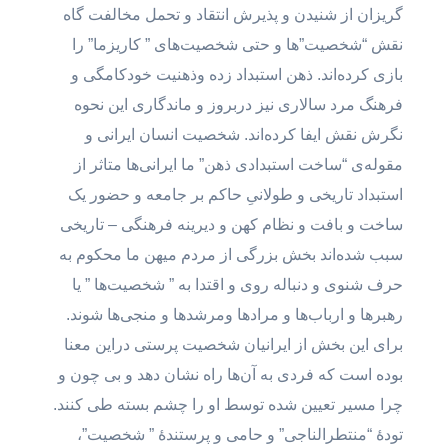
گریزان از شنیدن و پذیرش انتقاد و تحمل مخالفت گاه
نقش “شخصیت”‌ها و حتی شخصیت‌های ” کاریزما” را
بازی کرده‌اند. ذهن استبداد زده وذهنیت خودکامگی و
فرهنگ مرد سالاری نیز دربروز و ماندگاری این نحوه
نگرش نقش ایفا کرده‌اند. شخصیت انسان ایرانی و
مقوله‌ی “ساخت استبدادی ذهن” ما ایرانی‌ها متاثر از
استبداد تاریخی و طولانیِ حاکم بر جامعه و حضور یک
ساخت و بافت و نظام کهن و دیرینه فرهنگی – تاریخی
سبب شده‌اند بخش بزرگی از مردم میهن ما محکوم به
حرف شنوی و دنباله روی و اقتدا به ” شخصیت‌ها ” یا
رهبرها و ارباب‌ها و مراد‌ها ومرشدها و منجی‌ها شوند.
برای این بخش از ایرانیان شخصیت پرستی دراین معنا
بوده است که فردی به آن‌ها راه نشان دهد و بی چون و
چرا مسیر تعیین شده توسط او را چشم بسته طی کنند.
تودۀ “منتطرالناجی” و حامی و پرستندۀ ” شخصیت”،