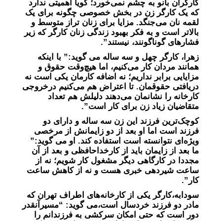
کارگران بانو به چشم نمی‌خورد؛ گویا اهمیتی ندارد
که یک کارگر زن در بخش خصوصی چگونه برای یک
لقمه نان می‌جنگد. مزایا برای زنان تراز متوسط و
بالاتر است و به فکر بهبود زندگی زنان کارگر که زیر
فشارهای گوناگونند، نیستند”.
زهرا، کارگر چهل و سه ساله می گوید:” با اینکه
همانند مردان کار می‌کنیم، اما هیچ‌وقت حقوق و
مزایایی برابر نداریم؛ نه اضافه کارمان یکی است نه
دریافتی حقوقمان. تا اعتراض هم می‌کنیم درخروجی
کارخانه را نشانمان می‌دهند دلیلش هم تعداد
متقاضیان زیاد زن برای کار است”.
کوچک‌ترین فرزند این زن سه ساله و دارای دو
فرزند است اما او بعد از دو زایمانش از مرخصی
ویژه‌ای نتوانسته است استفاده کند. او می گوید:”
ما بعد از زایمان باید از کارخداحافظی و بعد از آن
مجددا در کارگاهی دیگر مشغول کار شویم؛ نه از
ساعت شیردهی خبری هست و نه از کاهش ساعت
کار”.
سودابه،کارگر یکی از کارخانه‌های اطراف تهران که
مادر دو فرزند خردسال است،می گوید: “مسیرآنقدر
دور است که حتی امکان سرکشی به فرزندانم را