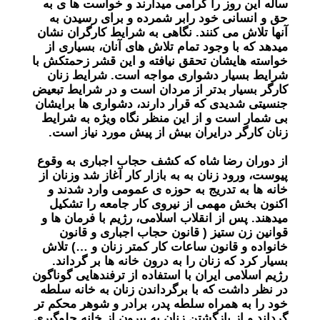
ساله این روز را گرامی میدارند و خواست ها ی به
حق و انسانی خود رابر شمرده و برای رسیدن به
آنها تلاش می کنند. نگاهی به شرایط کارگران نشان
میدهد که با وجود تمام تلاش های آنان، بسیاری از
خواسته هایشان تحقق نیافته و این قشر زحمتکش با
شرایط بسیار دشواری مواجه است. شرایط زنان
کارگر بسیار بدتر از مردان است و در شرایط تبعیض
جنسیتی شدیدی که قرار دارند، دشواری ها برایشان
بی شمار است و از این منظر نگاه ویژه به شرایط
زنان کارگر درایران بیش از پیش مورد نیاز است.
از دوران رضا شاه که کشف حجاب اجباری به وقوع
پیوست، ورود زنان به به بازار کار آغاز شد وزنان از
خانه ها به تدریج به حوزه ‏ی عمومی وارد شدند و
اکنون بخش مهمی از نیروی کار جامعه را تشکیل
میدهند. پس از انقلاب اسلامی، رژیم با فرمان ها و
قوانین زن ستیز ( قانون حجاب اجباری و قانون
خانواده و قانون ساعات کار کمتر زنان و …) تلاش
بسیار کرد که زنان را به درون خانه ها بر گرداند.
رژیم اسلامی ایران با استفاده از ترفندهایی گوناگون
در نظر داشت که با برگرداندن زنان به خانه سلطه
خود را به همراه سلطه پدر، برادر و شوهر محکم تر
گرداند و از بازگشتن زنان به بیرون از خانه جلوگیری