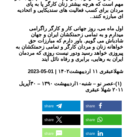
مهم است که هرچه بیشتر زنان کارگر پا به پای
مردان برای کسب فعالیت های سندیکایی و اتحادیه
ای مبارزه کنند..
اول ماه می، روز جهانی کار و کارگر راگرامی
میدارم و به تمامی زحمتکشان ایران و جهان
شادباش می گویم. باور دارم که مبارزات حق
خواهانه زنان و مردان کارگر و تمامی زحمتکشان به
پیروزی خواهد رسید ودور نیست روزی که مردمان
ایران به رهایی، برابری و رفاه نائل آیند
شهلاعبقری ۱۱ اردیبهشت۱۴۰۲ | 01-05-2023
(۱)-عصر نو – شنبه۱۰ارديبهشت ۱۳۹۰ – ۳۰آپريل
۲۰۱۱ شهلا عبقری
share
share
share
share
share
share