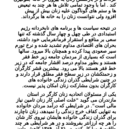
کند . اما با وجود تمامی تلاش ها هر چند به تبعیض
ها و ستم های گوناگون علیه زنان بیش از پیش
افزود ولی نتوانست زنان را به خانه ها برگرداند.
در نتیحه سیاست ها و برنامه های نابخردانه رژیم
استبدادی در طی چهل و چهار سال گذشته که تنها
سعی بر منافع و استقرار فرمانفرمایی خود داشته،
بحران های اقتصادی مداوم تشدید شده و نرخ تورم
سیر صعودی پیدا کرده و همچنان بالا میرود. سالها
است که بسیاری از مردمان جامعه زیر خط فقر
هستند و بطور مداوم درصد اقشار جامعه که در زیر
خط فقر هستند بالا می رود. بیشترین قشر کارگران
و زحمتکشان در زیر سطح فقر مطلق قرار دارند و
در چنین شرایطی گذران زندگی خانواده های
کارگران بدون مشارکت زنان امکان پذیر نیست.
یکی از مسئولان اتحادیه زنان کارگر در استان
مازندران می گوید “علت اصلی کار زنان تامین نیاز
مالی است”. در شرایطی که درآمد مردان خانواده
به تنهایی کفاف خرج زندگی را نمیدهد، زنان ناچارند
برای گذران زندگی خانواده هایشان نیروی کار شان
را هر چه ارزانتر بفروشند و در هر شرایطی هر چند
طاقت فرسا کار کنند. در ۲۱ آذر ۱۳۸۹ کاهش دادن