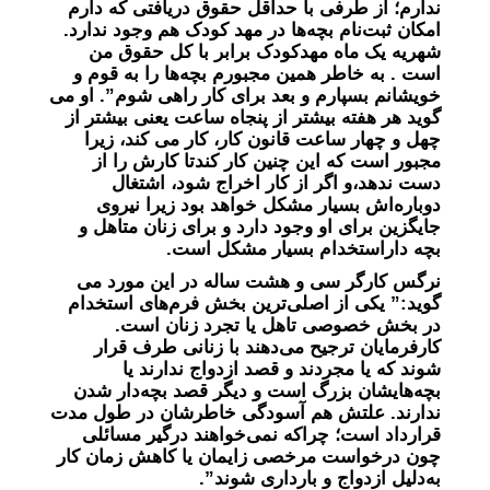
ندارم؛ از طرفی با حداقل حقوق دریافتی که دارم
امکان ثبت‌نام بچه‌ها در مهد کودک هم وجود ندارد.
شهریه یک ماه مهدکودک برابر با کل حقوق من
است . به‌ خاطر همین مجبورم بچه‌ها را به قوم و
خویشانم بسپارم و بعد برای کار راهی شوم”. او می
گوید هر هفته بیشتر از پنجاه ساعت یعنی بیشتر از
چهل و چهار ساعت قانون کار، کار می کند، زیرا
مجبور است که این چنین کار کندتا کارش را از
دست ندهد،و اگر از کار اخراج شود، اشتغال
دوباره‌اش بسیار مشکل خواهد بود زیرا نیروی
جایگزین برای او وجود دارد و برای زنان متاهل و
بچه داراستخدام بسیار مشکل است.
نرگس كارگر سی و هشت ساله در این مورد می
گوید:” یکی از اصلی‌ترین بخش فرم‌های استخدام
در بخش خصوصی تاهل یا تجرد زنان است.
کارفرمایان ترجیح می‌دهند با زنانی طرف قرار
شوند که یا مجردند و قصد ازدواج ندارند یا
بچه‌هایشان بزرگ است و دیگر قصد بچه‌دار شدن
ندارند. علتش هم آسودگی خاطرشان در طول مدت
قرارداد است؛ چرا‌که نمی‌خواهند درگیر مسائلی
چون درخواست مرخصی زایمان یا کاهش زمان کار
به‌دلیل ازدواج و بارداری شوند”.