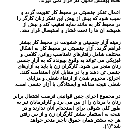
تحت پوشش قانون کار قرار نمی گیرند.
اعمال تفکر جنسیتی در محیط کار تقویت گردد و
سبب شود که بیش از پیش این تفکر زنان کارگر را
در محیط کار به مانند سایه تعقیب کند و بیش از
همیشه ان ها را تحت فشار و استیصال قرار دهد.
زمینه آزار جنسیتی و خشونت در محیط کار بیشتر
فراهم گردد. آزار جنسيتي در محيط كار به اشکال
مختلف شامل رفتارهاي نامناسب رواني، كلامي و
فيزيكي می تواند به وقوع بپیوندد که به آزار جنسی
زنان منجر می شود. کارگران زن یا باید به آزارهای
جنسی تن دهند و یا در مقابل انان استقامت کنند.
اخراج، محروم شدن از ارتقاء شغلی و مزایای
شغلی نتیجه مقابله و ایستادگی با آزار جنسی است.
در مجموع اجرای چنین قوانینی فرصت اشتغال برابر
زنان با مردان را از بین می برد و کارفرمايان نیر به
طور کلی شوقی براي استخدام آنان ندارند و در
نتیجه به استثمار بیشتر کارگران زن و از بین رفتن
هر چه بیشتر همان حقوق ناچیز منجر خواهد
شد”(۱).