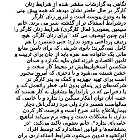
نگاهی به گزارشات منتشر شده از شرایط زنان
کارگر در حال حاضر نشان میدهد که همه پیش بینی
ها به وقوع پیوسته است و امروز زنان کارگر
درشرایط اسفناک تر از گذشته بسر می برند. خانم
سیمین یعقوبی( فعال کارگری) شرایط زنان کارگر را
این چنین توصیف می کند:”برای زنان کارگر، هیچ
ردیف پرداختی وجود ندارد؛ حتی دستمزد را هم
کامل نمی‌گیرند؛ بانوی شریفی که برای تامین منابع
مالی یک خانواده سه نفره باید از جان برای تربیت و
تامین اقتصادی فرزندانش مایه بگذارد و صدای
شکستن استخوان‌هایش در محیط کار سخت و
خشن شنیده می‌شود و یا دختری که امروز مجبور
است برای تهیه جهیزیه و کمک به پدر کارگر در
شرکت‌های زیر پله‌ای بدون نام، خطر راتحمل کند و
یا دخترانی که در باراندازها مشغول به کار هستند که
جسه آنان توان اینکار سنگین را ندارد و یا خانمی که
سالهاست همسر دارد ولی مرد زندگی‌اش دچار
بیماریلاعلاج مانند صرع است و فرصت کار کردن
ندارد، با مشکلات دست و پنجه نرم می‌کند اماهیچ
حامی‌ای ندارد”. خانم یعقوبی تاکید می‌کند: “در
بخشنامه‌ها و قوانین استاندارد که توسط افراد
اتوکشیده تدوین می‌شود، شرایط استانداردی برای