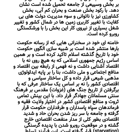
بر بخش وسییعی از جامعه تحمیل شده است نشان
دهد. با رکود بخش صنعت و بحران کم آبی، بخش
کشاورزی نیز با ناتوانی و سوء مدیریت دولت های بی
کفایت با تغییر کاربری زمین ها در شمال کشور و تغییر
شغل بسیاری از نیروی کار این بخش را با ورشکستگی
روبرو کرده است.
خامنه ای خود در سخنرانی هایی که از رسانه حکومت
بارها منتشر شده است بر شبیه سازی الگوی حکومت
خود با تاریخ گذشته اسلام تاکید کرده است و بر همین
اساس رژیم جمهوری اسلامی که به هیچ روی نه با
اقتصاد آشنایی داشت و نه فهمی از رابطه بین اقتصاد و
منافع اجتماعی و ملی داشت، بنا را بر پایه ایدئولوژی
مذهبی شیعی قرار داده و کل ساختار سیاسی و
اقتصادی کشور را نه بر اساس یک ساختار عرفی که با
برگرفتن از تاریخ جنگ های (غزوات) مقدس بر فرهنگ
سنتی مسلمانان جهادگر قرار داد. با این بینش تمامی
ثروت و منافع اقتصادی کشور در اختیار ولایت فقیه و
فرماندهان سپاه پاسداران و طرفداران حکومت قرار
گرفته و جامعه با سر ریز شدن بحران حاد و شدید
اقتصادی بطور کلی از مدار منفعت اقتصادی خارج
گشته و در موقعیت روبرو شدن با پدیده گرسنگی
(starvation) قرار گرفته است. این فرآیند تسلط