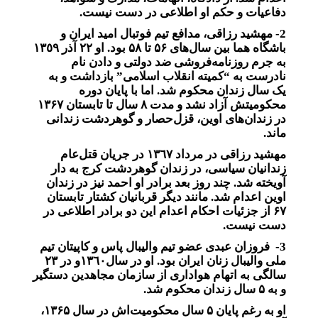
دفاعیات و حکم او اطلاعی در دست نیست.
2- مهشید رزاقی، مدافع تیم فوتبال امید ایران و
باشگاه هما بین سال‌های ۵۶ تا ۵۸ بود. او ٢٢ آذر ١٣٥٩
به جرم روزنامه‌فروشی ضد دولتی و دادن نام
نادرست به “کمیته انقلاب اسلامی” بازداشت و به
یک سال زندان محکوم شد. اما با پایان دوره
محکومیتش آزاد نشد و مدت ۸ سال تا تابستان ۱۳۶۷
در زندان‌های اوین، قزل‌حصار و گوهردشت زندانی
ماند.
مهشید رزاقی در مرداد ١٣٦٧ در جریان قتل‌عام
زندانیان سیاسی، در زندان گوهردشت کرج به دار
آویخته شد. چند روز بعد برادر او احمد نیز در زندان
اوین اعدام شد. مانند دیگر قربانیان کشتار تابستان
۶۷ از جزئیات احکام اعدام این دو برادر اطلاعی در
دست نیست.
3- فروزان عبدی عضو تیم والیبال پاس و کاپیتان تیم
ملی والیبال زنان ایران بود. او در سال١٣٦٠و در ۲۳
سالگی به اتهام هواداری از سازمان مجاهدین دستگیر
و به ۵ سال زندان محکوم شد.
او به ‌رغم پایان ۵ سال محکومیت‌اش در سال ۱۳۶۵،