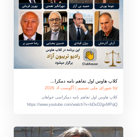
کلاپ هاوس اول تفاهم نامه دمکرا…
by
شورای ملی تصمیم
|
آگوست 4, 2026
کلاپ هاوس اول تفاهم نامه دمکراسی خواهان
https://www.youtube.com/watch?v=bDxD2gxMPqQ