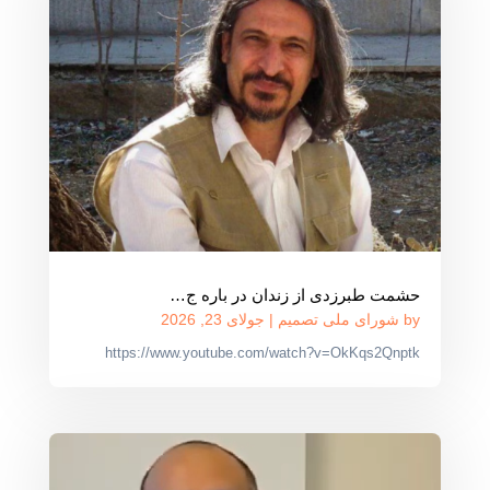
حشمت طبرزدی از زندان در باره ج…
by
شورای ملی تصمیم
|
جولای 23, 2026
https://www.youtube.com/watch?v=OkKqs2Qnptk