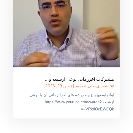
مشترکات آخرزمانی نوعی ازشیعه و…
by
شورای ملی تصمیم
|
ژوئن 29, 2026
اوانجلوصهیونیزم و ریشه های آخرالزمانی آن با نوعی
ازشیعه https://www.youtube.com/watch?
v=VRkdOcEWCQk