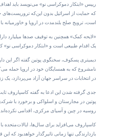
رییس «ابتکار دموکراسی نو» می‌نویسد باید اهداف
که حمایت از اسرائیل بدون این‌که تروریست‌های 
است، ترویج صلح بلندمدت در اروپا و خاورمیانه
«لایحه‌ کمک» همچنین به توقیف صدها میلیارد دارا
یک اقدام طبیعی است و «ابتکار دموکراسی نو» که با
دیمیتری پسکوف، سخنگوی پوتین گفته اگر این دارای
نامشروع که به همسایگان خود در اروپا حمله می‌ک
در انتخابات در سراسر جهان آزاد می‌پردازد، یک ز
جدی گرفته شدن این ادعا به گفته کاسپاروف ثابت م
پوتین در مجارستان و اسلواکی و برخورد با شرکت‌
روسیه در چین و آسیای مرکزی، اقدامی نکرده‌اند.
کاسپاروف می‌افزاید برای سال‌ها، ایالات‌متحده ب
بازدارندگی تنها زمانی تاثیر‌گذار خواهد‌بود که ا