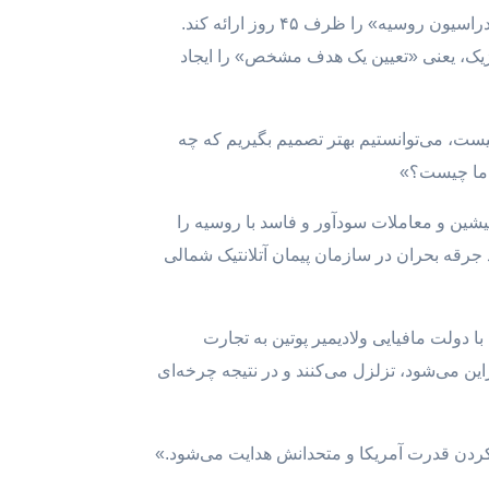
در صفحه ۳۲ این لایحه، از دولت بایدن خواسته شده‌است که «راهبرد حمایت ایالات متحده از اوکراین در برابر تجاوزات فدراسیون روسیه» را ظرف ۴۵ روز ارائه کند.
اتژیک، یعنی «تعیین یک هدف مشخص» را ایجاد
جا هستیم و هدف‌مان چیست، می‌توانستیم بهتر تصمیم بگیریم که چه
ف ما چیست؟»
ین و معاملات سودآور و فاسد با روسیه را
جرقه بحران در سازمان پیمان آتلانتیک شمالی
ا دولت مافیایی ولادیمیر پوتین به تجارت
این می‌شود، تزلزل می‌کنند و در نتیجه چرخه‌ای
کردن قدرت آمریکا و متحدانش هدایت می‌شود.»