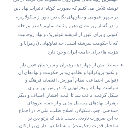
نوشته تلاش می کنیم که بصورت کوتاه؛ تاثیرات نهاد دین
بر سپهر عمومی و تفاوتهای نگاه دین باور از سکولاریزم
را در گفتار زیر نشان دهیم و ثابت نماییم که در مرحله
کنونی و برای عبور از اندیشه تئولوژیک و نهاد روحانیت
که با حکومت سرشته است، چه تفاوتهایی (درمزایا و
هزینه ها) برای جامعه ایران وجود دارد:
تسلط بیش از چهار دهه رهبران و سرجنبان «دین دار
و تکنو- بروکراتها و نظامیان» بر حکومت و نهادهای آن
(قوانین اجتماعی،‌ نظام آموزش،‌ اقتصاد، فرهنگ و
سیاست تواما)، و بحرانهایی که در پس این برتری
شکل گرفت،‌ باعث شد تا الیت، اقشار،‌ اصناف و دیگر
رهبران نهادهای مستقل مدنی و از جمله نیروهای
«مذهبی، چپ، سکولار، اصلاح طلب،‌ ملی»، در اجماع
به این ضرورت تاریخی دست یابند که پرتو دین بر
ساختار قدرت (حکومت)، و تسلط دین داران بر ارکان