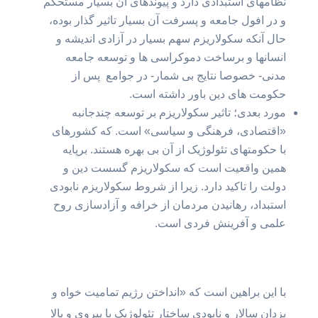
نظامهای استبدادی دارد و پیوندهای آن بسیار مستحکم
و در افول جامعه و پسرفت آن بسیار تاثیر گذار بوده،
حال آنکه سکولاریزم سهم بسیار در آزادی اندیشه‌ و
انسانها و برساخت دموکراسی ها و توسعه جامعه
مدنی- خصوصا نتایج بی شمار- در جوامع پس از
حکومت های دین باور داشته است.
مورد بعدی؛ تاثیر سکولاریزم بر توسعه چندجانبه
«اقتصادی، فرهنگی و سیاسی» است. که کشورهای
با حکومتهای تئولوژیک از آن بی بهره هستند. برپایه
همین واقعیت است که سکولاریزم گسست دین و
دولت را تاکید دارد. زیرا از شروط سکولاریزم نابودی
استبداد، رهانیدن مردمان از خرافه و آزادسازی روح
علمی و آفرینش فردی است.
با این براهین است که «انداختن رژیم تمامیت خواه و
یزدان سالار و نابودی ساختار تئولوژیک با پیروی و بالا