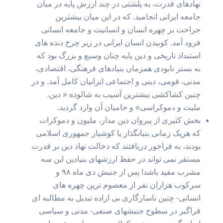
نهادهای قدرت، به پلشتی در چند ارزش پایه در میان
جامعه ایرانی انجامید. که در این میان بیشترین
جراحت بر چهره انسان و انسانیت و جامعه انسانی
فرود آمد. کوبیدن انسان ایرانی در زیر چرخ دنده های
استبداد تاریخی و دین پایه چنان وسیع و بزرگ بود که
به بستر نابودی همزمان بنیادهای فرهنگی،‌ اقتصادی،
مدنی، قومی، ‌دینی و اجتماعی ایرانیان کامل آمد. و در
چنین کشاکشی بیشترین آسیب به شالوده « دین،
ملیت و دموکراسی» و حامیان آن وارد گردید.
بخش کثیری از پیروان دین مدار، ملیون و دموکرات
که هریک زمانی بنیانگذار یا کوشیار جمهوری اسلامی
بودند،‌ به فراخور دریافتند که دخالت نهاد دین بر قدرت
مستقر نمی تواند در حفظ ارزشهای بنیادین این سه
مشرب مفید باشد! پس از جنبش دی ماه ۹۸ و
سرکوب هزاران نفر از معصوم ترین چهره های
انسانی- چنین ناسازگاری بی اراده تبدیل به مطالبه ای
فراگیر در سطوح جنبشهای صنفی- مدنی و سیاسی