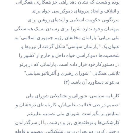
بوده و هست که نشان دهد راهی جز همکاری، همگرائی
و ائتلاف و اتحاد نیروهای دموکراسی خواه برای
سرنگونی حکومت اسلامی و آینده‌ای روشن برای
میهنمان وجود ندارد. شورا برای رسیدن به یک همبستگی
ملی برپایی” پارلمان مخالفان رژیم جمهوری اسلامی” به
عنوان یک ” پارلمان سیاسی” شکل گرفته از نیروها و
شخصیت‌ها دموکراسی خواه داخل و خارج از کشور را
در دستورکارخود قرار داده است، پارلمانی که در پرتو
تلاشی همگانی ” شورای رهبری و آلترناتیو سیاسی”
می‌تواند دستاورد آن باشد. (۴)
کارنامه سیاسی، شورائی و تشکیلاتی شورای ملی
تصمیم در طی فعالیت علنی‌اش، کارنامه‌ای درخشان و
ستایش برانگیزاست. شورای ملی تصمیم علیرغم
کارشکنی‌ها و توطئه‌های ریز و درشت، با از سرگذراندن
و خنثی کردنِ دو بحران درون تشکیلانی، مصمم و قاطع