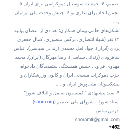
تصمیم، ۴- جمعیت سوسیال دموکراسی برای ایران ۵-
انجمن اتحاد برای آغازی نو ۶- جنبش وحدت ملی ایرانیان
و…..
تشکل‌های حامی پیمان همکاری: تعدادی از اعضای بیانیه
۱۴ نفر (شهلا انتصاری، نرگس منصوری، کمال جعفری
یزدی (ایران)، جواد لعل محمدی (زندانی سیاسی)، عباس
شاهرودی (زندانی سیاسی)، رضا مهرگان (ایران)، محمد
مهدوی فر و… جنبش همبستگی ستمدیدگان دادخواه،
حزب دموکرات مسیحی ایران و کانون ورزشکاران و
پیشکسوتان ملی پوش ایران و…..
۴- سند پیشنهادی ” کمیسیون تعامل و ائتلاف شورا”
اسناد شورا – شورای ملی تصمیم (
shora.org
)
آدرس تماس:
shoramti@gmail.com
+
462