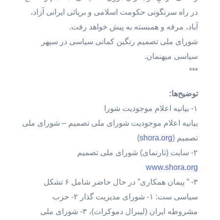
در راه سرنگونی حکومت اسلامی و برپائی ایرانی آزاد،
آباد، مرفه و همبسته به پیش خواهد رفت.
شورای ملی تصمیم رنگین کمانی سیاسی در سپهر
سیاسی میهنمان.
***
توضیح‌ها:
۱- بیانیه اعلام موجودیت شورا
بیانیه اعلام موجودیت شورای ملی تصمیم – شورای ملی
تصمیم (
shora.org
)
۲- سایت (تارنمای) شورای ملی تصمیم
www.shora.org
۳- ” پیمان همکاری” در حال حاضر شامل ۶ تشکل
سیاسی ست: ۱- شورای مدیریت گذار ۲- حزب
مشروطه ایران (لیبرال دموکرات)، ۳- شورای ملی