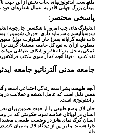
ملتهاست. ایدئولوژیهای نجات بخش از آین جهت نا
میدان بزرگ جهانی قادر به اعمال شعارهای خود نی
پاسخی محتصر:
ایدئولوگ های چپ امروز با شکستن چارچوبه ایدئول
سوسیالیسم و سرمایه داری- جوزف شومپتر). بسیار
ذات فایده گرایانه بشر( جان استوارت میل) همین 
مطلوب آز آن به نفع کل جامعه مستفاد گردد. بر اس
کمکی به حل مسئله فقر و شکاف طبقاتی میکند، که
نقد کشید. دقیقا آنچه که ار سوی مکتب فرانکفو
جامعه مدنی آلترناتیو جامعه ای
آنچه طبیعت بشر است زندگی اجتماعی است و آنچ
همین دلیل است که عامل اندیشه و عقلانیت در پ
و ایدئولوژی است.
جان لاک وضع طبیعی را از جهت تضمین برای تعریف
انسان در لویاتان خلاصه نمود. حکومتی که در وضع
انسان گرگ نمای هابز در وضعیت طبیعی، معتقد 
دارا هستند. بنا بر این از دیدگاه لاک به میان 
داند.