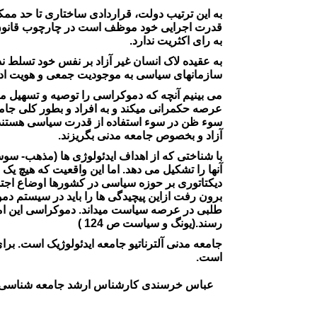
به این ترتیب دولت، قراردادی ساختاری تا حد م
قدرت اجرایی خود موظف است در چارچوب قانون م
به رای اکثریت ندارد.
به عقیده لاک انسان غیر آزاد بر نفس خود تسلط ندا
سازمانهای سیاسی به موجودیت جمعی و هویت ادعای
می بینیم آنچه که دموکراسی را توصیه و تسهیل 
عرصه حکمرانی میکند و به افراد و بطور کلی جامع
سوء ظن در سوء استفاده از قدرت سیاسی هستند. ح
آزاد و بخصوص جامعه مدنی بگریزند.
با شناختی که از اهداف ایدئولوژی ها (مذهب- سو
آنها را تشکیل می دهد. اما این واقعیت که هیچ یک ا
دیکتاتوری بر حوزه سیاسی در کشورها اوضاع اجتماع
برون رفت ازاین پیچیدگی ها را باید در سیستم د
طلبی در عرصه سیاست میداند. دموکراسی این ام
رسند.(یونگ و سیاست ص 124 )
جامعه مدنی آلترناتیو جامعه ایدئولوژیک است. بر
است.
عباس خرسندی کارشناس ارشد جامعه شناسی و