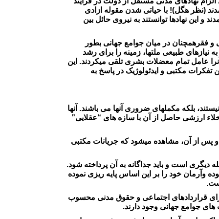
الزام نهادهای مدنی مستقل از دولت در فرآیند
دند (نظر هگل)! با حیاتی شدن مقوله ازادی
 و این نهادها توانستند به نیروی حائل بین
 و فقرهمچنان در میان جوامع جهانی بطور
ه نیازهای طبیعی ملتها، زمینه را برای رشد
آنرا عامل تمام معضلات بشری تلقی میکردند. این
ن تفکرات مکتبی و ایدئولوژیک در پاسخ به
ستند، بلکه مکملهای ضروری آنها می باشند. آنها
خلاء ارزشی حاصل از آن با سازه های “عقلایی”
و پس از آن، مشاهده میشود که جریانات مکتبی
ه دیگری است و باید جداگانه به آن پرداخته شود.
ه وآرمان خود را بر این اساس پایه ریزی نموده
ست.
برای قراردادهای اجتماعی و حقوق مدنی محسوب
 های جوامع جهانی وجود دارند.