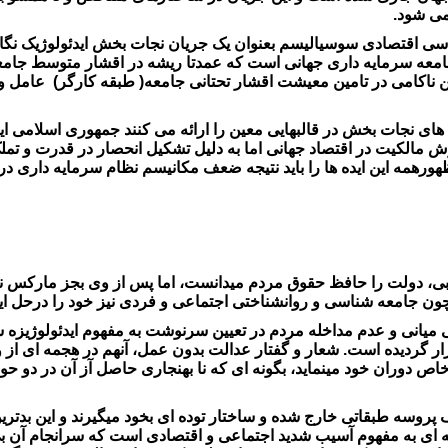
می شود.
سی اقتصادی سوسیالیسم بعنوان یک جریان نجات بخش ایدئولوژیک نگاه
ل جامعه سرمایه داری جهانی است که عمدتا ریشه در اقشار متوسط ج
 ناکامی در تامین معیشت اقشار تحتانی جامعه( طبقه کارگر) عامل و ا
ه های نجات بخش در قالبهایی معین را ارائه می کنند جمهوری اسلامی
الکیت در اقتصاد جهانی اما به دلیل تشکیل انحصار در قدرت و تملک
ورهمه این ایده ها را باید نتیجه ضعف مکانیسم نظام سرمایه داری د
ی، دولت را حافظ حقوق مردم میدانست، اما پس از وی بجز مارکس نگا
ون جامعه شناسی و روانشناختی اجتماعی و فردی نیز خود را درحل ای
 میانی و عدم مداخله مردم در تعیین سرنوشت به مفهوم ایدئولوژیزه
ر گردیده است. شعار و گفتار عدالت بدون عمل، آنهم در هجمه ای از و
خاص دوران خود مینماید، بگونه ای که نا بهنجاری حاصل آز آن در د
 پروسه طبقاتی خارج شده و ساختار توده ای بخود میگیرند و این بد
ی به مفهوم آسیب شدید اجتماعی و اقتصادی است که سرانجام آن بی ار