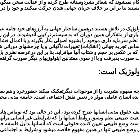
کام نمیشوند که شعائر بشردوستانه طرح کرده و از عدالت سخن میگوین
ستند بنا بر این بر خلاف جریان جهانی شدن حرکت میکنند و خود را در 
وژیک در تلاش هستند درهمین ساختار جهانی به آرزوهای خود جامه عمل
ی از متفکران همین دوران که به سیستم ترکیبی اندیشیدند، در این ر
نظم سرمایه داری موجود را بشیوه اصولی بکار بگیرند و با اعمال فشاره
اس تجربه جهانی ( انقلابات) تغییرات ناگهانی و یا چرخشهای دورانی ش
 بر عکس بر حجم و شتاب آنها میافزاید. بنا بر این درعرصه نظری بای
رت صورت پدیرفت و یا از سوی معتدلین ایئولوژیهای دیگر صورت گرفته
دئولوژیک است:
ه مفهوم بشریت را از موجودات دیگرتفکیک میکند حضورخرد و هم بست
دیده انسان عاملی موثر در تعیین نقش اجتماعی است. جامعه مدنی محص
 حقوق مدنی انسانها طرح کرده بود ، این در حالی بود که توماس هابز
یت طبیعی نظم ونسق روابط انسانها را که شرایطی غیر انسانی برآنها
است وضع طبیعی تعیین کننده حقوقی است که انسانها بدلیل فلسفه 
کشیدن وضع طبیعی تنها در همین مفهوم خلاصه میشود و شرایط بد اجتما