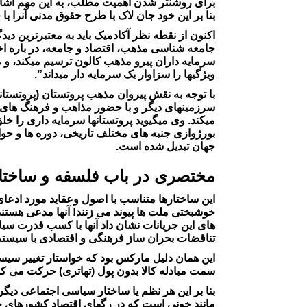
برای روشنتر شدن اهمیت مطلب، به این مهم اشاره 
بنا بر این خود جان لاک با طرح حقوق مدنی آنرا با
اکنون از نقطه نظر آکادمیک باید به معتبرترین د
جامعه شناسی مذهب، اقتصاد و جامعه، در باره ا
سرمایه داران پیرو مذهب کالون ترسیم میکند، و 
ویژگیها را سزاوار یک سرمایه دار میداند”.
با توجه به نقش پیروان مذهب پروتستان (پروتستانت
سرزمینهای دیگر و با حضور مذاهب و فرهنگ های م
میکند. وی میگیوید پروتستانها سرمایه داری را خ
بورژوازی جنبه های مختلف تاریخی، دوره ها و حو
جهان تبدیل شده است.
مختصری در باب فلسفه و ساختار
این ساختارها متناسب با اصول وعقاید مورد ادعا
خوشبختی ملت ها پیوند می زنند! آنها مدعی هستند
های این جریانات نشان داد آنها با کسب قدرت سیاسی 
تناقضات بحران ساز فرهنگی و اقتصادی با سیستم 
این همان دلیل مارکس بود که خواستار تغییر سیست
سمت مبادله کالا بدون پول (تهاتری) حرکت می کر
بنا بر این هر نظم یا ساختار سیاسی اجتماعی د
مانند خونی است که در رگهای اقتصاد کشورهای 