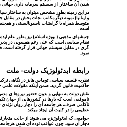
شدن آن ساختار از سیستم سرمایه داری جهانی 
در این زمینه بطور مشخص میتوان به ساختار سیا
و ایتالیا) نمونه دیگرمکاتب نجات بخش در مقاب
متوسط همراه با گرایشات ناسیونالیستی و همچنین
است .
جنبشهای مذهبی ( بویژه اسلام) نیز بطور عام اید
نظام سیاسی است که علی رغم همسویی در پذیرش م
گری در مقابل سیستم جهانی قرار گرفته است. ظه
نمود.
رابطه ایدئولوژیک دولت- ملت
نظریه فلسفه سیاسی توماس هابز در نگاهی ترکیب
حاکمیت قانون گردید. ضمن اینکه مقولات علمی چ
نقش دولت به تنهایی و بدون حضور نیروها ی مدنی
ناموفقی است که بارها در کشورهایی از جهان تکرا
ناکامی صرف، هر جامعه ای را دچار روان نژندی 
عظیمی را در کلیت آن ایجاد میکند.
جوامعی که ایدئولوژیزه می شوند از حالت متعارف
دچار آن شود. چون عواقب توده ای شدن هرجامعه ا