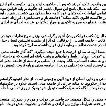
این واقعیت تاکید کردند که پس از حاکمیت ایدئولوژی، حکومت افراد نی
یم، بلکه باید بدنبال پاسخ این سوال باشیم که چگونه بر پایه قوانین م
تمامی ابهامات حکومتهای خود کامه خط بطلان می کشد. در همین رابطه پ
 بر حاکمیت قانون تاکید میکند” (جامعه باز و دشمنانش) . قرارداد اجت
قننه ، قضاییه و مجریه تاکیدی بر مهار دولتها در عرصه اجرای قراداد
طلبان(مکتب فرانکفورت)، آنتونیو گرامشی نیزدر طرح نظرات خود در با
 ، جامعه انسانی را درقالبی که آنرا از ماهیت نخستین انسان جدا میک
ی که در خدمت نظام سرمایه داری قرار داشت، مطرح کرده بود.
بسط ارتباط منافع فردیت با جمع نتیجه میگیرد: “که آغاز جامعه مدنی 
 “دولت” همان روابط و نهادهای برونیت یافته ای است که برخاسته از 
 و نه منشاء آسمانی، بلکه پدیده ای انسانی برخاسته از جامعه مدنی ا
بل توضیح است که: جدایی دولت از جامعه مدنی برپایه ثروت، تبعیض و 
یستی و رهایی انسان از قیود الهی و زمینی است. از نظر انتونیو گرام
ا از حکومت به مثابه جزعی از جامعه مدنی است. علاوه بر حکومتهای 
 دولت، آنگاه که به یک کاست تبدیل شود به یک نیروی تقابلی با جامع
ه مدنی را شکل میدهند، حد فاصل بین دولت و مردم را بصورتی منسجم و 
 حفظ شرایط، توازن بین آزادی و عدالت و محدویت نقش دولت، تاثیر تع