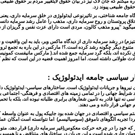
میکنم که جان لاک نیز در بیان حقوق لایتغییر مردم بر حقوق طبیعی تا
 حقوق طبیعی پیوند زد.
یدگاه جامعه شناختی، بر تاثیرنوعی ایدئولوژی در خلق سرمایه داری، یع
خلاق پروتستان و روح سرمایه داری، مذهب را عامل رشد سرمایه دانس
میگوید “پیرو مذهب کالون، مردی است دارای عزت نفس و گریزان از ش
یزم) در رشد سرمایه داری از دیدگاه ماکس وبر، باید به این واقعیت و
تنوع دیگر چگونه رشد کرده است.؟! مارکس در این باره به تجمع ثروت 
لق نکرده اند، بلکه گرد سرمایه جمع شده اند.( مارکس مانیفست کمونیس
ادث طولانی داشته است. اما امروز اهمیت قضیه در این است که نظم ک
 سیاسی جامعه ایدئولوژیک :
ی نیروها و جریانات ایدئولوژیک است. ساختارهای سیاسی- ایدئولوژیک 
 شرایط جهانی را در تمامی زمینه های اقتصادی و فرهنگی- اجتماعی به 
نه تنها قادر به تامین شعارهای برابری طلبانه نبوده اند، بلکه با تحمیل
جهانی قرار داده و می دهند.
م سیاسی و اقتصادی در جهان شده بود جاییکه پول به عنوان واسطه کال
د! تجربه الگوهای ناموفق (سوسیالیسم) اما نتوانسته است امکان عمل
یگر که خود را در چرخه حرکت معکوس(غیر سرمایه داری) قرار دهد، مت
جهان جاری شده است و این جریان در ساختارهای متناقض و نا همسو