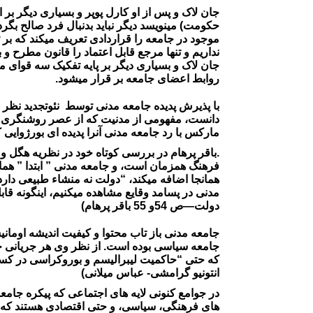
جان لاک و پس از او کارل پوپر و بسیاری دیگر بر 
حکومت) مینویسد دیگر نباید بدنبال فرد صالح بگرد
موجود در جامعه را قراردادی تعریف میکند که بر 
نداریم و تنها مرجع قابل اعتماد را قانون مطرح و
جان لاک و بسیاری دیگر بر پایه تفکیک سه قوای م
روابط اعضای جامعه بر قرار میشود.
با پذیرش پدیده جامعه مدنی توسط نئوتجدید نظر 
دانست، مفهومی از مدنیت که از عصر روشنگری کانت
مارکس با رد جامعه مدنی آنرا پدیده ای بورژوای
.باقر پرهام در بررسی کوتاه خود در نظریه هگل و 
فرهنگ همزمان است، و جامعه مدنی ” ابتدا ” همان
همانجا اضافه میکند، “دولت نه منشاء طبیعی دارد
مدنی در پسامد وقایع مشاهده میکنیم، اینگونه قا
دولت—ص 54و 55 باقر پرهام)
جامعه مدنی باز تاب محتوا و کیفیت اندیشه اومان
جامعه سیاسی بوده است. از نظر وی هر جریانی جد
که حتی “حاکمیت لیبرالیسم و بوروکراسی در کسوت
انتونیو گرامشی- عباس میلانی)
در جوامع کنونی لایه های اجتماعی که پیکره جامع
های فرهنگی، سیاسی، و حتی اقتصادی هستند که در