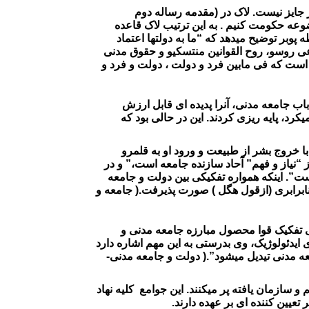
ز جایز نیست. لاک در (مقدمه رساله دوم
وضوعه حکومت کنیم . به این ترتیب لاک قاعده
وبر توضیح میدهد که “ما به دولتها اعتماد
ماعی روسو، روح القوانین منتسکیو و حقوق مدنی
ی است که فی مابین فرد و دولت ، دولت و فرد و
ب جامعه مدنی، آنرا پدیده ای قابل ارزش
رد، پایه ریزی کردند. این در حالی بود که
با خروج بشر از طبیعت و ورود او به قلمرو
“نیاز و فهم” آحاد سازنده جامعه است،” و در
ست”. اینکه همواره تفکیکی بین دولت و جامعه
نابرابری (ازقول هگل ) صورت پذیرفت.( جامعه و
شی تفکیک قوا محصول مبارزه جامعه مدنی و
ایدئولوژیک، وی بدرستی به این مهم اشاره دارد
ه مدنی تیدیل میشود”.( دولت و جامعه مدنی-
سازمان یافته پر میکنند. این جوامع کلیه نهاد
یین کننده ای بر عهده دارند.