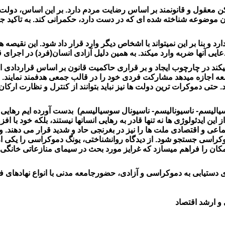
مکن معقول و قانونمند بر اساس رضایت مردم دارد. بر این اساس، دو
وضوعه شناخته شده ای که در دست دارد، حکمرانی کند. به تاکید ج
رد و بنا بر این نمیتواند با اشخاص دیگر وارد قرار داد شود. این نقیص
ی آنها ضربه وارد میکند. به همین دلیل آزادی انسان(فرد) در اجرای 
میکند در چارچوب ایجاد و بر قراری حاکمیت قانون بر اساس قراردادی
ه اجازه میدهد مشارکت فردی خود را در قالب جمعی هدفمند نمایند. در
تی دموکرات ترین دولت ها نیز نباید بتوانند از کنترل و نظارت ارک
سیالیسم- ناسیونالیسم- ناسیونال سوسیالیسم) بدست آورده ایم رهایی
ز این ایدئولوژی ها نه تنها قادر به رهایی انسانها نیستند، بلکه خود با
ی و اقتصادی ملت ها را نیز در بغرنجی حاد و شدید قرار می دهند. و ام
موکراسی جستجو شود. از دیدگاه روانشناختی، یونگ دموکراسی را یکی ا
کان را فراهم میسازد که غرایز مورد بحث در سیمای منازعاتی خانگ
ای دستیابی به دموکراسی و آزادی، حضورجامعه مدنی با انواع نهادهای
 ارشد اقتصاد