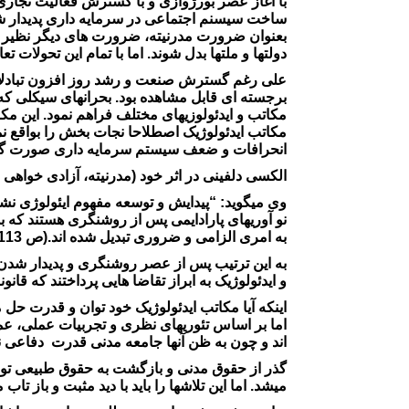
با آغاز عصر بورژوازی و با گسترش فعالیت تجاری،
ساخت سیسنم اجتماعی در سرمایه داری پدیدار شد، 
بعنوان ضرورت مدرنیته، ضرورت های دیگر نظیر نهاد
دولتها و ملتها بدل شوند. اما با تمام این تحولات
علی رغم گسترش صنعت و رشد روز افزون تبادلات 
برجسته ای قابل مشاهده بود. بحرانهای سیکلی که و
مکاتب و ایدئولوزیهای مختلف فراهم نمود. این مک
مکاتب ایدئولوژیک اصطلاحا نجات بخش را بواقع نمی
انحرافات و ضعف سیستم سرمایه داری صورت گ
الکسی دلفینی در اثر خود (مدرنیته، آزادی خواهی 
وی میگوید: “پیدایش و توسعه مفهوم ایئولوژی نشان
نو آوریهای پارادایمی پس از روشنگری هستند که 
به امری الزامی و ضروری تبدیل شده اند.(ص 113 توتالیتاریسم)
به این ترتیب پس از عصر روشنگری و پدیدار شدن
و ایدئولوژیک به ابراز تقاضا هایی پرداختند که قا
اینکه آیا مکاتب ایدئولوژیک خود توان و قدرت حل 
اما بر اساس تئوریهای نظری و تجربیات عملی، عم
اند و چون به ظن آنها جامعه مدنی قدرت دفاعی ند
گذر از حقوق مدنی و بازگشت به حقوق طبیعی توس
میشد. اما این تلاشها را باید با دید مثبت و باز