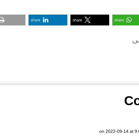
share
share
share
عی
on 2022-09-14 at 9