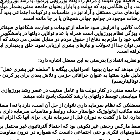
 فاصله بین کلیسا و مردم را دولت بورژوایی پرنمود. با رشد بورژوازی 
و آن هنگامی بود که دولت و یا بازار بعنوان جامعه مدنی بشمار میآم
های مدنی مستقل و آزاد نیز در مناسبات و ترکیبات اجتماعی پدید آمدند
 تعارضات موجود در جوامع جهانی همچنان پا بر جا مانده است.
کالایی و افزایش سود حاصله از تولیدات و تجارت، شکافهای طبقاتی
یژگی نظام بورژوایی است همراه با عدم توانایی دولتها در پاسخگویی ب
اتب خود را ملزم به دفاع از حقوق مردم در مقابل نظمی می دیدند که 
 توان جدا از تحولات و نیازهای بشری ارزیابی نمود. خلق و پدیداری ای
رفته است.
و نظریه انتقادی) بدرستی به این معضل اشاره دارد:
 میدهد که جهان بینیها انحرافهایی بیگانه با “سلطه غیر بشری عقل”نی
بدلیل طرد سنتها به عنوان خرافاتی جزمی و تلاش بعدی برای پر کردن 
 جامعه مدنی در کنار دولت ها و عامل مدنیت در عصر رشد بورژوازی 
نونا میبایستی توسط دولتهای با رشد کلاسیک پاسخ داده میشد.
معضلاتی که نظام سرمایه داری ناتوان از حل آن است، دارد یا نه،! مسئل
ده مکاتب ایدئولوژیک خواستار حذف روابط و مناسبات سرمایه داری بود
ارد، لذا باز گشت به دوران قبل از سرمایه داری برای آنها یک الزام ا
ط مارکس رجعتی غیر تکوینی بود که احتمالا آلترناتیوی غیر محتمل 
 تاب مقاومتهای فکری و حتی اجتماعی دانست که همواره در درون مقاومت