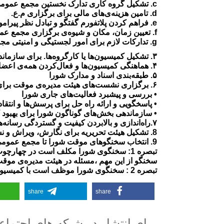
c. تشکیل گروه کاری تدارک نخستین مجمع عمومی
d. تامین هزینه‌ی‌های مالی برای برگزاری م.ع.
e. فراهم کردن پلاتفورم گفتگو و تبادل نظر پیرامون انتخابات در مجمع عمومی
f. تعیین زمان، مکان و شیوه‌ی برگزاری مجمع عمومی
g. تدارکات لازم برای امور لجستیگی و امنیتی مجمع عمومی
۳. تشکیل کمیسیون‌ها یا کارگروه‌ها. برای سازماندهی ارگان‌های داخلی شورا به منظور مشارکت فعال اعضای شورا.
۴. هماهنگی کمیسیون‌ها و فعال‌کردن همه‌ی اعضا در گروه‌های کاری
۵. طبقه‌بندی اسناد و مدارک شورا
۶. برگزاری نشست‌های هیئت مدیره‌ی موقت برای:
• بررسی و پیشبرد فعالیت‌های جاری شورا
• پاسخگویی و ارائه راه حل برای پرسش‌ها و انتقا
• سازماندهی بخش‌های گوناگون شورا برای بهبود کا
۷.راه‌اندازی و بالابردن کیفیت و گستردگی رسانه‌های شورا از جمله تارنمای آن
8. تشکیل هیئت تحریریه برای نگارش، ویراش و نشر بیانیه‌های شورا در عرصه‌ی ملی و بین‌المللی.
9. انتخاب سخنگو‌های موقت شورا تا مجمع عمومی و تقسیم کار بین تمامی اعضای هیئت مدیره‌ی موقت.
تبصره 1: سخنگوی شورا مکلف است در چهار
سخنگو از این مهم ،مسئله در هیئت مدیره‌ی موقت
تبصره 2 : سخنگوی شورا موظف است با کمیسیون رسانه هماهنگی داشته باشد تا از هرگونه موازی‌کاری پیشگیری شود.
share
share
برای انتشار در شبکه های اجتما