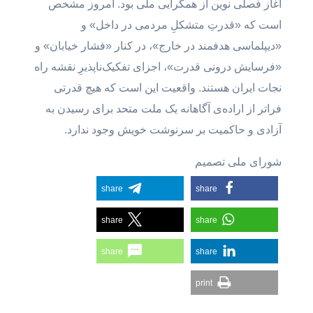
آغاز فصلی نوین از همگرایی ملی بود. امروز مشخص
است که «قدرتِ متشکلِ مردمی در داخل» و
«دیپلماسی هدفمند در خارج»، در کنار «فشار خیابان» و
«فرسایش درونی قدرت»، اجزای تفکیک‌ناپذیرِ نقشه راه
نجات ایران هستند. واقعیت این است که هیچ قدرتی
فراتر از اراده‌ی آگاهانه یک ملت متحد برای رسیدن به
آزادی و حاکمیت بر سرنوشت خویش وجود ندارد.
شورای ملی تصمیم
share
share
share
share
share
share
print