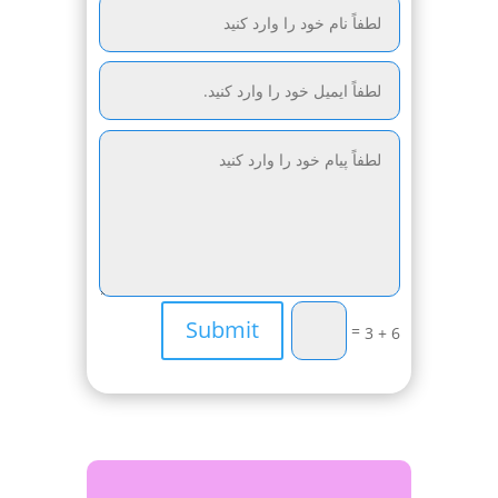
Submit
=
6 + 3