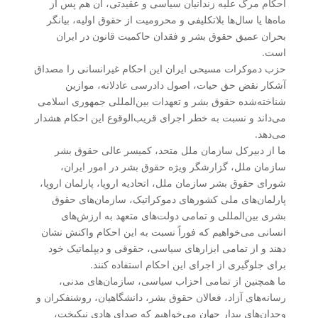
احکام مرگ علیه زندانیان سیاسی و عقیدتی، آن هم پس از
ماه‌ها یا سال‌ها بلاتکلیفی و محرومیت از حقوق اولیه، بیانگر
بحران عمیق حقوق بشر و فقدان حاکمیت قانون در ایران
است.
حزب دموکرات مسیحی ایران این احکام غیرانسانی را مصداق
آشکار نقض حق حیات، اصول دادرسی عادلانه، موازین
شناخته‌شده حقوق بشر و تعهدات بین‌المللی جمهوری اسلامی
می‌داند و نسبت به خطر اجرای قریب‌الوقوع این احکام هشدار
می‌دهد.
ما از دبیرکل سازمان ملل متحد، کمیسر عالی حقوق بشر
سازمان ملل، گزارشگر ویژه حقوق بشر در امور ایران،
شورای حقوق بشر سازمان ملل، اتحادیه اروپا، پارلمان اروپا،
پارلمان‌های ملی کشورهای دموکراتیک، سازمان‌های حقوق
بشری بین‌المللی و تمامی دولت‌های متعهد به ارزش‌های
انسانی می‌خواهیم که فوراً نسبت به این احکام واکنش نشان
دهند و از تمامی ابزارهای سیاسی، حقوقی و دیپلماتیک خود
برای جلوگیری از اجرای این احکام استفاده کنند.
ما همچنین از تمامی احزاب سیاسی، سازمان‌های مدنی،
رسانه‌های آزاد، فعالان حقوق بشر، دانشگاهیان، روشنفکران و
وجدان‌های بیدار جهان می‌خواهیم که صدای هادی نیکبخت،