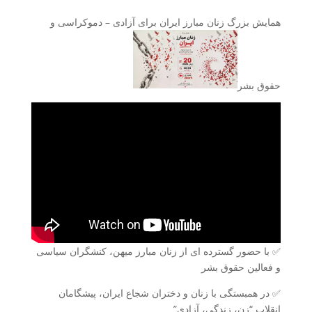
همایش بزرگ زنان مبارز ایران برای آزادی – دموکراسی و
حقوق بشر
✅️ با حضور گسترده ای از زنان مبارز میهن، کنشگران سیاسی
و فعالین حقوق بشر
✅️ در همبستگی با زنان و دختران شجاع ایران، پیشگامان
انقلاب “زن، زندگی، آزادی”