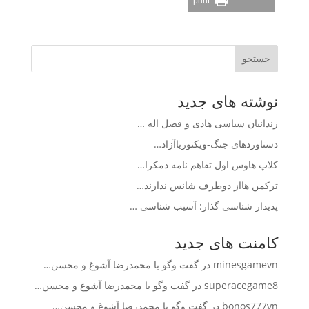
print
جستجو
نوشته های جدید
زندانیان سیاسی هادی و فضل اله …
دستاوردهای جنگ-ویکتوریاآزاد…
کلاپ هاوس اول تفاهم نامه دمکرا…
ترکمن هااز دوطرف شانس ندارند…
پدیدار شناسی گذار: آسیب شناسی …
کامنت های جدید
minesgamevn
در
گفت وگو با محمدرضا آشوغ و محسن…
superacegame8
در
گفت وگو با محمدرضا آشوغ و محسن…
bonos777vn
در
گفت وگو با محمدرضا آشوغ و محسن…