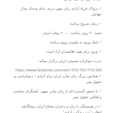
✅️ پژواک فریاد آزادی زنان میهن دربند، ندای وجدان بیدار
جهانیان
✅️ زمان شروع برنامه:
شنبه ۲۰ ژوئن ساعت ۲۰:۰۰ بوقت ایران
✅️ لینک ورود به پلتفرم زووم برنامه:
✅️ ورود برای همه علاقمندان آزاد است
حزب دموکرات مسیحی ایران برگزار میکند:
https://www.facebook.com/reel/1376179217751399
✅️ همایش بزرگ زنان مبارز ایران برای آزادی – دموکراسی و
حقوق بشر
✅️ با حضور گسترده ای از زنان مبارز میهن، کنشگران سیاسی
و فعالین حقوق بشر
✅️ در همبستگی با زنان و دختران شجاع ایران، پیشگامان
انقلاب “زن، زندگی، آزادی”