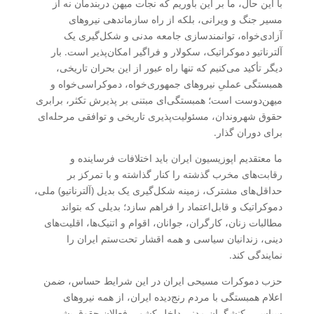
با این حال، ما بر این باوریم که نجات میهن دربندمان نه از
مسیر جنگ و ویرانی، بلکه از راه سازماندهی نیروهای
آزادی‌خواه، توانمندسازی جامعه مدنی و شکل‌گیری یک
آلترناتیو دموکراتیک، سکولار و فراگیر امکان‌پذیر است. بار
دیگر تأکید می‌کنیم که تنها راه عبور از این بحران تاریخی،
همبستگی عملیِ نیروهای جمهوری‌خواه، دموکراسی‌خواه و
میهن‌دوست است؛ همبستگی‌ای مبتنی بر پذیرش تکثر، برابری
حقوق شهروندان، مسئولیت‌پذیری تاریخی و توافقی مرحله‌ای
برای دوران گذار.
ما معتقدیم اپوزیسیون ایران باید اختلافات فرساینده و
رقابت‌های مخرب گذشته را کنار گذاشته و با تمرکز بر
حداقل‌های مشترک، زمینه شکل‌گیری یک بدیل (آلترناتیو) ملی،
دموکراتیک و قابل‌اعتماد را فراهم سازد؛ بدیلی که بتواند
مطالبات زنان، کارگران، جوانان، اقوام و اتنیک‌ها، اقلیت‌های
دینی، زندانیان سیاسی و همه اقشار تحت‌ستم ایران را
نمایندگی کند.
حزب دموکرات مسیحی ایران در این شرایط حساس، ضمن
اعلام همبستگی با مردم رنج‌دیده ایران، از همه نیروهای
سیاسی، کنشگران مدنی داخل کشور، فعالان حقوق بشر،