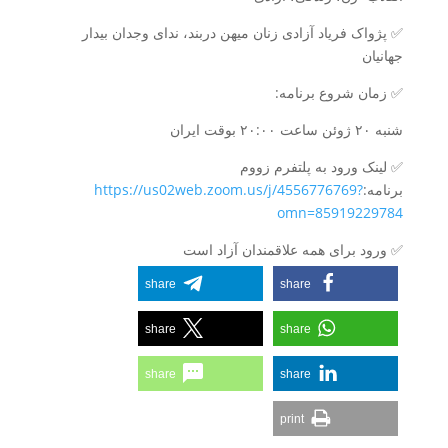
✅️ پژواک فریاد آزادی زنان میهن دربند، ندای وجدان بیدار
جهانیان
✅️ زمان شروع برنامه:
شنبه ۲۰ ژوئن ساعت ۲۰:۰۰ بوقت ایران
✅️ لینک ورود به پلتفرم زووم
برنامه:
https://us02web.zoom.us/j/4556776769?
omn=85919229784
✅️ ورود برای همه علاقمندان آزاد است
share
share
share
share
share
share
print