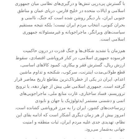
با گسترش پی‌درپی تنش‌ها و درگیری‌های نظامی میان جمهوری
اسلامی و ایالات متحده در خلیج فارس، دریای عمان و مناطق
جنوبی ایران، بار دیگر روشن شده است که جنگ، ناامنی و
بحران کنونی، انتخاب مردم ایران نیست؛ بلکه نتیجه مستقیم
سیاست‌های ویرانگر، ماجراجویانه و غیرمسئولانه جمهوری
اسلامی است.
هم‌زمان با تشدید شکاف‌ها و جنگ قدرت در درون حاکمیت
فرسوده جمهوری اسلامی، در کنار فروپاشی اقتصادی، سقوط
ارزش ریال، گسترش فقر و بیکاری، کمبود کالاهای اساسی،
قطع طولانی‌مدت اینترنت، سرکوب، شکنجه و تداوم ماشین
اعدام، ایران در یکی از خطرناک‌ترین مقاطع تاریخ معاصر قرار
گرفته است. جمهوری اسلامی طی بیش از چهار دهه، با ترویج
تروریسم، فساد ساختاری، غارت منابع ملی، ماجراجویی‌های
اتمی و دشمنی مستمر ایدئولوژیک با جهان و نابودی
زیرساخت‌های کشور، ایران را به مرز فروپاشی کشانده است.
امروز بیش از هر زمان دیگری آشکار است که ادامه بقای این
نظام، تهدیدی جدی علیه مردم ایران، ثبات منطقه و امنیت
جهانی به‌شمار می‌رود.