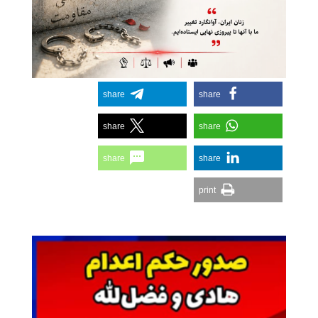
share
share
share
share
share
share
print