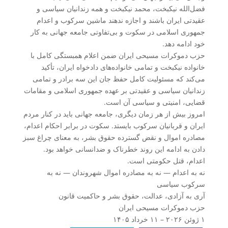
فضل‌الله نیکبخت، محمد نیکبخت و همه زندانیان سیاسی و
عقیدتی ایران باشند و اجازه ندهند ماشین سرکوب و اعدام
جمهوری اسلامی در سکوت و بی‌تفاوتی جامعه جهانی به کار
خود ادامه دهد.
حزب دموکرات مسیحی ایران ضمن اعلام همبستگی کامل با
خانواده نیکبخت و تمامی خانواده‌های دادخواه ایران، تأکید
می‌کند که مسئولیت کامل حفظ جان این سه برادر و تمامی
زندانیان سیاسی و عقیدتی بر عهده جمهوری اسلامی و مقامات
قضایی، امنیتی و سیاسی آن است.
امروز بیش از هر زمان دیگری، جامعه جهانی باید در کنار مردم
ایران و قربانیان سرکوب بایستد. سکوت در برابر احکام اعدام،
مصادره اموال و نقض گسترده حقوق بشر، به معنای چراغ سبز
دادن به ادامه این روند خطرناک و ضدانسانی خواهد بود.
اعدام، قتل حکومتی است.
نه به اعدام — نه به مصادره اموال شهروندان — نه به
سرکوب سیاسی
آری به آزادی، عدالت، حقوق بشر و حاکمیت قانون
حزب دموکرات مسیحی ایران
۱ ژوئن ۲۰۲۶ – ۱۱ خرداد ۱۴۰۵