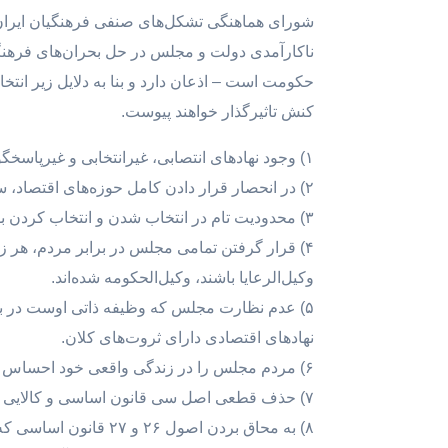
شورای هماهنگی تشکل‌های صنفی فرهنگیان ایران 
ناکارآمدی دولت و مجلس در حل بحران‌های فرهن
حکومت است – اذعان دارد و بنا به دلایل زیر انتخ
کنش تاثیرگذار خواهند پیوست.
۱) وجود نهادهای انتصابی، غیرانتخابی و غیرپاسخگو با داشتن قدرت مطلق از صدر تا ذیل حکومت.
۲) در انحصار قرار دادن کامل حوزه‌های اقتصاد، سیاست، فرهنگ، قضاوت و امنیت به زیرمجموعه‌های همان نهادهای انتصابی.
۳) محدودیت تام در انتخاب شدن و انتخاب کردن بواسطه اعمال منویات همان نهادها از طریق نهاد انتصابی شورای نگهبان.
۴) قرار گرفتن تمامی مجلس در برابر مردم، هر 
وکیل‌الرعایا باشند، وکیل‌‌الحکومه شده‌اند.
۵) عدم نظارت مجلس که وظیفه ذاتی اوست در بحر
نهادهای اقتصادی دارای ثروت‌های کلان.
۶) مردم مجلس را در زندگی واقعی خود احساس نمی‌کنند، چرا که تصمیم‌گیری و تصمیم‌سازی در عرصه‌های مختلف در اختیار صاحبانِ قدرتِ غیرانتخابی است.
۷) حذف قطعی اصل سی قانون اساسی و کالایی کردن آموزش به قصد انباشت سرمایه و ایجاد سود برای عوامل قدرت غیرپاسخگو.
۸) به محاق بردن اصو