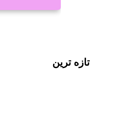
تازه ترین
عبدالرحمان دیه جی
یک واقعیت وجود د ارد و آن این که ترکمن صحرا سرزمین
راس آنها طغرل سلجوقی و نادرشاه افشار. سرنوشت ا