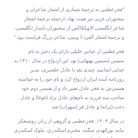
“فخرعظمى به ترجمۀ شماری از اشعار شاعران و
سخنوران غربی نیز همت نهاد، ازجمله ترجمۀ اشعار
شاعر انگلیسی الاویلکاکس از سخنوران نامدار انگلیسی،
و ترجمۀ اشعار آلفرد دُ وینیی، شاعر بزرگ فرانسه بـود.”
فخرعظمی از عباس خلیلی دارای یک دختر به نام
سیمین (سیمین بهبهانی) بود. این ازدواج در سال ۱۳۱۰ به
جدایی انجامید. چندی بعد با عادل خلعتبری، مدیر
روزنامه آینده ایران ازدواج کرد و نام خود را به خواسته
همسرش به فخر عادل تغییر داد و از همسر دوم خود
صاحب سه فرزند به نام‌های عادل نژاد (غوغا) و عادل
دخت (ترانه) و عادل فر (سهراب) شد
در سال ۱۳۰۳، فخرعظمی و گروهی از زنان روشنفکر
مانند نورالهدی منگنه، محترم اسکندری، ملوک اسکندری