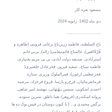
مسعود نقره کار
دی ماه 1402- ژانویه 2024
……………………..
تاج السلطنه، فاطمه زرین‌تاج برغانی قزوینی (طاهره و
قُرَّةُالعَین)، عالمتاج قائم‌مقامی( ژاله)، بی‌بی‌خانم
استرآبادی، صدیقه دولت آبادی، بی بی مریم بختیاری،
فاطمه سیاح ، صفیه فیروز، فخرعادل خلعتبری(
فخرعظمی ارغون)، قمرالملوک وزیری، ستاره
فرمانفرمائیان، فرخ‌رو پارسا، فروغ‌ فرخزاد، مرضیه
احمدی اسکویی، سیمین بـِهْبَهانی، مهشید امیر شاهی،
پروانه اسکندری (فروهر)، هما ناطق، نسرین ستوده،
نرگس محمدی و… ( تا کنون دوستان در فیس بوک ده ها
نام به نام های فوق افزوده اند)