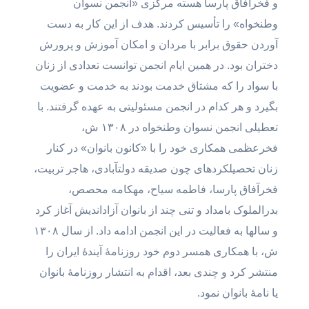
و فخرآفاق پارسا هسته مرکزی «انجمن نسوان
وطنخواه» را تأسیس کردند. هدف از این کار به دست
آوردن حقوق برابر با مردان و امکان آموزش و پرورش
دختران بود. در همین ایام انجمن توانست تعدادی از زنان
با سواد را که مشتاق خدمت بودند به خدمت و عضویت
بگیرد و هر کدام در انجمن مسئولیتی به عهده گرفتند. با
تعطیلی انجمن نسوان وطنخواه در ۱۳۰۸ ش،
فخرعظمى همکاری خود را با «کانون بانوان» در کنار
زنان تحصیلکردهای چون صدیقه دولتآبادی، هاجر تربیت،
فخرآفاق پارسا، فاطمه سیاح، مهکامه محصص،
بدرالملوک بامداد و تنی چند از بانوان آزاداندیش آغاز کرد
و سالها به فعالیت در این انجمن ادامه داد. از سال ۱۳۰۸
ش، با همکاری همسر دوم خود روزنامۀ آیندۀ ایران را
منتشر کرد و چندی بعد، اقدام به انتشار روزنامۀ بانوان
یا نامۀ بانوان نمود.