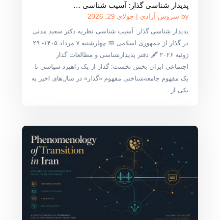
پدیدار شناسی گذار: آسیب شناسی …
by
سروش آزادی
|
جولای 29, 2026
پدیدار شناسی گذار: آسیب شناسی نظریه دکتر سعید مدنی
در گذار از جمهوری اسلامی 📅 چهارشنبه ۷ مرداد ۱۴۰۵- ۲۹
ژوئیه ۲۰۲۶ 🖋 دفتر پدیدارشناسی و مطالعات گذار
اجتماعی ایران بخش نخست: گذار از یک راهبرد سیاسی تا
یک مفهوم جامعه‌شناختی مفهوم «گذار» در سال‌های اخیر به
یکی از...