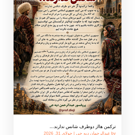
ترکمن هااز دوطرف شانس ندارند…
by
عبدالرحمان دیه جی
|
جولای 31, 2026