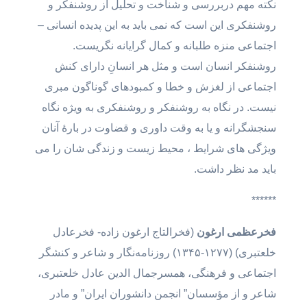
نکته مهم دربررسی و شناخت و تحلیل از روشنفکر و
روشنفکری این است که نمی باید به این پدیده انسانی –
اجتماعی منزه طلبانه و کمال گرایانه نگریست.
روشنفکر انسان است و مثل هر انسانِ دارای کنش
اجتماعی از لغزش و خطا و کمبودهای گوناگون مبری
نیست. در نگاه به روشنفکر و روشنفکری به ویژه نگاه
سنجشگرانه و یا به وقت داوری و قضاوت در بارۀ آنان
ویژگی های شرایط ، محیط زیست و زندگی شان را می
باید مد نظر داشت.
******
فخرعظمی ارغون
(فخرالتاج ارغون زاده- فخرعادل
خلعتبری) (۱۲۷۷-۱۳۴۵) روزنامه‌نگار و شاعر و کنشگر
اجتماعی و فرهنگی، همسرجمال الدین عادل خلعتبری،
شاعر و از مؤسسان” انجمن دانشوران ایران” و مادر