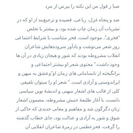
صبا ز قول من این نکته را بپرس از مرد
صد و پنجاه غزل، رباعی، قصیده و ترجیع‌بند از او که در
نشریات آن زمان چاپ شده بود، و بیشتر با تخلص
“فخری”، موجود است. فخر متناسب با شرایط اجتماعی
روز شعر می‌نوشت و یادآور سروده‌هایش شاعران
انقلاب مشروطه بودند که شور و هیجان زیادی در آن ها
وجود داشت.” محتوی شعر او بیشتر اجتماعی و
برانگیخته از نابسامانی های زمان او”وعشق به میهن و
ایراندوستی و آزادی است. ” شعر او را میتوان تلفیقی
کلی از قالب های اشعار میهنی و اندیشۀ نوین سیاسی
دانست. با آغاز طلیعۀ جنبش مشروطه، مضمون اشعار
زنان دگرگون شد و مفاهیم و معانی جدیدی که حاکی از
شوق و شور به آزادی و عدالت بود، جای خطاب گذشته
را گرفت. فخرعظمى در زمرۀ شاعران انقلابی آن