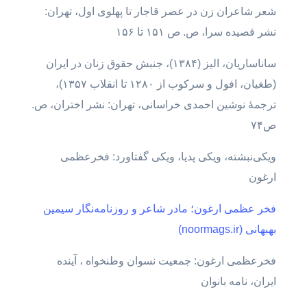
شعر شاعران زن در عصر قاجار تا پهلوی اول، تهران:
نشر قصیده سرا، ص. ص ۱۵۱ تا ۱۵۶
ساناساریان، الیز (۱۳۸۴)، جنبش حقوق زنان در ایران
(طغیان، افول و سرکوب از ۱۲۸۰ تا انقلاب ۱۳۵۷)،
ترجمهٔ نوشین احمدی خراسانی، تهران: نشر اختران، ص.
ص۷۴
ویکی‌نبشته، ویکی پدیا، ویکی گفتاورد: فخرعظمی
ارغون
فخر عظمی ارغون؛ مادر شاعر و روزنامه‌نگار سیمین
بهبهانی (noormags.ir)
فخرعظمی ارغون: جمعیت نسوان وطنخواه ، آینده
ایران، نامه بانوان