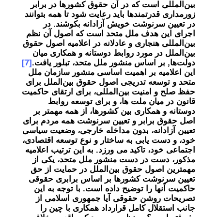
بین‌المللی است که در آن حقوق کشورها در برابر
زور‌‌مداری قدرتمند‌ها باید رعایت شود تا همه بتوانند
در تعیین سرنوشت خویش آزادانه بکوشند. در
اجرای این هدف ملل متحد است که اصول آن نظم
بین‌المللی هنجاری و عادلانه در اعلامیه اصول حقوق
بین‌الملل در مورد روابط دوستانه و همکاری میان
دولت‌ها, بر اساس منشور ملل متحد، تبلور یافت.
[7]
این اعلامیه بر اهمیت اساسی منشور سازمان ملل
متحد و توسعه تدریجی اصول حقوق بین‌الملل برای
حفظ صلح و امنیت بین‌المللی، برای ارتقای حاکمیت
قانون در میان ملت ها، و برای توسعه روابط
دوستانه و همکاری بین کشورها، از همه مهمتر بر
اصل حقوق برابر و تعیین سرنوشت همه مردم برای
تعیین آزادانه، بدون مداخله خارجی، وضعیت سیاسی
خود، و دست یابی به ساختار و نوع توسعه اقتصادی،
اجتماعی خود، تاکید می ورزد. به این ترتیب اعلامیه
مذکور، دست در دست منشور ملل متحد، یکی از
مهمترین اصول حقوق بین‌الملل در حمایت از حق
تعیین سرنوشت کشورها بر اساس برابری حقوقی
حاکمیت آنها را توضیح داده است. با توجه به این
تصریحات روشن حقوقی آیا جمهوری اسلامی از
جانب استقلال کامل قرارداد همکاری با چین را