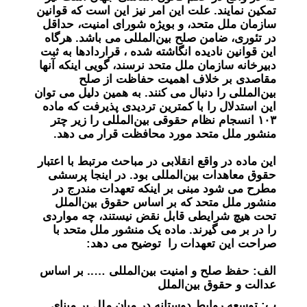
تمکین نمایند. علت این امر نیز این است که قوانین
سازمان ملل متحد، و بویژه شورای امنیت، حداقل
در تئوری، ضامن صلح بین‌المللی می باشد. هرگاه
این قوانین نادیده انگاشته شده ، قرار‌دادها به ثبت
دبیرخانه سازمان ملل متحد نرسند، گویی اینکه آنها
مقاصدی بر خلاف اهمیت حفاظت از صلح
بین‌المللی را دنبال می کنند. به همین دلیل می توان
این استدلال را با کمترین تردیدی پذیرفت که ماده
۱۰۳ انسجام نظام حقوقی بین‌المللی را زیر چتر
منشور ملل متحد مورد محافظت قرار می دهد.
این ماده در واقع انقلابی در مباحث مرتبط با اعتبار
حقوق معاهدات بین‌المللی بود. در اینجا پرسشی
مطرح می شود مبنی بر اینکه تعهدات مندرج در
منشور ملل متحد که بر اساس حقوق بین‌الملل
تحت هیچ شرایطی قابل نقض نیستند، چه مواردی
را در بر می گیرند. ماده یک منشور ملل متحد با
صراحت این تعهدات را توضیح می دهد:
الف: حفظ صلح و امنیت بین‌المللی ….. بر اساس
عدالت و حقوق بین‌الملل
ب: توسعه روابط دوستانه در میان ملل بر مبنای