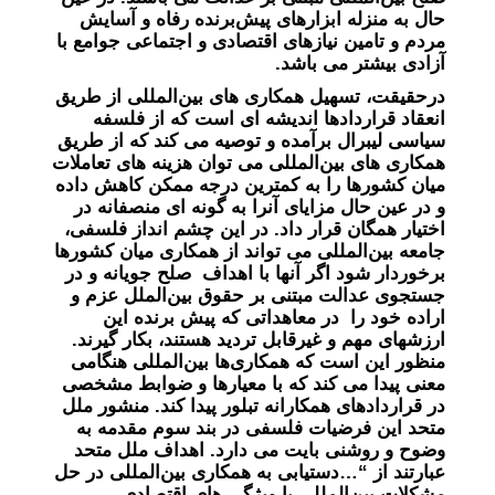
حال به منزله ابزارهای پیش‌برنده رفاه و آسایش
مردم و تامین نیازهای اقتصادی و اجتماعی جوامع با
آزادی بیشتر می باشد.
درحقیقت، تسهیل همکاری های بین‌المللی از طریق
انعقاد قراردادها اندیشه ای است که از فلسفه
سیاسی لیبرال برآمده و توصیه می کند که از طریق
همکاری های بین‌المللی می توان هزینه های تعاملات
میان کشورها را به کمترین درجه ممکن کاهش داده
و در عین حال مزایای آنرا به گونه ای منصفانه در
اختیار همگان قرار داد. در این چشم انداز فلسفی،
جامعه بین‌المللی می تواند از همکاری میان کشورها
برخوردار شود اگر آنها با اهداف صلح جویانه و در
جستجوی عدالت مبتنی بر حقوق بین‌الملل عزم و
اراده خود را در معاهداتی که پیش برنده این
ارزشهای مهم و غیرقابل تردید هستند، بکار گیرند.
منظور این است که همکاری‌ها بین‌المللی هنگامی
معنی پیدا می کند که با معیارها و ضوابط مشخصی
در قراردادهای همکارانه تبلور پیدا کند. منشور ملل
متحد این فرضیات فلسفی در بند سوم مقدمه به
وضوح و روشنی بایت می دارد. اهداف ملل متحد
عبارتند از “…دستیابی به همکاری بین‌المللی در حل
مشکلات بین‌المللی با ویژگی های اقتصادی،