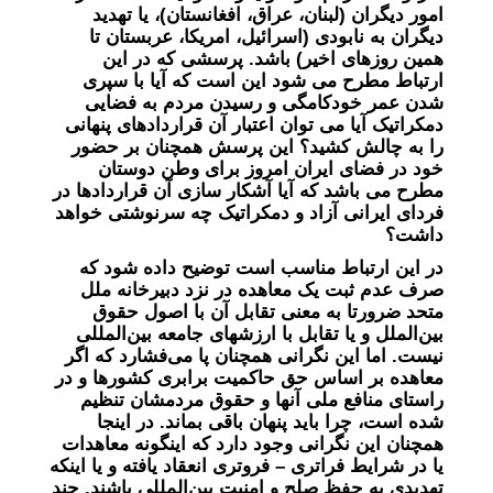
امور دیگران (لبنان، عراق، افغانستان)، یا تهدید
دیگران به نابودی (اسرائیل، امریکا، عربستان تا
همین روزهای اخیر) باشد. پرسشی که در این
ارتباط مطرح می شود این است که آیا با سپری
شدن عمر خودکامگی و رسیدن مردم به فضایی
دمکراتیک آیا می توان اعتبار آن قراردادهای پنهانی
را به چالش کشید؟ این پرسش همچنان بر حضور
خود در فضای ایران امروز برای وطن دوستان
مطرح می باشد که آیا آشکار سازی آن قرار‌دادها در
فردای ایرانی آزاد و دمکراتیک چه سرنوشتی خواهد
داشت؟
در این ارتباط مناسب است توضیح داده شود که
صرف عدم ثبت یک معاهده در نزد دبیرخانه ملل
متحد ضرورتا به معنی تقابل آن با اصول حقوق
بین‌الملل و یا تقابل با ارزشهای جامعه بین‌المللی
نیست. اما این نگرانی همچنان پا می‌فشارد که اگر
معاهده بر اساس حق حاکمیت برابری کشورها و در
راستای منافع ملی آنها و حقوق مردمشان تنظیم
شده است، چرا باید پنهان باقی بماند. در اینجا
همچنان این نگرانی وجود دارد که اینگونه معاهدات
یا در شرایط فراتری – فروتری انعقاد یافته و یا اینکه
تهدیدی به حفظ صلح و امنیت بین‌المللی باشند. چند