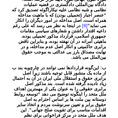
دادگاه بین‌المللی دادگستری در قضیه عملیات
نظامی و شبه نظامی علیه نیکاراگوئه تصدیق کرد که
“عنصر اجبار (تحمیلی بودن) که با ماهیت مداخله
همراه است، اصل مداخله در امور دیگران را انکار
می نماید”
[6]
در اینجا به نظر می رسد که علی رغم
داعیه اقتدار داشتن و شعارهای سیاسی مقامات
جمهوری اسلامی، قرارداد مذکور تحمیلی بوده،
ماهیتی آمرانه در آن نهفته بوده، و بنابراین ناقض
برابری حاکمیتی و انکار اصل عدم مداخله، و در
نهایت مصداق بارز بی عدالتی به موجب حقوق
بین‌الملل می باشد.
ب: این‌گونه قراردادها نمی توانند در چارچوبه بند ب
از ماده یک منشور قابل توجیه باشند زیرا اصل
برابری حقوق و استقلال ملی ایران در آن به احتمال
زیاد نادیده گرفته شده است. بند مذکور اصل
برابری حقوقی را به عنوان یکی از مهمترین اهداف
ملل متحد را اینگونه توضیح می دهد “توسعه روابط
دوستانه بین ملت ها بر اساس احترام به اصل
حقوق برابر و تعیین سرنوشت مردم و اتخاذ سایر
اقدامات مناسب برای تقویت صلح جهانی”. این
هدف ملل متحد در مرکز فراخوانی برای نظم