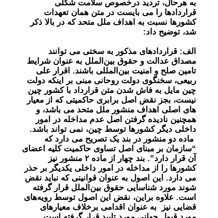
به هرحال، تردید در‌‌خصوص سلامت شکلی
قراردادها را می بایست در متن همان تعهدات
کشورها نسبت به اهداف ملل متحد که در بالا ذکر
شد، توضیح داد:
الف: قراردادهای مذکور به سختی می توانند
مصداق عدالت و حقوق بین‌الملل به عنوان شرایط
تامین صلح و امنیت بین‌المللی باشند. اقرار علی
ربیعی، سخنگوی دولت روحانی مبنی بر اینکه دولت
چین مایل به فاش شدن متن قرارداد با کشور چین
نیست، بجز نقض اصل برابری حاکمیتی که از معیار
های اصلی اهداف منشور ملل متحد می باشد، و
همچنین نادیده گرفتن اصل عدم مداخله در امور
داخلی دیگر کشورها توسط چین، نمی تواند باشد.
ماده دو منشور در بند یک تصریح می دارد که
“سازمان بر مبنای اصل تساوی حاکمیت کلیه اعضای
آن قرار دارد”. بند چهار از ماده ۲ منشور نیز
کشورها را از مداخله در امور داخلی یکدیگر بر حذر
می دارد. این اصول به عنوان قوانینی که نباید نقض
شوند مورد شناسایی حقوق بین‌الملل قرار گرفته
است. علاوه براین، نقض این اصول توسط رویه‌های
قضایی نیز به عنوان اقدامی بر‌خلاف معیارهای
مورد قبول جهانی مورد تایید قرار گرفته است.