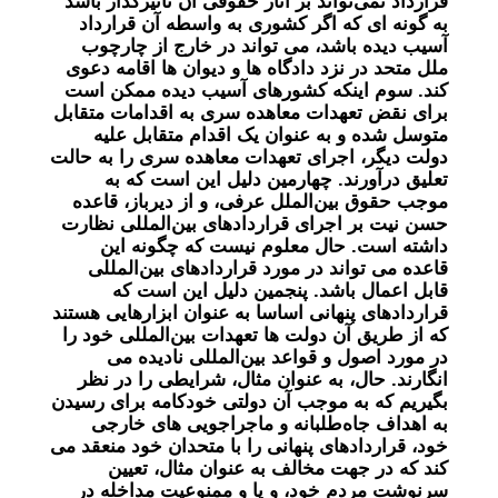
قرارداد نمی‌تواند بر آثار حقوقی آن تاثیرگذار باشد
به گونه ای که اگر کشوری به واسطه آن قرارداد
آسیب دیده باشد، می تواند در خارج از چارچوب
ملل متحد در نزد دادگاه ها و دیوان ها اقامه دعوی
کند. سوم اینکه کشورهای آسیب دیده ممکن است
برای نقض تعهدات معاهده سری به اقدامات متقابل
متوسل شده و به عنوان یک اقدام متقابل علیه
دولت دیگر، اجرای تعهدات معاهده سری را به حالت
تعلیق درآورند. چهارمین دلیل این است که به
موجب حقوق بین‌الملل عرفی، و از دیرباز، قاعده
حسن نیت بر اجرای قراردادهای بین‌المللی نظارت
داشته است. حال معلوم نیست که چگونه این
قاعده می تواند در مورد قراردادهای بین‌المللی
قابل اعمال باشد. پنجمین دلیل این است که
قراردادهای پنهانی اساسا به عنوان ابزارهایی هستند
که از طریق آن دولت ها تعهدات بین‌المللی خود را
در مورد اصول و قواعد بین‌المللی نادیده می
انگارند. حال، به عنوان مثال، شرایطی را در نظر
بگیریم که به موجب آن دولتی خودکامه برای رسیدن
به اهداف جاه‌طلبانه و ماجراجویی های خارجی
خود، قراردادهای پنهانی را با متحدان خود منعقد می
کند که در جهت مخالف به عنوان مثال، تعیین
سرنوشت مردم خود، و یا و ممنوعیت مداخله در