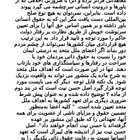
معاهداتی فراتر برده و آنرا با ضرورتی اخلاقی که از
باورها و درونیت انسانی سرچشمه می گیرد پیوند
داده است. بنابراین، نمی‌توان به هیچ نوع صلح
بین‌المللی دست یافت مگر این که به حقوق انسانی
باور داشته و بر همین اساس حق آنها را برای تعیین
سرنوشت خویش از طریق نظارت بر رفتار دولت
حاکم را مورد توجه و تایید قرار داد. به این ترتیب
هیچ قراردادی میان کشورها نمی‌تواند از چشم مردم
دور بماند اگر اعضای ملل متحد به درستی ایمان
خود را نسبت به حقوق ذاتی مردمان خود با
صراحت در رفتارها و سیاستگذاری های خود بازتاب
دهند. تنها در این صورت است که اهداف ملل متحد
به شرح ماده یک منشور می تواند به واقعیت نزدیک
شود. یک نکته قابل توجه دیگر که می بایست مورد
توجه قرار گیرد اصل حسن نیت است که در بند دوم
از ماده ۲ توضیح داده شده و به عنوان پیش شرط
ضروری دیگری برای تعهد کشورها به اهداف ملل
متحد تعیین شده است. ” کلیه اعضا به‌منظور
تضمین حقوق و مزایای ناشی از عضویت برای همه
آنها، تعهداتی را که طبق این منشور بر عهده
گرفته‌اند با
حسن نیت
انجام خواهند داد”. اصل
حسن نیت نیز از اندیشه های لیبرال است که تعهد
انسانها نسبت به رعایت حقوق ذاتی یکدیگر را به