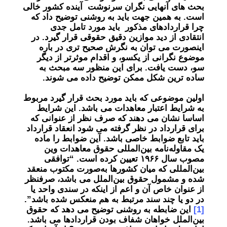
بحث های آنهایی نگران سرنوشت آینده کشور خالی
است. به همین جهت باید به روشنی توضیح داد که
چرا قراردادهای مذکور باید مورد تامل جدی
انتقادی از دید موازین دقیق حقوقی قرار گیرد. در
اینصورت می توان به نگرش صحیح تری در باره
موضوع نگرانی از یکسو، و اقدام موثرتر از دیگر
سو، دست یافت. برای این منظور سه مبحث به
ساده ترین شکل ممکن توضیح داده می شوند.
اولین موضوعی که باید مورد بحث قرار گیرد مربوط
به شرایط اعتبار معاهدات می باشد. این شرایط
اساسا نشان می دهند که صرف نظر از عنوانی که
برای قرارداد در نظر گرفته می شود انعقاد قرارداد
باید تابع ضوابط خاصی باشد. آین ضوابط را ماده
یک مقاوله‌نامه بین‌المللی حقوق معاهدات وین
مصوب سال ۱۹۶۶ تعیین کرده است. “توافقی
بین‌المللی که میان كشورها به‌صورت مكتوب منعقد
شده و مشمول حقوق بين‌الملل می باشد، صرفنظر
از عنوان خاص آن و اعم از اينكه در سندی واحد يا
در دو يا چند سند مرتبط به هم منعكس شده باشد”.
[1]
این ضابطه به روشنی توضیح می دهد که حقوق
بین‌الملل خواهان شفاف بودن قراردادها می باشد.