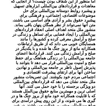
اما منظور از این شفاف بودن چیست؟ از آنجایی که
معاهدات و قراردادهای بین‌المللی ابزارهای تسهیل
و پیشبرد روابط دوستانه بین‌المللی برای حل
موضوعات اقتصادی، اجتماعی، و فرهنگی برای
پیشبرد حقوق بشر و آزادی های اساسی می باشند،
متن آنها نمی‌تواند از نظر همگان پنهان باقی بماند.
منشور ملل متحد اهداف اصلی انعقاد قراردادهای
بین‌المللی را ایجاد فضایی برای تساهل و زندگی در
صلح و آرامش معرفی کرده و کشورها را مانند
همسایگان خوبی می داند که از طریق ارتباطات
همکارانه مانع از بروز جنگ ها شده و با یکدیگر در
صلح و آرامش زندگی می کنند. قراردادها اعضای
جامعه بین‌المللی را در زندگی هماهنگ برای حفظ
صلح و امنیت بین‌المللی قرار می دهد تا بتوانند با
پذیرش اصول ناظر بر جامعه بین‌المللی و نهادین
ساختن آنها برای ارتقای پیشرفت اقتصادی و
اجتماعی مردم خود بکوشند. این تصریحات منشور
ملل متحد نشان می دهد که قراردادهای بین‌المللی
دو ویژگی برجسته را با خود حمل می کنند. آنها
اصلی ترین و مهمترین منابع حقوق بین‌الملل هستند
که با قابلیت همکارانه خود مانع از بروز جنگ ها و در
گیری ها می شوند، و از این روی پیش درآمدی برای
صلح بین‌المللی مبتنی بر عدالت می باشند. در عین