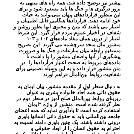
پیشتر نیز توضیح داده شد، همه راه های منتهی به
بروز درگیری ها و جنگ ها باید مسدود شود و برای
این منظور قراردادهای پنهان نمی‌توانند به حیات
خود ادامه دهند. قراردادها هنگامی قابل اطمینان و
اعتبار می باشند که متن و محتوی آنها بطور روشن و
شفاف در اختیار عموم مردم قرار گیرد. این شرط
اعتبار از درون همان مفاد ماده‌های ۱۰۲ و ۱۰۳
منشور ملل متحد سرچشمه می گیرند. این تصریح
مستقیم رابطه میان منازعات و جنگ ها و ضرورت
پیشگیری از آنها واضعان منشور را وا داشت تا
ماده‌های مربوط به صحت اعتبار قراردادها را در
متن منشور قرار داده و به این وسیله تضمینی برای
شفافیت روابط بین‌الملل فراهم آورند.
به دنبال سطر اول از مقدمه منشور، بیان ایمان به
حقوق ذاتی همه آحاد خانواده بشری به عنوان
زیربنای روابط بین‌الملل صلح آمیز در سطر دوم در
نظر گرفته شده است. منشور از واژه “ایمان”
استفاده کرده است تا یادآوری نماید که همه اعضای
جامعه بین‌المللی باید به حقوق ذاتی انسانها باوری
درونی داشته باشند. یک چنین باوری دامنه اهمیت به
احترام به حقوق انسان را از ابعاد حقوقی و