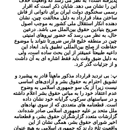
پذیرفته است؟ به نظر می رسد که واقعیت خلاف
این را نشان می دهد. شایان ذکر است که اقرار
رسمی سخنگوی دولت ایران برای ناتوانی از فاش
ساختن مفاد قرارداد به دلیل مخالفت چین، نشان
دهنده انکار استقلال ملی کشور به موجب اصول
صریح بنیادین حقوق بین‌الملل می باشد. در‌عین
حال، به نظر می رسد که حضور نیروهای امنیتی
چین در منطقه خلیج فارس ضرورتا نتواند با موضوع
حفاظت از صلح بین‌المللی تطبیق یابد. ابعاد این
داعیه طبیعتاً عمیقتر از این بحث ساده است، ولی
به دلیل ضیق وقت باید فقط اشاره ای به آن داشت
و از جزئیات گذر کرد.
پ: بی تردید قرارداد مذکور ماهیتاً قادر به پیشبرد و
تشویق احترام به حقوق بشر و آزادی‌های اساسی
نیست زیرا از یک سو جمهوری اسلامی به وضوح
عدم اعتقاد خود را به مبانی حقوق بشر اعلام داشته
و در سیاستهای سرکوب گرایانه خود نشان داده
است. قطعنامه های متعددی که از سوی نهادهای
ملل متحد بر علیه جمهوری اسلامی صادر شده‌اند،
گزارشات متعدد گزارشگران حقوق بشر، و قطعنامه
اخیر شورای حقوق بشر، همگی نشان از این
واقعیت تلخ دارند که جمهوری اسلامی به هیچ عنوان