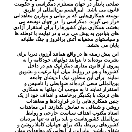
صلحی پایدار در جهان مستلزم دمکراسی و حکومت
قانون می باشد. لیبرالیسم بین‌المللی از طریق
توسعه همکاری‌هایی که بر مبانی و موازین معاهداتی
قرار می گیرند، دمکراسی را در جهان توسعه می
بخشد، همکاری میان کشورها را برای استقرار آزادی
های بنیادین به پیش می برد، و در نهایت با توطئه ها
و سیاستهای مخفیانه آتش برافروز و جنگ طلبانه
پایان می بخشد.
این پیش زمینه ها در واقع همانند آرزوی دیرپا برای
بشریت بوده‌اند تا بتوانند دولتهای خودکامه را به
پیروی از قانون مداری دمکراتیک هم در داخل
کشورها و هم در روابط میان آنها ترغیب و تشویق
نمایند. برای این منظور، نیک اندیشان جامعه
بین‌المللی سعی کرده‌اند ضوابطی را تاسیس و
استقرار نمایند تا به موجب آن دولتها به همکاری
های نزدیک با یکدیگر برخاسته و اهداف خود از یک
چنین همکاری‌هایی را در قراردادها و معاهدات
روشن و شفافی به نمایش بگذارند. این معاهدات
اسناد مکتوب اهداف سیاست خارجی و روابط
بین‌الملل کشورهاست و باید برای نه تنها مردمان
کشورهای زیربط، بلکه برای جهانیان کاملا روشن و
شفاف باشند. بنابراین، از آنجایی که معاهدات پنهان