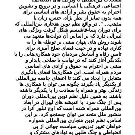
اجتماعی، فرهنگی یا انسانی، و در ترویج و تشویق
احترام به حقوق بشر و آزادی های اساسی برای
همه بدون تمایز از نظر نژاد، جنس، زبان یا
مذهب…”. در واقع نظم نوین هنجاری بین‌المللی که
برای دوران پسا-فاشیسم شکل گرفت ویژگی های
لیبرالی دارد که بر اساس آن دولت‌ها متعهد می
شوند روش های پنهان مبتنی بر توطئه ها را به
کناری نهاده و در جهت فضای صلح آمیزی برای
تامین رفاه و آسایش مردمان خود همکاری‌هایی را با
یکدیگر آغاز کنند که در نهایت با صلحی پایدار و
مبتنی بر احترام به حقوق و آزادی های اساسی
مردم همراه است. این همکاری‌ها فضای یادگیری
متقابل را ایجاد می کنند تا اعضای جامعه بین‌المللی
از یکدیگر یاد بگیرند چگونه می توان با همکاری ها
زندگی بهتر و همراه با سعادت را با یکدیگر داشته
باشند. به همین دلیل نظم نوین بین‌المللی دوران
پس از جنگ سرد با اندیشه های لیبرال در ابعاد
بین‌المللی همراه شده است که اوج تبلور آنرا در
منشور ملل متحد می توان جستجو کرد. بر این
اساس، نظم نوین هنجاری بین‌المللی همواره
خواهان تغییر تدریجی سیاست جهانی از بی
انضباطی و جنگ طلبی به نهادهای مشترک و