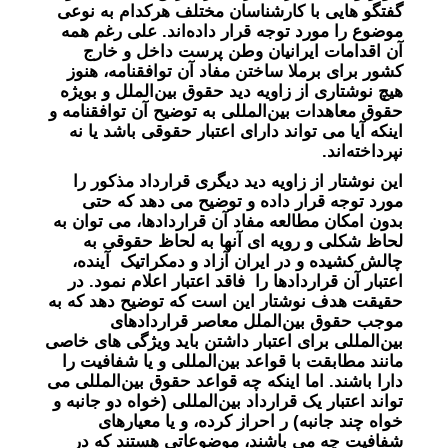
گفتگو هایی با کارشناسان مختلف هرکدام به نوعی
موضوع را مورد توجه قرار داده‌اند. علی رغم همه
آن اقدامات ایرانیان وطن پرست داخل و خارج
کشور برای برملا ساختن مفاد آن توافقنامه، هنوز
هیچ نوشتاری از زاویه دید حقوق بین‌الملل و بویژه
حقوق معاهدات بین‌المللی به توضیح آن توافقنامه و
اینکه آیا می تواند دارای اعتبار حقوقی باشد یا نه
نپرداخته‌اند.
این نوشتار از زاویه دید دیگری قرارداد مذکور را
مورد توجه قرار داده و توضیح می دهد که حتی
بدون امکان مطالعه مفاد آن قراردادها، می توان به
لحاظ شکلی و رویه ای آنها به لحاظ حقوقی به
چالش کشیده و در ایران آزاد و دمکراتیک آینده،
اعتبار آن قراردادها را فاقد اعتبار اعلام نمود. در
حقیقت هدف نوشتار این است که توضیح دهد که به
موجب حقوق بین‌الملل معاصر قراردادهای
بین‌المللی برای اعتبار داشتن باید ویژگی های خاصی
مانند مطابقت با قواعد بین‌المللی و یا شفافیت را
دارا باشند. اما اینکه چه قواعد حقوق بین‌المللی می
تواند اعتبار یک قرارداد بین‌المللی (خواه دو جانبه و
خواه چند جانبه) ر احراز کرده، و یا معیارهای
شفافیت چه می باشند، موضوعاتی هستند که در