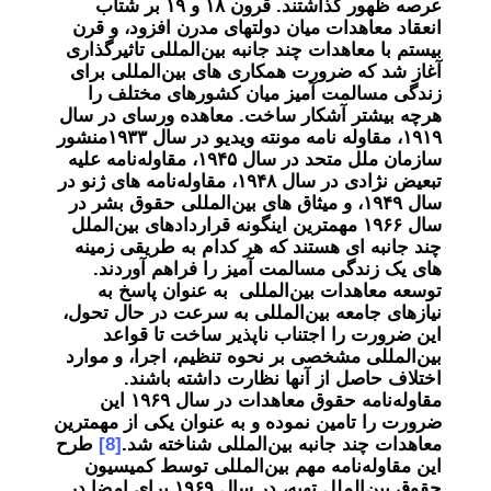
عرصه ظهور گذاشتند. قرون ۱۸ و ۱۹ بر شتاب
انعقاد معاهدات میان دولتهای مدرن افزود، و قرن
بیستم با معاهدات چند جانبه بین‌المللی تاثیرگذاری
آغاز شد که ضرورت همکاری های بین‌المللی برای
زندگی مسالمت آمیز میان کشورهای مختلف را
هرچه بیشتر آشکار ساخت. معاهده ورسای در سال
۱۹۱۹، مقاوله نامه مونته ویدیو در سال ۱۹۳۳منشور
سازمان ملل متحد در سال ۱۹۴۵، مقاوله‌نامه علیه
تبعیض نژادی در سال ۱۹۴۸، مقاوله‌نامه های ژنو در
سال ۱۹۴۹، و میثاق های بین‌المللی حقوق بشر در
سال ۱۹۶۶ مهمترین اینگونه قراردادهای بین‌الملل
چند جانبه ای هستند که هر کدام به طریقی زمینه
های یک زندگی مسالمت آمیز را فراهم آوردند.
توسعه معاهدات بین‌المللی به عنوان پاسخ به
نیازهای جامعه بین‌المللی به سرعت در حال تحول،
این ضرورت را اجتناب ناپذیر ساخت تا قواعد
بین‌المللی مشخصی بر نحوه تنظیم، اجرا، و موارد
اختلاف حاصل از آنها نظارت داشته باشند.
مقاوله‌نامه حقوق معاهدات در سال ۱۹۶۹ این
ضرورت را تامین نموده و به عنوان یکی از مهمترین
معاهدات چند جانبه بین‌المللی شناخته شد.
[8]
طرح
این مقاوله‌نامه مهم بین‌المللی توسط کمیسیون
حقوق بین‌الملل تهیه، در سال ۱۹۶۹ برای امضا در