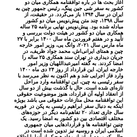
آغاز بحث ها در باره توافقنامه همکاری میان دو
کشور به سفر شی جین پینگ، رئیس جمهور چین به
ایران در سال ۱۳۹۴ باز می‌گردد. در حقیقت، از
سال ۱۳۹۸، چند متن پیش‌نویس میان دو کشور
مبادله شده بود. پیش‌نویس نهایی برنامه ۲۵ ساله
همکاری میان دو کشور در هیئت دولت بررسی و
تأیید و در هفتم فروردین ماه سال ١۴٠۰ برابر با ٢٧
ماه مارس سال ٢٠٢١، وانگ یی، وزیر امور خارجه
چین و همتای ایرانی‌اش، محمد جواد ظریف، در
جریان دیداری در تهران سند همکاری ۲۵ ساله را
امضا کردند. به گفته امیرعبداللهیان وزیر امور
خارجه ایران، این قرارداد از روز ۲۴ دی ماه ۱۴۰۰
وارد فاز اجرایی شد و هم اکنون به نظر می‎‌رسد با
سفر رئیسی به چین، این توافقنامه وارد مراحل
تازه‌ای شده است. حال با گذشت بیش از دو سال
از انعقاد اولیه آن قرارداد، هنوز موضوعیت حقوقی
این توافقنامه محل منازعات حقوقی می باشد بویژه
اینکه به دنبال سفر ابراهیم رئیسی به پکن در فوریه
سال جاری تعداد ۲۰ تفاهم‌نامه دیگر در حوزه‌های
مختلف اقتصادی بین دو کشور به امضا رسید. یک
چنین توافقنامه ها و قراردادهایی میان جمهوری
اسلامی ایران و روسیه نیز تدوین شده است در
حالی که مردم ایران از مفاد هیچیک از آنها با اطلاع