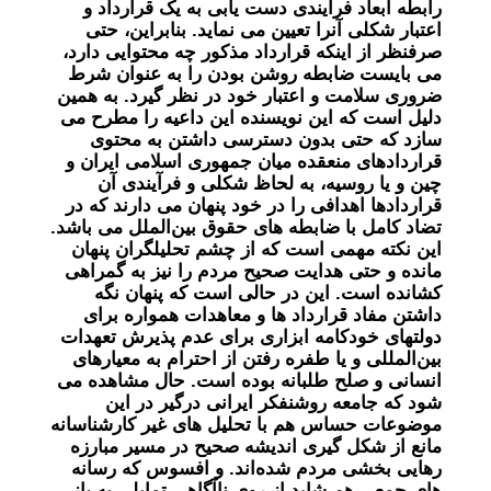
رابطه ابعاد فرآیندی دست یابی به یک قرارداد و
اعتبار شکلی آنرا تعیین می نماید. بنابراین، حتی
صرفنظر از اینکه قرارداد مذکور چه محتوایی دارد،
می بایست ضابطه روشن بودن را به عنوان شرط
ضروری سلامت و اعتبار خود در نظر گیرد. به همین
دلیل است که این نویسنده این داعیه را مطرح می
سازد که حتی بدون دسترسی داشتن به محتوی
قراردادهای منعقده میان جمهوری اسلامی ایران و
چین و یا روسیه، به لحاظ شکلی و فرآیندی آن
قراردادها اهدافی را در خود پنهان می دارند که در
تضاد کامل با ضابطه های حقوق بین‌الملل می باشد.
این نکته مهمی است که از چشم تحلیلگران پنهان
مانده و حتی هدایت صحیح مردم را نیز به گمراهی
کشانده است. این در حالی است که پنهان نگه
داشتن مفاد قرارداد ها و معاهدات همواره برای
دولتهای خودکامه ابزاری برای عدم پذیرش تعهدات
بین‌المللی و یا طفره رفتن از احترام به معیارهای
انسانی و صلح طلبانه بوده است. حال مشاهده می
شود که جامعه روشنفکر ایرانی درگیر در این
موضوعات حساس هم با تحلیل های غیر کارشناسانه
مانع از شکل گیری اندیشه صحیح در مسیر مبارزه
رهایی بخشی مردم شده‌اند. و افسوس که رسانه
های جمعی هم شاید از روی ناآگاهی تمایلی به باز