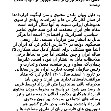
نیستند.
به دلیل پنهان ماندن محتوی و متن اینگونه قراردادها
از همان آغاز نگرانی ها و اعتراضات زیادی از سوی
هموطنان ایرانی نسبت به آنها شکل گرفته است.
مقام های ایران معتقدند که این سند حاوی عناصر
“سیاسی، استراتژیک و اقتصادی” است اما هرگز
مایل به انتشار متن قرارداد نیستند. علی ربیعی
سخنگوی دولت در ٣٠ مارس اعلام کرد که ایران از
ابتدا هیچ مشکلی برای انتشار کامل سند همکاری ۲۵
ساله ایران و چین نداشته، اما چین به لحاظ برخی
ملاحظات مایل به انتشار آن نبوده است. علیرضا
پیمان‌پاک، معاون وزیر صنعت، معدن و تجارت و
رئیس سازمان توسعه تجارت ایران نیز در سخنانی
در تاریخ ۱ اسفند سال ۱۴۰۱ اعلام کرد که مفاد
موافقت‌نامه‌های تجاری بین ایران و چین باید
محرمانه باقی بماند زیرا متن قرارداد توسط غربی
ها رصد می شود. در پاسخ به محرمانه بودن محتوی
قرارداد همکاری مذکور، فعالان جامعه مدنی و نیز
رسانه های اجتماعی به بحث پیرامون محتوی
قرارداد یادشده پرداخته، و در خارج کشور هم
تلویزیون های فارسی زبان از طریق مصاحبه ها و