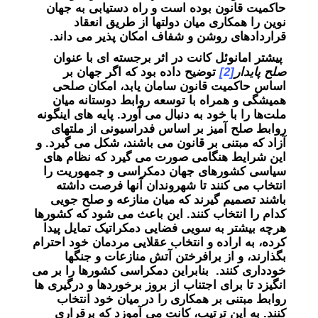
حاکمیت قانون بوده است و راه دستیابی به جهان
نوین را همکاری میان دولتها از طریق انعقاد
قراردادهای روشن و شفاف امکان پذیر می داند.
پیشتر امانوئل کانت در اثر برجسته ای با عنوان
صلح پایدار
[2]
توضیح داده بود که اگر جهان بر
اساس حاکمیت قانون سامان یابد، امکان صلحی
همیشگی و همراه با توسعه روابط دوستانه میان
ملت‌ها را با خود به دنبال می آورد. پایه های اینگونه
روابط صلح آمیز بر اساس فدراسیونی از ملتهای
آزاد که مبتنی بر قانون می باشند، شکل می گیرد. و
این شرایط هنگامی صورت می گیرد که نظام های
سیاسی کشورهای جهان دمکراسی و جمهوریت را
انتخاب می کنند تا شهروندان آنها فرصت داشته
باشند تصمیم گیرند که میان منازعه و صلح جویی
کدام را انتخاب کنند. این باعث می شود که کشورها
هرچه بیشتر به سویی فضایی دمکراتیک تمایل پیدا
کرده، به اراده و انتخاب عقلایی مردمان خود احترام
بگذارند، و از برافرختن آتش منازعات و جنگها
خودداری کنند. بنابراین دمکراسی کشورها را بر می
انگیزد تا برای اجتناب از بروز برخوردها و درگیری ها
روابط مبتنی بر همکاری را در میان خود انتخاب
کنند. به این ترتیب، کانت می آموزد که برقراری