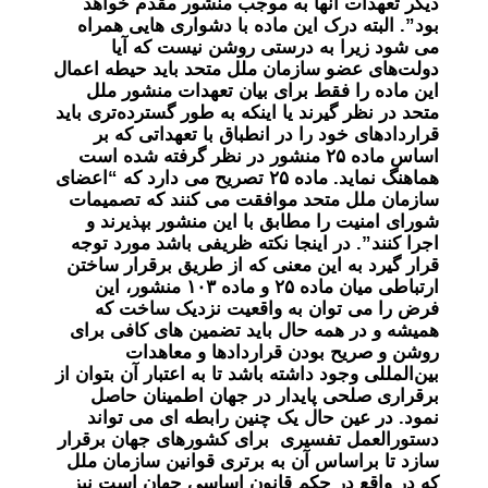
ديگر تعهدات آنها به موجب منشور مقدم خواهد
بود”. البته درک این ماده با دشواری هایی همراه
می شود زیرا به درستی روشن نیست که آیا
دولت‌های عضو سازمان ملل متحد باید حیطه اعمال
این ماده را فقط برای بیان تعهدات منشور ملل
متحد در نظر گیرند یا اینکه به طور گسترده‌تری باید
قراردادهای خود را در انطباق با تعهداتی که بر
اساس ماده ۲۵ منشور در نظر گرفته شده است
هماهنگ نماید. ماده ۲۵ تصریح می دارد که “اعضای
سازمان ملل متحد موافقت می کنند که تصمیمات
شورای امنیت را مطابق با این منشور بپذیرند و
اجرا کنند”. در اینجا نکته ظریفی باشد مورد توجه
قرار گیرد به این معنی که از طریق برقرار ساختن
ارتباطی میان ماده ۲۵ و ماده ۱۰۳ منشور، این
فرض را می توان به واقعیت نزدیک ساخت که
همیشه و در همه حال باید تضمین های کافی برای
روشن و صریح بودن قراردادها و معاهدات
بین‌المللی وجود داشته باشد تا به اعتبار آن بتوان از
برقراری صلحی پایدار در جهان اطمینان حاصل
نمود. در عین حال یک چنین رابطه ای می تواند
دستورالعمل تفسیری برای کشورهای جهان برقرار
سازد تا براساس آن به برتری قوانین سازمان ملل
که در واقع در حکم قانون اساسی جهان است نیز