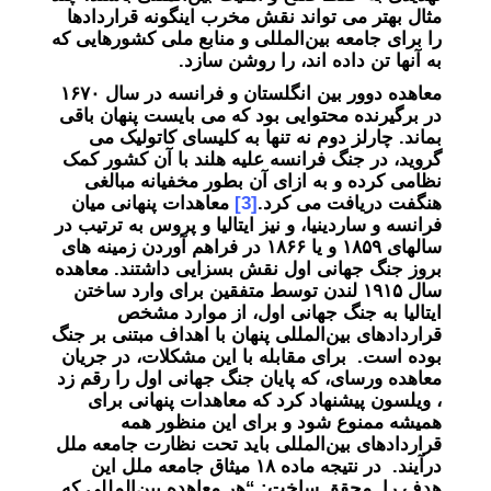
مثال بهتر می تواند نقش مخرب اینگونه قراردادها
را برای جامعه بین‌المللی و منابع ملی کشورهایی که
به آنها تن داده اند، را روشن سازد.
معاهده دوور بین انگلستان و فرانسه در سال ۱۶۷۰
در برگیرنده محتوایی بود که می بایست پنهان باقی
بماند. چارلز دوم نه تنها به کلیسای کاتولیک می
گروید، در جنگ فرانسه علیه هلند با آن کشور کمک
نظامی کرده و به ازای آن بطور مخفیانه مبالغی
هنگفت دریافت می کرد.
[3]
معاهدات پنهانی میان
فرانسه و ساردینیا، و نیز ایتالیا و پروس به ترتیب در
سالهای ١۸۵٩ و یا ١۸۶۶ در فراهم آوردن زمینه های
بروز جنگ جهانی اول نقش بسزایی داشتند. معاهده
سال ١٩١۵ لندن توسط متفقین برای وارد ساختن
ایتالیا به جنگ جهانی اول، از موارد مشخص
قراردادهای بین‌‌المللی پنهان با اهداف مبتنی بر جنگ
بوده است. برای مقابله با این مشکلات، در جریان
معاهده ورسای، که پایان جنگ جهانی اول را رقم زد
، ویلسون پیشنهاد کرد که معاهدات پنهانی برای
همیشه ممنوع شود و برای این منظور همه
قراردادهای بین‌المللی باید تحت نظارت جامعه ملل
درآیند. در نتیجه ماده ١۸ میثاق جامعه ملل این
هدف را محقق ساخت: “هر معاهده بین‌المللی که