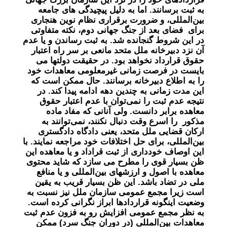
به ثبت برسانند. اما به دلیل پیچیدگی های جامعه
بین‌المللی، و ضرورت برقراری نظام نوین هنجاری
برای فضای بعد از جنگ جهانی دوم، نکته متفاوتی
در این شروط گنجانده شد. به ثبت رساندن و یا عدم
آن نزد دبیرخانه ملل متحد مانعی بر سر راه اعتبار
حقوق قرارداد نخواهد بود. در حقیقت دولتها می
بایست در فرصت زمانی غیر‌معلومی معاهدات خود
را به اطلاع دبیرخانه برسانند. حال ممکن است که
این مدت زمانی به چندین دهه ادامه پیدا کند. در
نتیجه عدم ثبت را نمی‌توان با عدم اعتبار حقوق
معاهده برابر دانست. ولی آنانی که مفاد ماده
مذکور را اسرع وقت دنبال نکنند، نمی‌توانند به
ارکان قضایی ملل متحد، یعنی دادگاه دادگستری
بین‌المللی، برای حل اختلافات خود مراجعه نمایند. با
این اوصاف خودداری از ثبت قراداد و یا معاهده این
ظن بسیار قوی را مطرح می سازد که شاید محتوی
معاهده با اصول و ارزشهای بین‌المللی و یا منافع
ملی در تضاد باشد. این ظن بسیار قریب به یقین
است زیرا مجمع عمومی سازمان ملل نیز نسبت به
وضعیت اینگونه قرار‌دادها ابراز نگرانی کرده است.
به نظر مجمع عمومی افزایش رو به فزون عدم ثبت
معاهدات بین‌المللی (در دوران جنگ سرد) ممکن