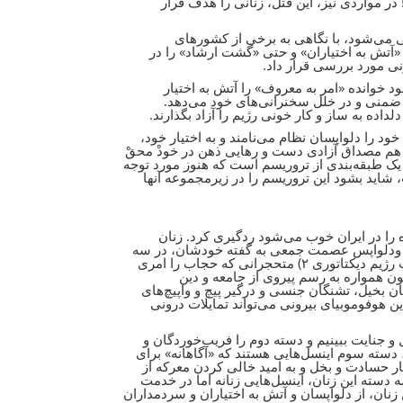
 در مواردی نیز، این قتل، زنانی را هدف قرار
ی می‌شود، با نگاهی به برخی از کشورهای
، «آتش به اختیاران» و حتی «گشت ارشاد» را در
نی مورد بررسی قرار داد.
د خوانده «امر به معروف» را آتش به اختیار
ضمنی و در خلل سخنرانی‌های خود می‌دهد.
لداده به ساز و کار خونی رژیم را آزاد بگذارند.
 خود را دلواپسان نظام می‌نامند و به اختیار خود،
م مصداق آزادی دست و رهایی ذهن در خودْ محقْ
 یک طبقه‌بندی از تروریسم است که هنوز مورد توجه
شاید بشود این تروریسم را در زیرمجموعه آنها
 را در ایران خوب می‌شود ردگیری کرد. زنان
اب ودلواپس عصمت جمعی به گفته خودشان، در سه
دسته ۱) مأموران حکومتی تزریق شده میان مردم با جلوه هموطن اما در خدمت رژیم دیکتاتوری ۲) متحجرانی که حجاب را امری
چون همواره به رسم پیروی از جامعه و دین
، «تمکین» جنسی و عقیدتی را به تن و مخیله خود حقنه کرده‌اند و ۳) زنان بخیل، تشنگان جنسی و درگیر پیچ و واپیچ‌های
ین هوفوموبیای بیرونی می‌تواند تمایلات درونی
جنایت ببینیم و دسته دوم را فریب‌خوردگان و
، دسته سوم اینسل‌هایی هستند که «آگاهانه» برای
ار حسادت و بخل و به امید خالی کردن معرکه از
 دسته این زنان، اینسل‌هایی زنانه اما در خدمت
ان، از دلواپسان و آتش به اختیاران و سردمداران