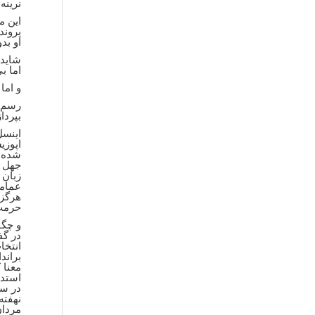
نرینه
این م
پروند
او بد
شاید 
اما ب
و اما
رسم ن
بپرداز
اینسل
اپوزی
شده د
جهل و
زبان‌
عمامه
هرگز 
حرمت 
و چگو
براند
معنا 
استدل
در سا
نهفته
مردان