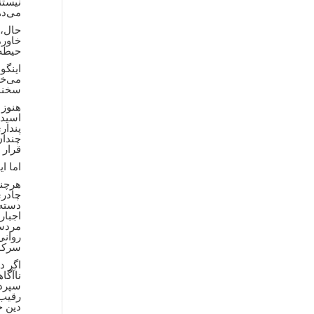
نیستن
می‌ده
حال، 
خاورم
حیطه 
اینگو
می‌خو
سخنان
هنوز 
اسید 
پندار
چندان
قرار د
اما ا
هرچند
چادری
اجبار
روانی
سرکوب
اگر د
ناآگا
سپردن
رقیب‌
دین ح