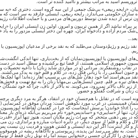
 تروریسم اسید به مراتب بیشتر و ناامید کننده تر است.
یان، «رایحه ربیعی» بی‌شک جمعی از این سه گروه است. دختری که «به سپ
ه سازان حکومتی می‌اندازد. رایحه ربیعی، اینسلی چارقد به سر است که م
ون ترس از دیده شدن توسط دوربین‌های مردمی و با حمایت اطلاعات رژیم، 
پر بیراه نباشد اگر از همین تریبون و امروز، اولین زن اینسلی ایران را «را
ی‌شک مردم آزاده و دادخواه ایران، چهره این دختر اینسلی مزدور را به یاد 
 بعد…
قد رژیم و رژیمْ‌دوستان می‌طلبد که به نقد برخی از مدعیان اپوزیسیون یا ب
یم.
‌های اپوزیسیون یا اپوزیسیون‌نمایان که از بخت‌یاری، تنها اندکی انگشت‌شما
سیون جمهوری اسلامی هستند، از قضا تیغ برکشیده و سطل اسید در دست ندار
ر نقاب روشنفکرند. مردانی (و در مواردی شاید زنان) با داعیه تحصیلات 
 جنون اسلامی را، با زبانی فکل زده، در کلام و قلم خود به یدک می‌کشند. ا
 نقد می‌هراسند اما خود دهانْ شُل‌های بی پرنسیپ آهار زده‌اند! آنها لچک‌ه
‌های تیره بر قلم. چنین اینسل‌هایی بی‌مهابا زنان را به تیغ تهمت و فحش‌ه
از زیر ناف بالاتر نمی‌رود، می‌کوبند. نه بالاتر از ناف، چرا که خود تشنگان
زنان و شرافت گفتگو و حضور.
نه است که در تقابل با هم‌جنسان خود در انتقاد، هرگز به مرد دیگری بر
انتخاب را slut خواندن! پرسش اینجاست که چرا در گفتمان لفاظانه اپوز
ازان، تنها از «سایبری» و «ساندیس‌خور» نام می‌بریم بی‌آنکه ذره‌ای بار م
که در پس ذهنی متحجر که میراث رژیم ملایان است، هنوز تنها ابزار «قدرت
ال و کلام و قلم! از سوی دیگر، در دایره ادبیات مبارزه و براندازی، زن 
ز و کار اینترنت! اگر این دید اینسلی و کشتن هویت و فردیت زن نیست پس
 است. به نظر می‌رسد این پدیده، زیرپوستی و ناآگاهانه ریشه در هوموفوبیا
 نفوذی را کارگران جنسی رختخوابی ببینند اما راه تونل زنان فقط از تونی