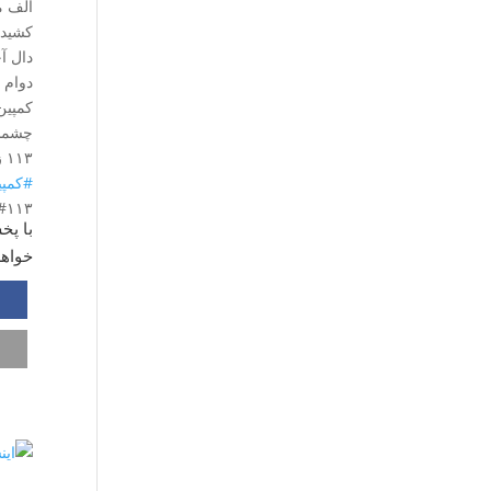
الف م
کشیده 
دال آ
دوام 
چشمشا
۱۱۳ زن، از تمام دنیا، دست در دست هم به رسم خواهرانگی!
#کمپی
#۱۱۳
با پخ
خواهر