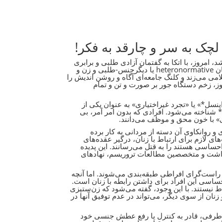
لچک به سر و چارقد به فکر!
ب در ایران بعد از شورش ۵۷ به زنان تحمیل شد، امروز، با اتکا به گفتمان آزادی طلبی و برابری
زنان با دیگر اقشار جامعه (نمی‌گویم دیگر «مردان» چرا که این قلم قائل به گفتمان heteronormative یا دیگرجنس-طلبی و زن و
امی می‌زند و کلنگ جامعه‌ای آگاه و روشن اندیش را
روز، زخم دستگاه جور بر صورت و تن و تمام
اینسل*» یا «تجرد غیراختیاری» به عنوان یکی از
به اصطلاح گرگ‌های تنها* شناخته می‌شود. افرادی که بدون امر آمر، بی
ی» با خون محق و موظف می‌دانند.
 و روانکاوی آن دسته از مردانی به کار برده
ی لازم برای ارتباط با زنان، درگیر عقده‌های
احساسی هستند را به قتل می‌رسانند. این پدیده
نمود بیشتری در جوامع غربی داشت و متخصصین مطالعات تروریسم، نهادهای
 راست‌گرای افراطی طبقه‌بندی می‌شوند. اما آنچه
ساسی این افراد برای داشتن رابطه با زنان است.
ط نیستند. با این وجود، گفته می‌شود که زن‌ستیزی
زنان از سوی دیگر، می‌تواند در عدم توفیق آنها در
 از طرفی، قادر به کنترل یا رفع عطش جنسی‌ خود