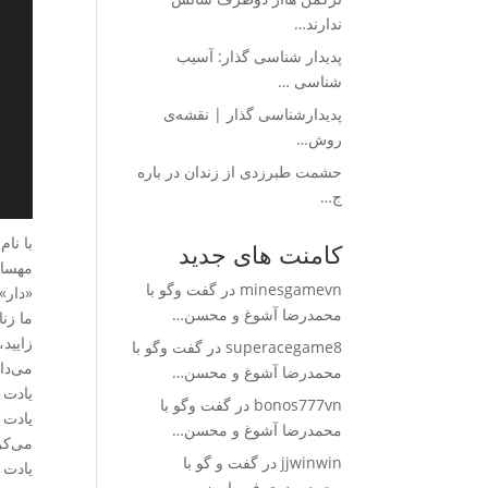
ندارند…
پدیدار شناسی گذار: آسیب
شناسی …
پدیدارشناسی گذار | نقشه‌ی
روش‌…
حشمت طبرزدی از زندان در باره
ج…
با نام
کامنت های جدید
مهسای
minesgamevn
در
گفت وگو با
«دار»
محمدرضا آشوغ و محسن…
ما زن
زایید
superacegame8
در
گفت وگو با
می‌دان
محمدرضا آشوغ و محسن…
یادت 
bonos777vn
در
گفت وگو با
یادت 
محمدرضا آشوغ و محسن…
می‌کر
jjwinwin
در
گفت و گو با
یادت 
محمدمهدوی فر راه ن…