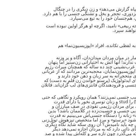
اه گزارش می‌دهد» و زن دیگری را در چنگال
زدوری، تحجر و بخل و تشنگی جنسی را با هم دارد.
هم‌جنسان خود را به تیغ می‌سپارد.
یحه ربیعی» نامید، اگرچه او هرگز اولین نبوده است
خواهند سپرد.
ه لفظی تکانده، افراد «اپوزیسیون‌نما» هم
ر در میان مردان میدان‌دان، آگاه و پر وزنه
ند! آنها آتش به اختیارانی زن‌ستیز اما پنهان
و غرب‌نشینی چند ده ساله که همچنان میراث رژیم
پوزیسیون‌نمایان، محجبه‌ترین مردانند که از عریانی
ای متحجرانه به سر زبان و ذهن خود دارند و
ای ایدئولوژیک (پرستو خواندن زن قلم‌ به دست) که
 جنسی و فرودهندگان فانتزی‌های لب گزان‌اند. قاتلان
چسب جنسی نمی‌زنند؟ همان رویکرد و نگاهی که حتی
در گفتمان فمینیستی در غرب مورد نکوهش است: مردان موفق در کمرنمایی (!) را stud و زنان توسری نخور یا دارای قدرت
یسیون، برای مردان رژیمی نفوذی در صف مبارزان و
عنایی جنسی و جنسیت‌زده در کلاممان باشد؟ بدین
» زنانه را دستگاه جنسی‌اش می‌بینیم نه قدرت
می‌شود «پرستو» و مرد اما متخصص تیزهوش تونل‌زنی
 چه باید نامیدش؟ آن روی سکه شاید نگاه دیگری
ی ذاتی دارد که به مردان اجازه نمی‌دهد دیگر
که می‌گذرد چون تازه سر و کله‌اش پیدا شده و صد