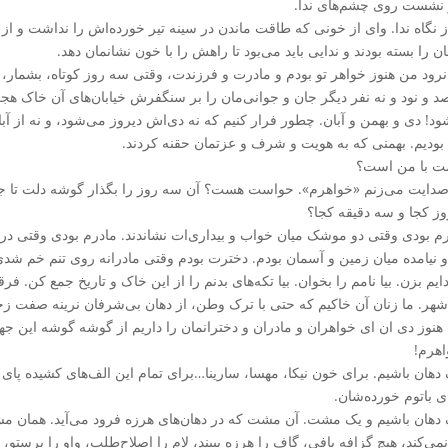
نشست روی چشم‌های ندا.
ز نگاه ندا. وای از خونی که طاقت ماندن در سینه تیر خورده‌اش را نداشت و از
 را بسته بودند و ندایی باید می‌بود تا راهش را با خون نشانمان دهد.
نرود من هنوز خواهر تو بودم و مادرت و فرزندت، وقتی سه روز کوتاه، بشمار، سه
د و نود و نه نفر دیگر جان و جوانی‌مان را بر سنگفرش خیابان‌های آن خاک ه
ود! دی و بهمن و آبان. چطور فرار کنیم که نه دی‌اش دیروز می‌شود، و نه از آبا
 بودیم. بهمنی که به هویت و شرف و عزتمان حقنه کردند.
ت با من است؟
صدایت می‌زنم «خواهرم». حواست هست؟ آن سه روز را بگذار گوشه دلت تا ج
ز کجا و سه دقیقه کجا؟
م بودی وقتی دو موشک میان خواب و بیداری‌ات نشاندند. مادرم بودی وقتی در 
و نیامده میان زمین و آسمان بودم. دخترت بودم وقتی مادرانه روی تنم خم ش
ایم بزن. بیا نامم را بخوان. بیا تکه‌های بدنم را از این خاک و تاریخ جمع کن. ف
هر. ما زنان آن خاکیم که حتی با ترک وطن، از دهان بی‌شرفان نرینه صفت زخ
 هنوز دی ان ای خواهران و مادران و دخترانمان را داریم از گوشه گوشه این جه
اهرم!
ک دهان باشیم. برای خون نیکا، مهسا، سارینا…برای تمام این الف‌های کشیده پا
 باتوم خورده‌شان.
ک دهان باشیم و یک مشت. آن مشت که در دهان‌های هرزه فرود می‌آید. همان مش
می‌کند، هیچ گزافه بافی، گاف را هرزه ببیند، لام را اصلاح‌طلب، واو را پرستو،