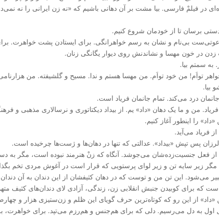
‌ای در فیلمْ فارسی. بیا مشت بر آن دهانی باشیم که «نه زن ایرانی را نه نمی‌دا
 دستی برسان تا از خودمان شروع کنیم.
عوتی‌ست بی‌نام و نشان به رسم خواهرانگی. برای ایستادن پشت خواهرت. برای
دن در خون مهسا و نشاندنش روی دیوار یگانگی زنان.
 به سمتم بیا.
اهر تواَم! من خود تواَم. من مهسا هستم و ندا. مسیح و گلشیفته‌. من هزارنامی
و بیا.
جانمان درد می‌کند. تمام جانمان فریاد است.
فریاد. من و ما یک دهان «داد» یم. از بیداد دیکتاتوری و نرسالاری مذهبی و فرهن
«داد» را اینطور آغاز کنیم.
از فریاد می‌آید.
رزان پس تپش «بیداد». عدالتی که تنها در دهان‌ها و ژست‌ها چرخیده است.
 از فعل جنسیت‌زده‌شان می‌جوشد. آنگاه که زنْ هنرمند نبوده است، مگر به دستک
گر زیر سایه تن و زیر لوای پرستویی که قرار است در آغوش مردی تخم بگذارد و از
عبیر می‌شود. این تن من و توست که در دهان کثیفشان از این دندان به آن دند
ست که برای کوبیدن جنبش انقلابی زن، زندگی، آزادی لای دندان‌های کثیف متهو
 «داد» از این رو که کوتاه‌ترین حرف گویای این ظلم و زن‌ستیزی هزار و چها
ل اول به دل می‌رسیم. دلی که برای هم‌جنس و هم‌رزم می‌تپد. برای خواهرت، ب