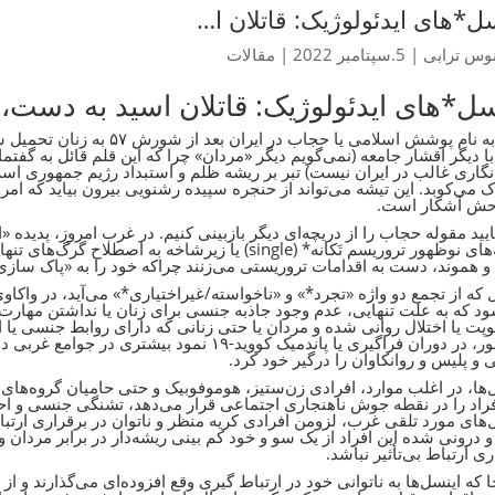
ل*های ایدئولوژیک: قاتلان ا…
وس ترابی
|
5.سپتامبر 2022
|
مقالات
سل*های ایدئولوژیک: قاتلان اسید به دست، 
آنچه به نام پوشش اسلامی یا حجا
نگاری غالب در ایران نیست) تبر بر ریشه ظلم و استبداد رژیم جمهوری اسل
ک می‌کوبد. این تیشه می‌تواند از حنجره سپیده رشنویی بیرون بیاید که ام
حش آشکار است.
یایید مقوله حجاب را از دریچه‌ای دیگر بازبینی کنیم. در غرب امروز، پدیده «
ریشه‌های نوظهور تروریسم تَکانه* (single) یا زیرشاخه 
 و هموند، دست به اقدامات تروریستی می‌زنند چراکه خود را به «پاک ساز
 که از تجمع دو واژه «تجرد*» و «ناخواسته/غیراختیاری*» می‌آید، در واکاوی
د که به علت تنهایی، عدم وجود جاذبه جنسی برای زنان یا نداشتن مهارت‌ها
پت یا اختلال روانی شده و مردان یا حتی زنانی که دارای روابط جنسی یا 
نوظهور، در دوران فراگیری یا پاندمیک کووید-۱۹ 
ی و پلیس و روانکاوان را درگیر خود کرد.
‌ها، در اغلب موارد، افرادی زن‌ستیز، هوموفوبیک و حتی حامیان گروه‌های
فراد را در نقطه جوش ناهنجاری اجتماعی قرار می‌دهد، تشنگی جنسی و اح
‌های مورد تلقی غرب، لزومن افرادی کریه منظر و ناتوان در برقراری ارتبا
و درونی شده این افراد از یک سو و خود کم بینی ریشه‌دار در برابر مردان و 
ری ارتباط بی‌تأثیر نباشد.
جا که اینسل‌ها به ناتوانی خود در ارتباط‌ گیری وقع افزوده‌ای می‌گذارند و