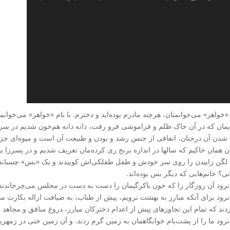
 «خواهر» می‌خوانمتان، هرچند مادرم بوده‌اید و دخترم. با نام «خواهر» می‌خوان
مان که در آن خاک ظلم و فراموشی فرو رفت، دانه دانه هم‌خون شدیم در سرزم
 شدن آن درختان، اتفاقی از جنس رشد و بودن و طبیعت آن است و میوه‌ای جز آ
ان همان خاکیم که سالها در اندازه برنج ری کرده‌مان تعریف شدیم و در پسرزا 
، لگن زاییدن را روی سر خودش و طفل طفلکی‌اش کوبیدند و یک «بس» چسباندند کن
ی؟ خانم‌هایی که دیگر بس بوده‌اند.
نرود آن روزگار را که خون باکرگیمان را دست به دست در مجلس می‌چرخاندند تا 
نرود برای آنکه مبارز به بهشت نرویم، پیش از طناب، به ضیافت ازاله بکارت 
دند که تمام این تجاوزهای پیش از اعدام دخترکان مبارز، دروغ منافق و مجاهد 
نرود ما را از پشت‌بام خوابگاهمان به زمین گرم زدند. و آن زمین حتی در زمهری