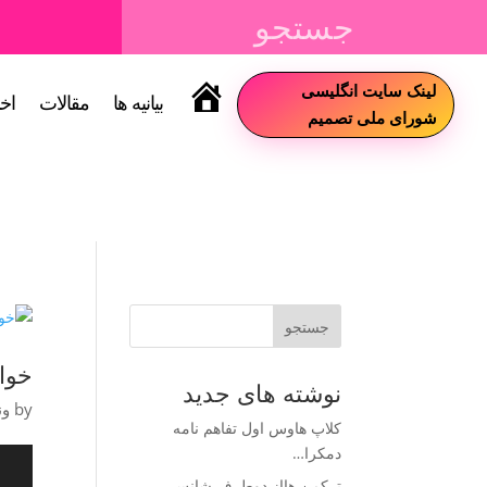
لینک سایت انگلیسی
بیانیه ها
مقالات
اخب
سایت
شورای ملی تصمیم
جستجو
خوا
نوشته های جدید
by
ون
کلاپ هاوس اول تفاهم نامه
دمکرا…
نمایش
ویدیو
ترکمن هااز دوطرف شانس