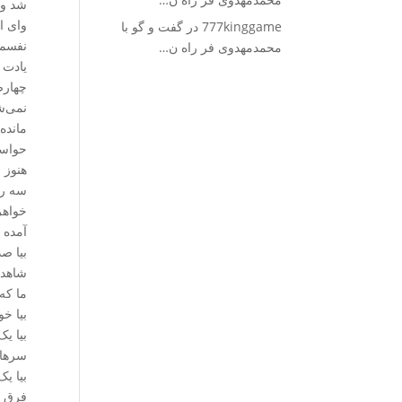
شد و 
وای ا
777kinggame
در
گفت و گو با
نفسمان
محمدمهدوی فر راه ن…
یادت 
چهارص
نمی‌ش
مانده
حواس
هنوز 
سه رو
خواهر
آمده 
بیا صد
شاهدش
ما که
بیا خو
بیا ی
سرهای
بیا ی
فرق ن