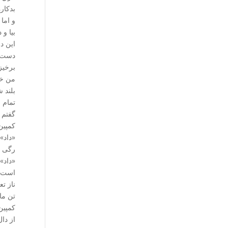
بدکاره
و اما
بیا و
این د
دست ز
برخیز.
من خو
بلند ش
تمام 
گفتم 
کمپین 
«داد» 
رگی ل
«داد»
است م
ناز ت
تن ما
کمپین
از دا