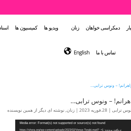
ار
دمکراسی خواهان
زنان
ویدیو ها
کمیسیون ها
اسناد
تماس با ما
English
هرانم! – ونوس ترابی…
وس ترابی
|
28.فوریه 2023
|
زنان
,
نوشته ای دیگر از همین نویسنده
گر
Media error: Format(s) not supported or source(s) not found
دریافت پرونده: https://shora.org/wp-content/uploads/2023/02/Venus-Torabi.mp4?_=1