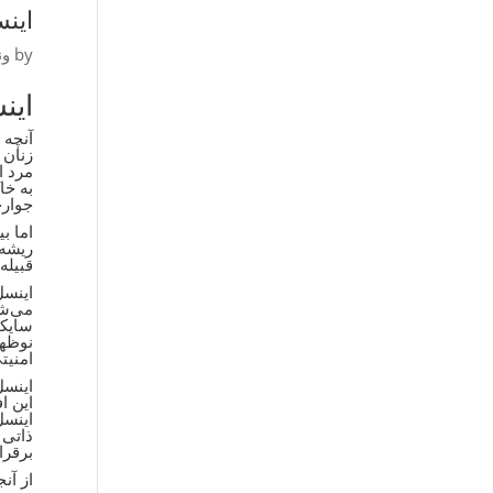
اینس
by
ون
این
مرد ا
به خا
جوار
اما ب
قبیله
اینسل
می‌شو
سایکو
امنیت
اینسل
این ا
اینسل
ذاتی 
برقرا
از آن