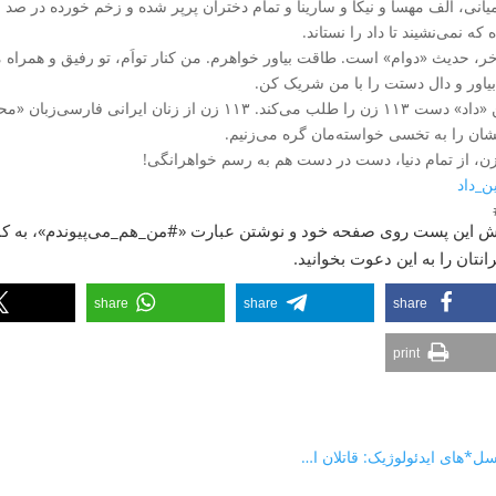
یانی، الف مهسا و نیکا و سارینا و تمام دختران پرپر شده و زخم خورده در صد و
که نمی‌نشیند تا داد را نستاند.
خر، حدیث «دوام» است. طاقت بیاور خواهرم. من کنار تو‌اَم، تو رفیق و همراه 
بیاور و دال دستت را با من شریک کن.
ن را به تخسی خواسته‌مان گره می‌زنیم.
ن_داد
ش این پست روی صفحه خود و نوشتن عبارت «
#من_هم_می‌پیوندم
»، به کم
انتان را به این دعوت بخوانید.
share
share
share
print