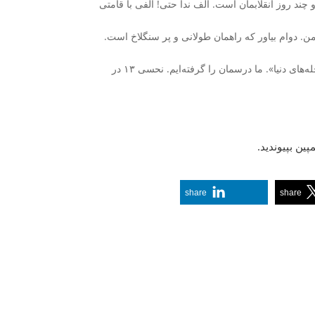
 چند روز انقلابمان است. الف ندا حتی! الفی با قامتی
من. دوام بیاور که راهمان طولانی و پر سنگلاخ است.
کمپین «داد» دست ۱۱۳ زن را طلب می‌کند. ۱۱۳ زن از زنان ایرانی فارسی‌زبان «محله‌های دنیا». ما درسمان را گرفته‌ایم. نحسی ۱۳ در
پین بپیوندید.
share
share