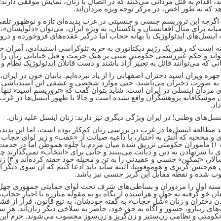
د، اقدام به قتل مردانی می‌کنند که در اتصال با زنان‌، نمایش موفقی دارند!
د که به طور اخص، در مرکز توجه ویژه مردان‌اند.
اگرچه این تروریسم جنسی و جنسیتی در غرب پدیده‌ای تازه و نوظهور تلق
یانه برای مثال افغانستان و پاکستان، به ویژه ایران، می‌توان «دلواپسان»
اینسل‌های ایدئولوژیک با بهانه حجاب اما درگیر عقده‌های فروخورده و درو
نه است که رهبر یک رژیم دیکتاتوری به حربه تئوکراسی استبدادی، آمران خو
اند و حکم غیررسمی حکومتی مبنی بر هتک حرمت و قتل خیابانی زنان را 
ی که می‌توانند قائل به تعبیر آزاد باشند و دست قاتلان ایدئولوژیک نظام و د
چهره ویرانِ اسید دختران اصفهانی را از یاد نبرده‌ایم. بانیان خون در ایران،
به صورت دختران می‌پاشند. حتی موارد شخصی و عشقی این اسیدپاشی ه
ی مردان اینسلی در ایران است. شاید بتوان گفت که «تروریسم اسید» تنها
 موشکافانه پژوهشگران واقع نشده است و حالا با ظهور اینسل‌ها در غرب، 
اد.
ینسل‌های وطنی! در ایران ویژگی دیگری نیز دارند: زنان اینسل علیه زنان.
 مطالعه اینسل‌ها در غرب در بررسی زنان کم‌کار بوده است، اما این پدیده
 و محجبه که آتش به اختیار، با داعیه صیانت از «عفت» و زیر لوای حج
ی با سرنهادن به دین و دیانت می‌بینند و جایی برای «انتخاب» نمی‌گذارند 
مردسالار
 هم‌جنس-گریزی و هوموفوبیا. البته شاید باید ادعا کنیم که آن سوی دیگر ا
 شده و نقطه مقابل این گریز جنسی نیز باشد.
سته اول را مزدوران و بساطی‌های شرف تحت لوای حمایتی جمهوری جهل و 
هان خو گرفته به جهل و هراسیده از نگاه نو به مقوله مبارزه با اجبار حجاب
 دختران و زنان «شُل حجاب» به گفته خودشان، به تیغ قانون، فرار از فش
های زیبارو، جسور و آگاه به حق خود، حاضر به سلاخی دیگر زنان‌اند. هر سه
کومتی و نظامی زن‌ستیز و زن‌گریز و زن‌سوز محسوب می‌شوند. جرم این زن