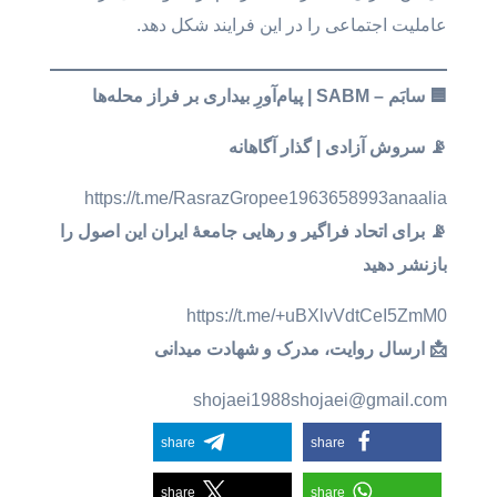
عاملیت اجتماعی را در این فرایند شکل دهد.
🟦 سابَم – SABM | پیام‌آورِ بیداری بر فراز محله‌ها
📡 سروش آزادی | گذار آگاهانه
https://t.me/RasrazGropee1963658993anaalia
📡 برای اتحاد فراگیر و رهایی جامعهٔ ایران این اصول را
بازنشر دهید
https://t.me/+uBXlvVdtCeI5ZmM0
📩 ارسال روایت، مدرک و شهادت میدانی
shojaei1988shojaei@gmail.com
share
share
share
share