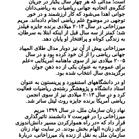
است؛ مدالی که هر چهار سال یکبار در جریان
کنگره‌ی اتحادیه جهانی ریاضیات به ریاضی‌دانان
جوانی اهدا می‌شود که کار ارزشمند و در خور
توجهی در موضوع علم ریاضی انجام داده‌اند. مریم
میرزاخانی در سال ۲۰۱۴ میلادی برنده جایزه فیلدز
شد؛ کمتر از سه سال قبل از اینکه ابتلا به سرطان،
به زندگی کوتاه و پرافتخار او پایان دهد.
میرزاخانی پیش از آن نیز دوبار مدال طلای المپیاد
جهانی ریاضی را از آن خود کرده بود و در سال
۲۰۰۵ میلادی نیز از سوی ماهنامه آمریکایی «علم
برای عموم» به عنوان یکی از ده ذهنِ جوان
برگزیده‌ی سال انتخاب شده بود.
او در دانشگاههای استنفورد و پرینستون به عنوان
استاد دانشگاه و پژوهشگر رشته‌ی ریاضیات فعالیت
کرد و در سال ۲۰۱۳ میلادی نیز از سوی انجمن
ریاضی آمریکا برنده جایزه روث لیتل ساتر شد.
نهاد زنان سازمان ملل، در سال ۱۳۹۹ مریم
میرزاخانی را در فهرست ۷ دانشمند تاثیرگذاری
قرار داد که «در راه هموارکردن مسیر دانش‌اندوزی
برای زنان» الهام بخش بودند. در سایت نهاد زنان
سازمان ملل به نقل از زنده یاد میرزاخانی، دربارۀ