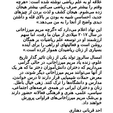
علاقه او به علم ریاضی نوشته شده است: «هرچه
وقتم را بیشتر صرف ریاضی می‌کنم، بیشتر هیجان
زده می‌شوم. هیجان کشف و لذت بردن از چیزهای
جدید، احساسی شبیه به بودن بر بالای قله و داشتن
دیدی واضح از آنجا را به من می‌دهد.»
این نهاد اعلام می‌دارد که «گرچه مریم میرزاخانی
در سال ۲۰۱۷ میلادی از میان ما رفت، اما سهم
ارزشمند او در توسعه علم ریاضیات بر همگان
روشن است و فعالیتهای او راهی را برای آینده
بسیاری از زنان ریاضیدان هموار کرده است.»
امسال سالروز تولد یکی از زنان تاثیر گذار تاریخ
علوم، زنده یاد مریم میرزاخانی، در حالی گرامی
می‌داریم که دختران دانش‌آموزان دختر ما که هر یک
از آنها می‌توانند مریم میرزاخانی دیگر شوند، در
معرض حملات شیمیایی قرار دارند تا درس خواندن،
مدارس و دانشگاه‌ها را ترک کنند. زهی خیال باطل.
زنان و دختران ایرانی در همه‌ی عرصه‌های اجتماعی،
سیاسی، علمی، هنری و فرهنگی فعالانه حضور دارند
و بی‌شک مریم میرزاخانی‌های فراوانی پرورش
خواهند داد.
احد قربانی دهناری