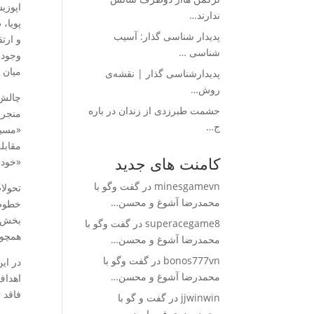
اپوزی
ندارند…
پویا،
پدیدار شناسی گذار: آسیب
و ارت
شناسی …
وجود 
میان 
پدیدارشناسی گذار | نقشه‌ی
روش‌…
چالش 
حشمت طبرزدی از زندان در باره
منجر 
ج…
«مسیر
مقابل
کامنت های جدید
«خودی
minesgamevn
در
گفت وگو با
تحولا
محمدرضا آشوغ و محسن…
خطوط 
بخش ق
superacegame8
در
گفت وگو با
همچون
محمدرضا آشوغ و محسن…
bonos777vn
در
گفت وگو با
در ای
محمدرضا آشوغ و محسن…
اهداف
فاقد 
jjwinwin
در
گفت و گو با
محمدمهدوی فر راه ن…