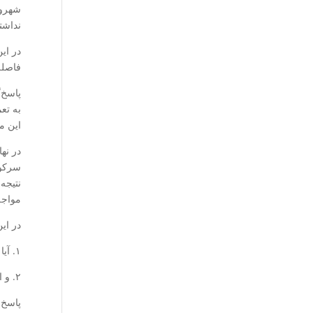
شهروند
نداشت
در ای
فاصله
پاسخ‌
به تع
این م
در نه
سرکوب
نتیجه
مواجه
در ای
۱. آیا می‌توان نتیجه‌ای بالقوه مثبت را، اگر از مسیری پرهزینه حاصل شود، کماکان رد کرد؟
۲. و اگر چنین گزینه‌ای مردود تلقی شود، چه راهکار عملی، کم‌هزینه‌تر و مؤثرتری برای تحقق تغییر بنیادی ساختار قدرت در دسترس است؟
پاسخ 