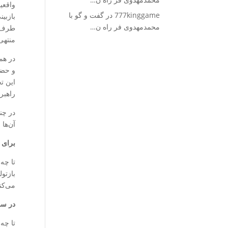
واقعی
777kinggame
در
گفت و گو با
بازبی
محمدمهدوی فر راه ن…
طرف خ
منتهی
در هم
و حضو
این ت
راهبر
در چن
آن‌ها
برای 
تا چه
بازتو
می‌کنن
در سو
تا چه