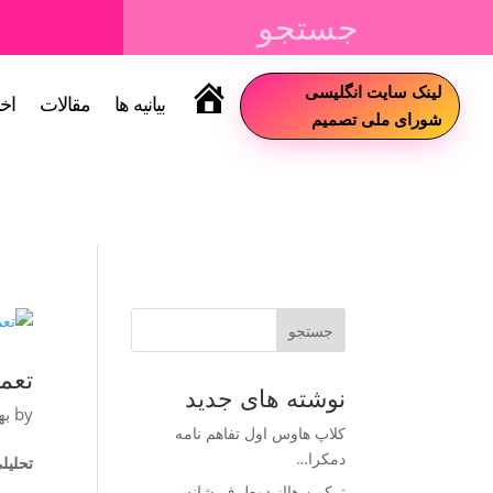
لینک سایت انگلیسی
بیانیه ها
مقالات
اخب
سایت
شورای ملی تصمیم
جستجو
تعم
نوشته های جدید
by
به
کلاپ هاوس اول تفاهم نامه
دمکرا…
تحلیل
ترکمن هااز دوطرف شانس