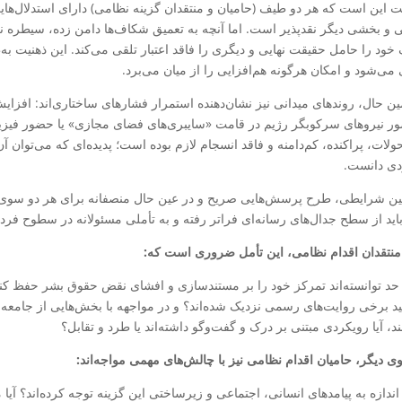
ت این است که هر دو طیف (حامیان و منتقدان گزینه نظامی) دارای استدلال‌هایی
نی و بخشی دیگر نقدپذیر است. اما آنچه به تعمیق شکاف‌ها دامن زده، سیطره ن
ود را حامل حقیقت نهایی و دیگری را فاقد اعتبار تلقی می‌کند. این ذهنیت به‌
 می‌شود و امکان هرگونه هم‌افزایی را از میان می‌برد.
ین حال، روندهای میدانی نیز نشان‌دهنده استمرار فشارهای ساختاری‌اند: افزا
ر نیروهای سرکوبگر رژیم در قامت «سایبری‌های فضای مجازی» یا حضور فیزیک
حولات، پراکنده، کم‌دامنه و فاقد انسجام لازم بوده است؛ پدیده‌ای که می‌توان 
دی دانست.
ین شرایطی، طرح پرسش‌هایی صریح و در عین حال منصفانه برای هر دو سو
 باید از سطح جدال‌های رسانه‌ای فراتر رفته و به تأملی مسئولانه در سطوح ف
منتقدان اقدام نظامی، این تأمل ضروری است که:
 حد توانسته‌اند تمرکز خود را بر مستندسازی و افشای نقض حقوق بشر حفظ کنند
لید برخی روایت‌های رسمی نزدیک شده‌اند؟ و در مواجهه با بخش‌هایی از جامعه ک
د، آیا رویکردی مبتنی بر درک و گفت‌وگو داشته‌اند یا طرد و تقابل؟
ی دیگر، حامیان اقدام نظامی نیز با چالش‌های مهمی مواجه‌اند:
 اندازه به پیامدهای انسانی، اجتماعی و زیرساختی این گزینه توجه کرده‌اند؟ آ