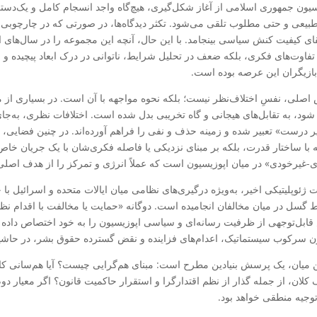
سیون جمهوری اسلامی از آغاز شکل‌گیری، هیچ‌گاه واجد انسجام کامل و یک‌د
 طبیعی و حتی مطلوب تلقی می‌شود. تکثر دیدگاه‌ها، در صورتی که در چارچوبی 
قای کیفیت کنش سیاسی بینجامد. با این حال، آنچه این مجموعه را در سال‌های ا
تفاوت‌های فکری، بلکه ضعف در تحلیل شرایط، ناتوانی در درک ابعاد پیچیده و 
بازیگران این عرصه بوده است.
اصلی، نفسِ اختلاف‌نظر نیست؛ بلکه نحوه مواجهه با آن است. در بسیاری از مو
شود، به تقابل‌های هیجانی و گاه تخریبی بدل شده است. اختلافات نظری، به‌جای آ
 درست» تعبیر شده و زمینه حذف و نفی را فراهم آورده‌اند. در چنین فضایی، ا
ه با ساختار قدرت، بلکه بر مبنای نزدیکی یا فاصله فکری‌شان با یک جریان خ
-غیرخودی» در میان اپوزیسیون است که عملاً انرژی و تمرکز را از هدف اصل
ت ژئوپلیتیکی اخیر، به‌ویژه درگیری‌های نظامی میان ایالات متحده و اسرائیل با 
گسل در میان مخالفان انجامیده است. دوگانه «حمایت یا مخالفت با اقدام نظ
ابل‌توجهی از ظرفیت رسانه‌ای و سیاسی اپوزیسیون را به خود اختصاص داده
 سرکوب سیستماتیک، اعدام‌های فزاینده و نقض گسترده حقوق بشر، در حاشیه ای
ن میان، یک پرسش بنیادین مطرح است: مبنای هم‌گرایی چیست؟ آیا هم‌سانی کام
 کلان، از جمله گذار از نظم اقتدارگرا و استقرار حاکمیت قانون؟ اگر معیار دو
توجیه منطقی خواهد بود.