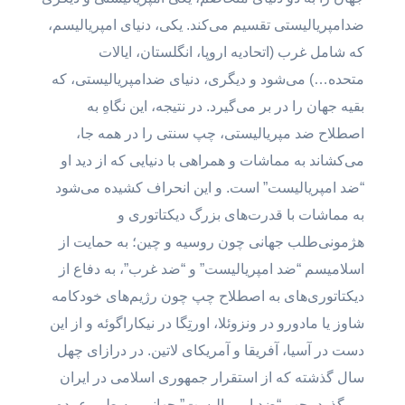
ضدامپریالیستی تقسیم می‌کند. یکی، دنیای امپریالیسم،
که شامل غرب (اتحادیه اروپا، انگلستان، ایالات
متحده…) می‌شود و دیگری، دنیای ضدامپریالیستی، که
بقیه جهان را در بر می‌گیرد. در نتیجه‌، این نگاهِ به
اصطلاح ضد مپریالیستی، چپ سنتی را در همه جا،
می‌کشاند به مماشات و همراهی با دنیایی که از دید او
“ضد امپریالیست” است. و این انحراف کشیده می‌شود
به مماشات با قدرت‌های بزرگ دیکتاتوری و
هژمونی‌طلب جهانی چون روسیه و چین؛ به حمایت از
اسلامیسم “ضد امپریالیست” و “ضد غرب”، به دفاع از
دیکتاتوری‌های به اصطلاح چپ چون رژیم‌های خودکامه
شاوز یا مادورو در ونزوئلا، اورتِگا در نیکاراگوئه و از این
دست در آسیا، آفریقا و آمریکای لاتین. در درازای چهل
سال گذشته که از استقرار جمهوری اسلامی در ایران
می‌‍‌گذرد، چپ “ضد امپریالیست” جهانی، به طور عمده،