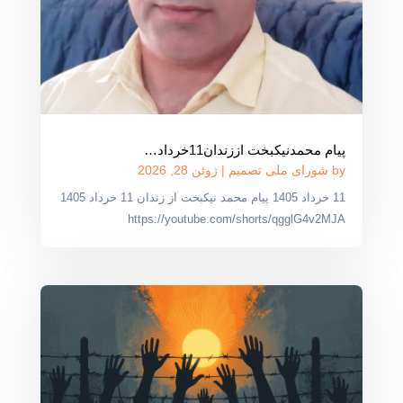
پیام محمدنیکبخت اززندان11خرداد…
by
شورای ملی تصمیم
|
ژوئن 28, 2026
11 خرداد 1405 پیام محمد نیکبخت از زندان 11 خرداد 1405
https://youtube.com/shorts/qgglG4v2MJA