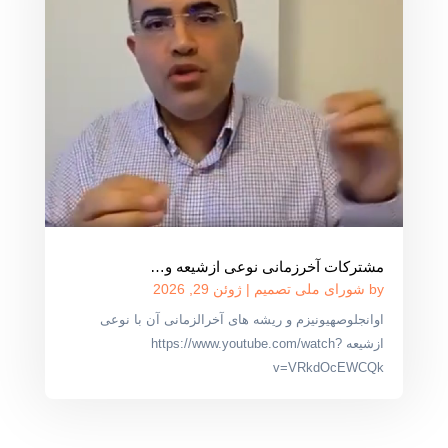
مشترکات آخرزمانی نوعی ازشیعه و…
by
شورای ملی تصمیم
|
ژوئن 29, 2026
اوانجلوصهیونیزم و ریشه های آخرالزمانی آن با نوعی
ازشیعه https://www.youtube.com/watch?
v=VRkdOcEWCQk