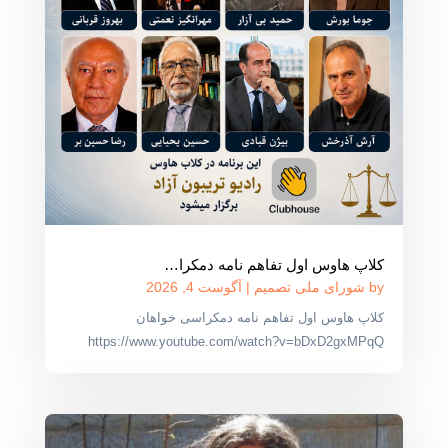
کلاپ هاوس اول تفاهم نامه دمکرا…
by
شورای ملی تصمیم
|
آگوست 4, 2026
کلاپ هاوس اول تفاهم نامه دمکراسی خواهان
https://www.youtube.com/watch?v=bDxD2gxMPqQ