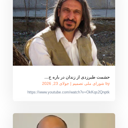
حشمت طبرزدی از زندان در باره ج…
by
شورای ملی تصمیم
|
جولای 23, 2026
https://www.youtube.com/watch?v=OkKqs2Qnptk