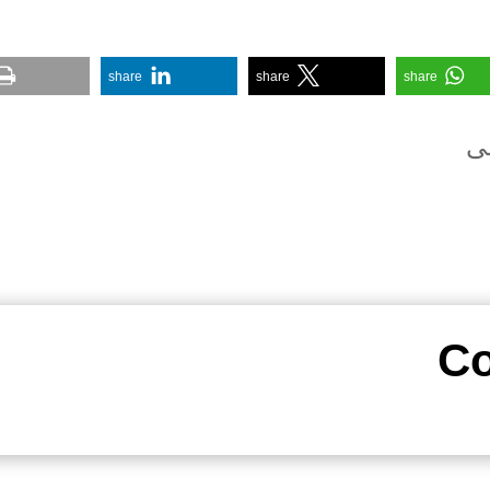
share
share
share
عی