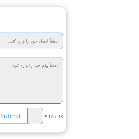
Submit
=
13 + 12