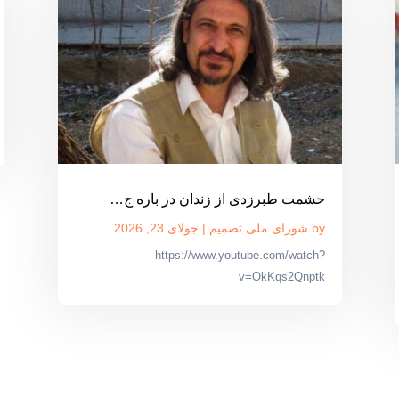
حشمت طبرزدی از زندان در باره ج…
by
شورای ملی تصمیم
|
جولای 23, 2026
https://www.youtube.com/watch?
v=OkKqs2Qnptk