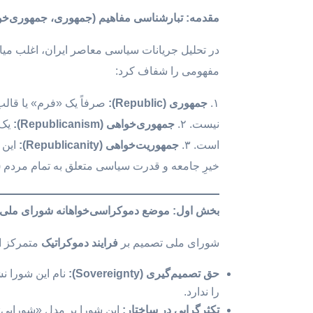
مقدمه: تبارشناسی مفاهیم (جمهوری، جمهوری‌خو
در تحلیل جریانات سیاسی معاصر ایران، اغلب می
مفهومی را شفاف کرد:
۱.
جمهوری
(Republic):
صرفاً یک «فرم» یا قالب
نیست. ۲.
جمهوری‌خواهی
(Republicanism):
یک 
است. ۳.
جمهوریت‌خواهی
(Republicanity):
این 
خیرِ جامعه و قدرت سیاسی متعلق به تمام مردم (
بخش اول: موضع دموکراسی‌خواهانه شورای ملی
شورای ملی تصمیم بر
فرایند دموکراتیک
متمرکز ا
حق تصمیم‌گیری
(Sovereignty):
نام این شورا نش
را ندارد.
تکثرگرایی در ساختار
:
این شورا بر مدل «شورایی» 