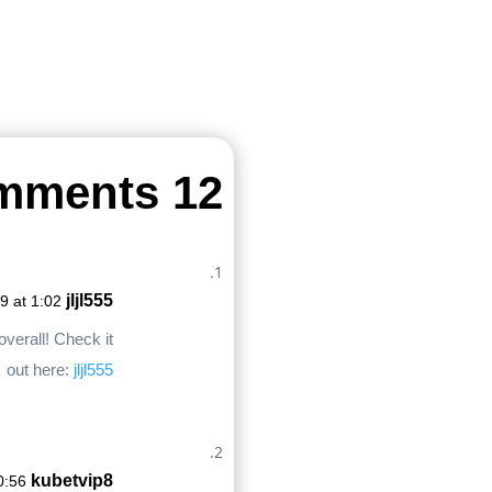
12 Comments
jljl555
9 at 1:02
overall! Check it
out here:
jljl555
kubetvip8
0:56