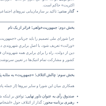
اکثریت» حاکم است.
گذار مدنی
:
تاکید بر سازمان‌یابی نیروهای اجتماعی
بخش دوم: جمهوریت‌خواهی؛ فراتر از یک نام
چرا شورای ملی تصمیم را باید جریانی «جمهوریت‌خ
«وراثت» تعریف شود، با اصلِ برابریِ شهروندی در 
دین از دولت، راه را برای برابری همه شهروندان فار
کشور و مشارکت تمام اتنیک‌ها در تعیین سرنوشت
بخش سوم: چالش ائتلاف؛ «جمهوریت» به مثابه پل
همکاری میان این شورا و سایر نیروها (از جمله پا
صندوق رأی به عنوان داور نهایی
:
توافق بر اینکه 
رهبری برنامه-محور
:
گذار از ائتلاف حول «اشخاص