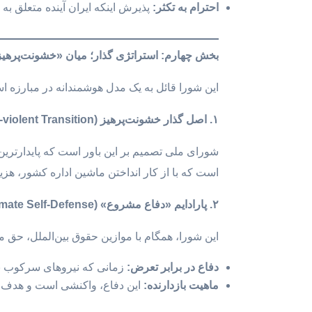
احترام به تکثر
:
پذیرش اینکه ایران آینده متعلق ب
بخش چهارم: استراتژی گذار؛ میان «خشونت‌پره
این شورا قائل به یک مدل هوشمندانه در مبارزه ا
۱
.
اصل گذار خشونت‌پرهیز
(Non-violent Transition)
شورای ملی تصمیم بر این باور است که پایدارترین
است که با از کار انداختن ماشین اداره کشور، ه
۲
.
پارادایم «دفاع مشروع
»
(Legitimate Self-Defense)
این شورا، همگام با موازین حقوق بین‌الملل، حق م
دفاع در برابر تعرض
:
زمانی که نیروهای سرکوب به
ماهیت بازدارنده
:
این دفاع، واکنشی است و هدف 