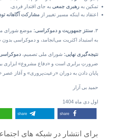
تمکین به
رهبری جمعی
به جای اقتدار فردی.
اعتقاد به اینکه مسیر تغییر از
مشارکت آگاهانه توده
۳.
سنتز جمهوریت و دموکراسی
:
موضع شورای ملی
به استبداد اکثریت می‌انجامد، و دموکراسی بدو
نتیجه‌گیری نهایی
:
شورای ملی تصمیم،
دموکراسی
ضرورتِ برابری است و «دفاع مشروع» ابزاری برای
پایان دادن به دوران «رعیت‌پروری» و آغاز عصر 
حمید بی آزار
اول دی ماه 1404
share
share
برای انتشار در شبکه های اجتما