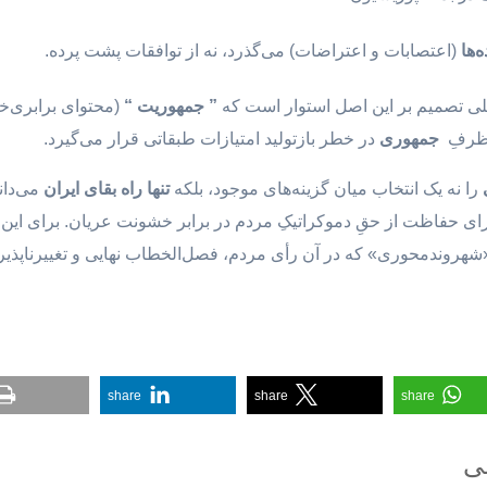
‌ها
(اعتصابات و اعتراضات) می‌گذرد، نه از توافقات پشت پرده.
 تصمیم بر این اصل استوار است که
” جمهوریت
“
(محتوای برابری‌خو
ن ظرفِ
جمهوری
در خطر بازتولید امتیازات طبقاتی قرار می‌گیرد.
را نه یک انتخاب میان گزینه‌های موجود، بلکه
تنها راه بقای ایران
می‌داند
 حفاظت از حقِ دموکراتیکِ مردم در برابر خشونت عریان. برای این 
«شهروند‌محوری» که در آن رأی مردم، فصل‌الخطاب نهایی و تغییرناپذی
share
share
share
عی