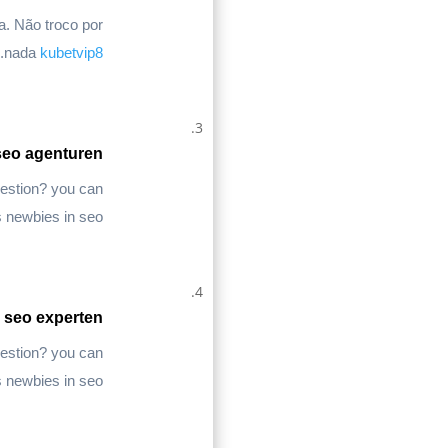
a. Não troco por
.
nada
kubetvip8
seo agenturen
question? you can
s newbies in seo
seo experten
question? you can
s newbies in seo