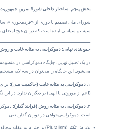
بخش پنجم: ساختار داخلی شورا؛ تمرینِ جمهوریت
شورای ملی تصمیم با دوری از «فردمحوری»، سا
سیستم سیاسی آینده است که در آن هیچ امضای و
جمع‌بندی نهایی: دموکراسی به مثابه غایت و روش
در یک تحلیل نهایی، جایگاه دموکراسی در منظوم
می‌شود. این جایگاه را می‌توان در سه لایه مشخص‌
۱.
دموکراسی به مثابه غایت (حاکمیت ملی)
:
برای 
(اعم از موروثی یا الهی) بر دیگران ندارد. در این نگ
۲.
دموکراسی به مثابه روش (فرایند گذار)
:
دموکراس
است. دموکراسی‌خواهی در دوران گذار یعنی:
پذیرش
تکثر
(Pluralism) و احترام به عقاید مخالف در بدنه اپوزیسیون.