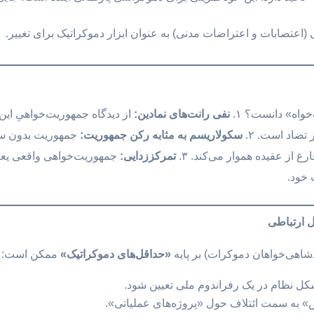
 (اعتصابات و اعتراضات مدنی) به عنوان ابزار دموکراتیک برای تغییر.
واه» دانست؟ ۱.
نفی رانت‌های نمادین
:
از دیدگاه جمهوریت‌خواهیِ ای
تضاد است. ۲.
سکولاریسم به مثابه رکن جمهوریت
:
جمهوریت بدون سکو
غ از عقیده هموار می‌کند. ۳.
تمرکززدایی
:
جمهوریت‌خواهی واقعی یع
 خود.
 ارتباطی
دشاهی‌خواهان دموکرات) بر پایه
«
حداقل‌های دموکراتیک
»
ممکن است:
شکل نظام در یک رفراندوم ملی تعیین شود.
» به سمت ائتلاف حول «پروژه‌های عملیاتی».