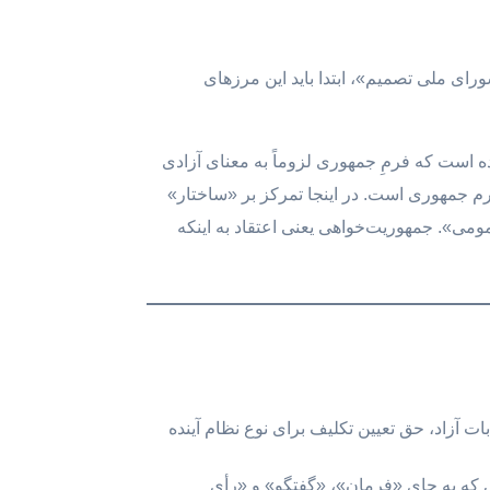
ی ملی تصمیم»، ابتدا باید این مرزهای
است که فرمِ جمهوری لزوماً به معنای آزادی
 جمهوری است. در اینجا تمرکز بر «ساختار»
می». جمهوریت‌خواهی یعنی اعتقاد به اینکه
ات آزاد، حق تعیین تکلیف برای نوع نظام آینده
یی که به جای «فرمان»، «گفتگو» و «رأی