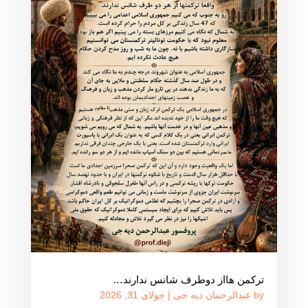
ترکمن هااز دوطرف شانس ندارند…
by
عبدالرحمان دیه جی
|
جولای 31, 2026