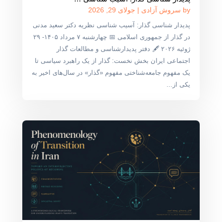
by
سروش آزادی
|
جولای 29, 2026
پدیدار شناسی گذار: آسیب شناسی نظریه دکتر سعید مدنی
در گذار از جمهوری اسلامی 📅 چهارشنبه ۷ مرداد ۱۴۰۵- ۲۹
ژوئیه ۲۰۲۶ 🖋 دفتر پدیدارشناسی و مطالعات گذار
اجتماعی ایران بخش نخست: گذار از یک راهبرد سیاسی تا
یک مفهوم جامعه‌شناختی مفهوم «گذار» در سال‌های اخیر به
یکی از...