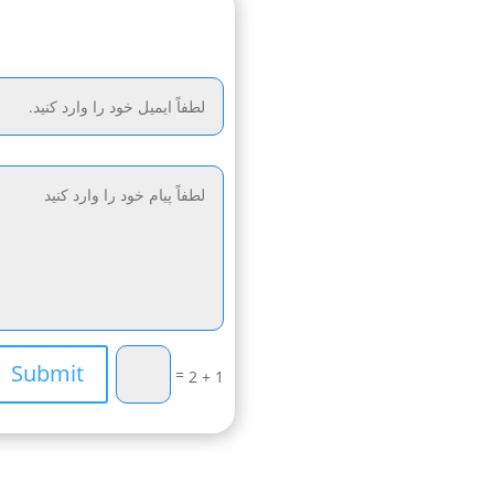
Submit
=
1 + 2