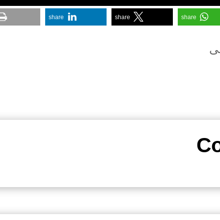
share
share
share
عی