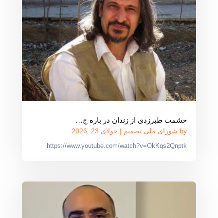
حشمت طبرزدی از زندان در باره ج…
by
شورای ملی تصمیم
|
جولای 23, 2026
https://www.youtube.com/watch?v=OkKqs2Qnptk