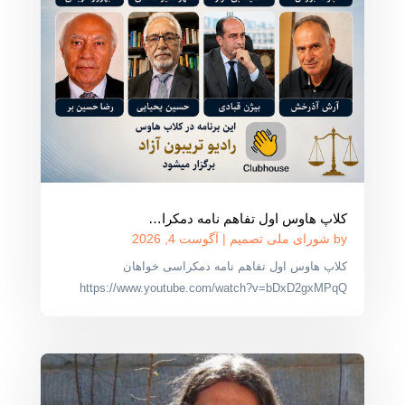
کلاپ هاوس اول تفاهم نامه دمکرا…
by
شورای ملی تصمیم
|
آگوست 4, 2026
کلاپ هاوس اول تفاهم نامه دمکراسی خواهان
https://www.youtube.com/watch?v=bDxD2gxMPqQ