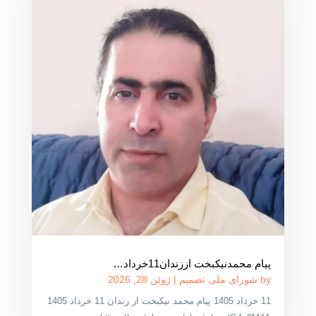
پیام محمدنیکبخت اززندان11خرداد…
by
شورای ملی تصمیم
|
ژوئن 28, 2026
11 خرداد 1405 پیام محمد نیکبخت از زندان 11 خرداد 1405