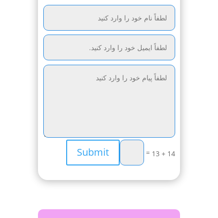
Submit
=
14 + 13