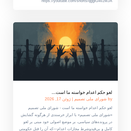
https://youtube.com/shorts/qgglG4v2MJA
لغو حکم اعدام خواسته ما است…
by
شورای ملی تصمیم
|
ژوئن 17, 2026
لغو حکم اعدام خواسته ما است - شورای ملی تصمیم
«شورای ملی تصمیم» با ابراز خرسندی از هرگونه گشایش
در پرونده‌های سیاسی، بر موضع اصولی خود مبنی بر لغو
کامل و بی‌قیدوشرط مجازات اعدام—که آن را قتل حکومتی