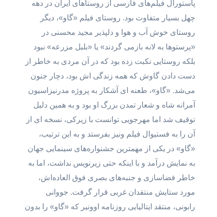
پاستورال فیلم‌های فارسی از روستاهای ایران در دهه
چهل بسیار متفاوت بود. روستای فیلم «گاو»، دیگر
روستای خوش آب و هوا و دلپذیر مجید محسنی در
«پرستوها به لانه بازمی گردند» یا «بلبل مزرعه» نبود
بلکه روستایی نکبت زده بود که در آن مردی به خاطر از
دست دادن گاوش که همه زندگی اش بود، دچار جنون
می‌شد. «گاو»، طعنه ای آشکار به پروژه مدرنیزاسیون
آمرانه شاه و شعار تمدن بزرگ او بود و به همین دلیل
توقیف شد اما مهرجویی توانست با زیرکی، نسخه ای از
آن را به فستیوال فیلم ونیز بفرستد و به این ترتیب،
«گاو» در یکی از مهمترین جشنواره‌های سینمایی جهان
به نمایش درآمد و با اینکه حتی زیرنویس نداشت، اما به
خاطر فضاسازی و جنبه‌های بصری فوق العاده‌اش،
مورد ستایش منتقدان غربی قرار گرفت. جووانی
رابونی، منتقد ایتالیایی روزنامه اوونیر که «گاو» را بدون