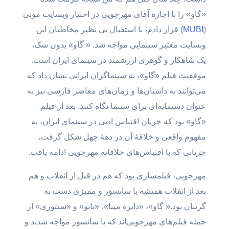
«گاو» را با اجازه آقای مهرجویی در اختیار وبسایت موبی
(
MUBI
) قرار دادم، با استقبال بی نظیر مخاطبان این
وبسایت معتبر سینمایی مواجه شد. « گاو» بدون شک،
یک شاهکار و گوهری ارزشمند در سینمای ایران است.
موفقیت فیلم «گاو»، به سینماگران ایرانی نشان داد که
می‌توانند به داستان‌ها و رمان‌های معاصر فارسی نیز به
عنوان دستمایه‌ای برای سینما نگاه کنند. بعد از فیلم
«گاو» بود که جریان اقتباس ادبی در سینمای ایران، به
مفهوم واقعی و خلاقۀ آن در دهۀ چهل شکل گرفت،
جریانی که با اقتباس‌های خلاقانه مهرجویی ادامه یافت.
مهرجویی، فیلمسازی بود که هم در قبل از انقلاب و هم
بعد از انقلاب همیشه با سانسور و ممیزی دست به
گریبان بود.« گاو»، «دایره مینا»، «بانو» و «سنتوری» از
جمله فیلم‌های مهرجویی‌اند که با سانسور مواجه شدند و