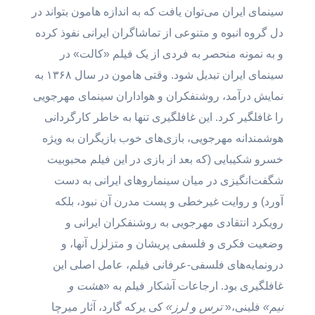
سینمای ایران می‌توان یافت که به اندازه هامون بتواند در
دل گروه انبوه و متنوعی از تماشاگران ایرانی نفوذ کرده
و به نمونه منحصر به فردی از یک فیلم «کالت» در
سینمای ایران تبدیل شود. وقتی هامون در سال ۱۳۶۸ به
نمایش درآمد، روشنفکران و هواداران سینمای مهرجویی
را غافلگیر کرد. این غافلگیری تنها به خاطر کارگردانی
هوشمندانه مهرجویی، بازی‌های خوب بازیگران به ویژه
خسرو شکیبایی (که بعد از بازی در این فیلم محبوبیت
شگفت‌انگیزی در میان سینماروهای ایرانی به دست
آورد) و روایت غیرخطی و پست مدرن آن نبود، بلکه
رویکرد انتقادی مهرجویی به روشنفکران ایرانی و
وضعیت فکری و فلسفی پریشان و متزلزل آنها، و
درونمایه‌های فلسفی-عرفانی فیلم، عامل اصلی این
غافلگیری بود. ارجاعات آشکار فیلم به «
هشت و
نیم»
فلینی،«
ترس و لرز»
کی یرکه گارد، آثار میرچا