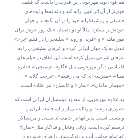
هم قوی بود، مهرجویی این قدرت را داشت که فیلمی
قوی‌تر از آن اثر ادبی ارائه کند و دغدغه‌ها و ایده‌های
فلسفی و روشنفکرانه خود را در آن بگنجاند و جهان
خودش را بسازد. مثلاً او دو داستان «یک روز خوش برای
موز ماهی» و «فرنی و زویی» سلینجر را در فیلم «پری»
تبدیل به یک جهان ایرانی کرده و عرفان سلینجری را به
عرفان شرقی تبدیل کرده است. این اتفاق در فیلم های
اقتباسی دیگر مهرجویی مثل «گاو»، «پستچی»، «دایره
مینا»، «مدرسه ای که می رفتیم»، «درخت گلابی»،
«مهمان مامان»، «سارا» و «اشباح» نیز افتاده است.
به علاوه مهرجویی، از معدود فیلمسازان ایرانی است که
تصویری درست و رئالیستی از زنان جامعه ایران و
وضعیت آسیب پذیر آنها در جامعه‌ای سنتی و مردسالار
ترسیم کرده است. زنانی وفادار و فداکار مثل «سارا»
که تمام جوانی، آبرو و زندگی‌شان را فدای خانواده و