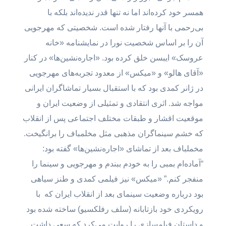
همسر خود کرده‌اند اما نه تنها قدر ندیده‌اند بلکه با
بی‌رحمی با آنها رفتار شده است. شخصیتی که مهرجویی
آن را بر اساس شخصیت نورا در نمایشنامه «خانه
عروسک» ایبسن خلق کرده بود. «اجاره‌نشین‌ها» در کنار
«آقای هالو» و «میکس» از معدود تجربه‌های مهرجویی
در ژانر کمدی بود که با استقبال بسیار تماشاگران ایرانی
مواجه شد. اثری انتقادی و تمثیلی از وضعیت ایران و
موقعیت اقشار و طبقات مختلف اجتماعی پس از انقلاب
که خشم سینماگران مذهبی مثل مخلمباف را برانگیخت.
مخملباف بعد از تماشای «اجاره‌نشین‌ها» گفته بود:
“آماده‌ام بمبی را به خودم ببندم و مهرجویی و سینما را
منفجر کنم.” «میکس» نیز فیلمی کمدی و طنز سیاهی
بود درباره وضعیت سینمای بعد از انقلاب ایران که با
رویکردی خود بازتابانه (سلف رفلکسیو) ساخته شده بود
و داستان فیلمسازی را روایت می‌کرد که سعی داشت