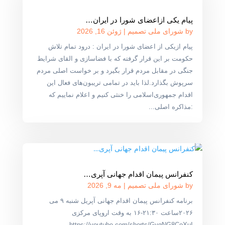
پیام یکی ازاعضای شورا در ایران…
by
شورای ملی تصمیم
|
ژوئن 16, 2026
پیام ازیکی از اعضای شورا در ایران : درود تمام تلاش
حکومت بر این قرار گرفته که با فضاسازی و القای شرایط
جنگی در مقابل مردم قرار بگیرد و بر خواست اصلی مردم
سرپوش بگذارد.لذا باید در تمامی تریبون‌های فعال این
اقدام جمهوری‌اسلامی را خنثی کنیم و اعلام نماییم که
:مذاکره اصلی...
کنفرانس پیمان اقدام جهانی آپری…
by
شورای ملی تصمیم
|
مه 9, 2026
برنامه کنفرانس پیمان اقدام جهانی آپریل شنبه ۹ می
۲۰۲۶ساعت ۲۱:۳۰-۱۶ به وقت اروپای مرکزی
https://youtube.com/shorts/GvgNG8CoXuI