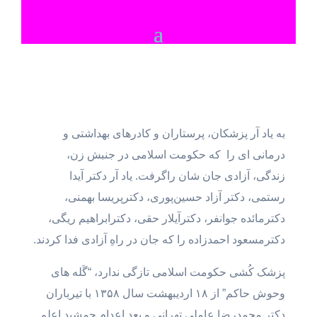
به یاد آر پزشکان، پرستاران و کادرهای بهداشتی و
درمانی ای را که حکومت اسلامی در جنبش زن،
زندگی، آزادی جان شان راگرفت. یاد آر دکتر آیدا
رستمی، دکتر آزاد حسین‌پوری، دکترپریسا بهمنی،
دکترمائده جوانفر، دکترآیلار حقی، دکترابراهیم ریگی،
دکترمسعود احمدزاده را که جان در راهِ آزادی فدا کردند.
پزشک کُشی حکومت اسلامی تازگی ندارد، “گَله های
وحوش حاکم” از ۱۸ اردیبهشت سال ۱۳۵۸ با تیرباران
دکتر محمدرضا عاملی تهرانی و بعد اعدام جمشید اعلم