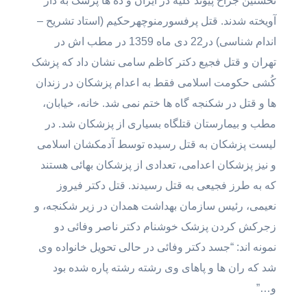
نخستین جراح پیوند کلیه در ایران و ده ها پزشک به دار
آویخته شدند. قتل پرفسورمنوچهرحکیم (استاد تشریح –
اندام شناسی) در22 دی ماه 1359 در مطب اش در
تهران و قتل فجیع دکتر کاظم سامی نشان داد که پزشک
کُشی حکومت اسلامی فقط به اعدام پزشکان در زندان
ها و قتل در شکنجه گاه ها ختم نمی شد. خانه، خیابان،
مطب و بیمارستان قتلگاه بسیاری از پزشکان شد. در
لیست پزشکان به قتل رسیده توسط آدمکشان اسلامی
و نیز پزشکان اعدامی، تعدادی از پزشکان بهائی هستند
که به طرز فجیعی به قتل رسیدند. قتل دکتر فیروز
نعیمی، رئیس سازمان بهداشت همدان در زیر شکنجه، و
زجرکش کردن پزشک خوشنام دکتر ناصر وفائی دو
نمونه اند: “جسد دکتر وفائی در حالی تحویل خانواده وی
شد که ران ها و پاهای وی رشته رشته پاره شده بود
و…”