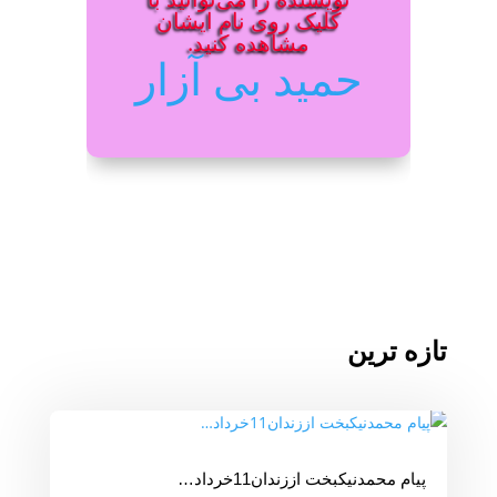
کلیک روی نام ایشان
مشاهده کنید.
حمید بی آزار
تازه ترین
پیام محمدنیکبخت اززندان11خرداد…