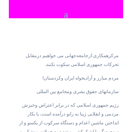
مرکزهمکاری:ازجامعەجهانی می خواهیم درمقابل
تحرکات جمهوری اسلامی سکوت نکنند.
مردم مبارز و آزادیخواه ایران وکردستان!
سازمانهای حقوق بشری ومجامع بین المللی
رژیم جمهوری اسلامی کە در برابر اعتراض وخیزش
مردمی و انقلابی ژینا بە زانو درآمدە است، با بکار
انداختن ماشین اعدام و دستگاە سرکوب از یکسو و از
سوی دیگر با لشکرکشی و تھدید بە حملات موشکی و