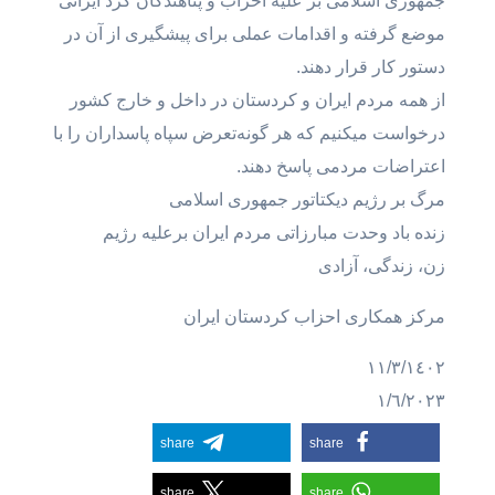
جمهوری اسلامی بر علیە احزاب و پناهندگان کرد ایرانی
موضع گرفتە و اقدامات عملی برای پیشگیری از آن در
دستور کار قرار دهند.
از همە مردم ایران و کردستان در داخل و خارج کشور
درخواست میکنیم کە هر گونەتعرض سپاە پاسداران را با
اعتراضات مردمی پاسخ دهند.
مرگ بر رژیم دیکتاتور جمهوری اسلامی
زندە باد وحدت مبارزاتی مردم ایران برعلیە رژیم
زن، زندگی، آزادی
مرکز همکاری احزاب کردستان ایران
١١/٣/١٤٠٢
١/٦/٢٠٢٣
share
share
share
share