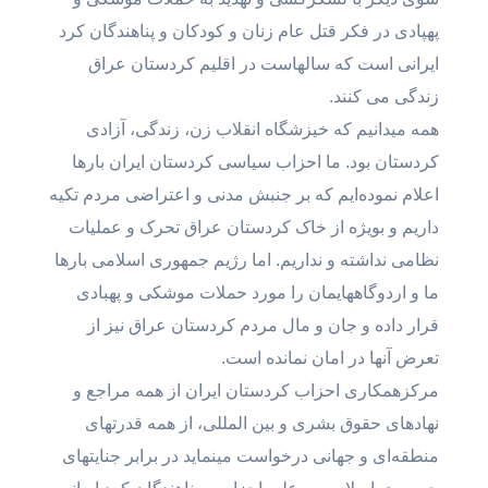
پهپادی در فکر قتل عام زنان و کودکان و پناهندگان کرد
ایرانی است کە سالهاست در اقلیم کردستان عراق
زندگی می کنند.
همە میدانیم کە خیزشگاە انقلاب زن، زندگی، آزادی
کردستان بود. ما احزاب سیاسی کردستان ایران بارها
اعلام نمودەایم کە بر جنبش مدنی و اعتراضی مردم تکیە
داریم و بویژە از خاک کردستان عراق تحرک و عملیات
نظامی نداشتە و نداریم. اما رژیم جمهوری اسلامی بارها
ما و اردوگاههایمان را مورد حملات موشکی و پهبادی
قرار دادە و جان و مال مردم کردستان عراق نیز از
تعرض آنها در امان نماندە است.
مرکزهمکاری احزاب کردستان ایران از همە مراجع و
نهادهای حقوق بشری و بین المللی، از همە قدرتهای
منطقەای و جهانی درخواست مینماید در برابر جنایتهای