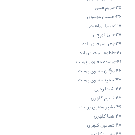
۳۵-مریم عینی
۳۶-حسین موسوی
۳۷-میترا ابراهیمی
۳۸-دنیز توپچی
۳۹-زهرا سرحدی زاده
۴۰-فاطمه سرحدی زاده
۴۱-مرسده معنوی پرست
۴۲-مژگان معنوی پرست
۴۳-مجید معنوی پرست
۴۴-شیدا رجبی
۴۵-نسیم کلهری
۴۶-بشیر معنوی پرست
۴۷-هما کلهری
۴۸-همایون کلهری
۴۹-مه روز کلهری