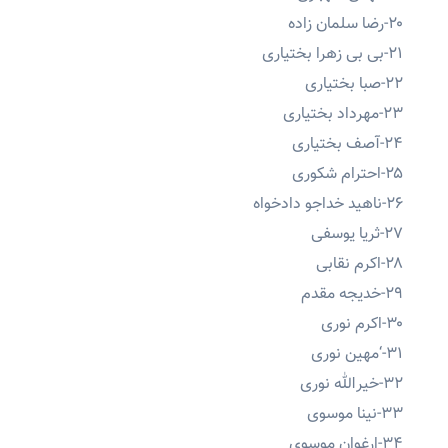
۲۰-رضا سلمان زاده
۲۱-بی بی زهرا بختیاری
۲۲-صبا بختیاری
۲۳-مهرداد بختیاری
۲۴-آصف بختیاری
۲۵-احترام شکوری
۲۶-ناهید خداجو دادخواه
۲۷-ثریا یوسفی
۲۸-اکرم نقابی
۲۹-خدیجه مقدم
۳۰-اکرم نوری
۳۱-‘مهین نوری
۳۲-خیرالله نوری
۳۳-نینا موسوی
۳۴-ارغوان موسوی