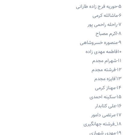
۵-حوریه فرج زاده طارانی
۶-ماشالله کرمی
۷-راحله راحمی پور
۸-اکرم مصباح
۹-منصوره خسروشاهی
۱۰فاطمه مهدی زاده
۱۱-شهرام مجدم
۱۲-فرشته مجدم
۱۳’فایزه مجدم
۱۴-مهناز کرمی
۱۵-سکینه احمدی
۱۶-علی کتابدار
۱۷-مرتضی دامور
۱۸_فرشته جهانگیری
۱۹-مهدی شهبازی