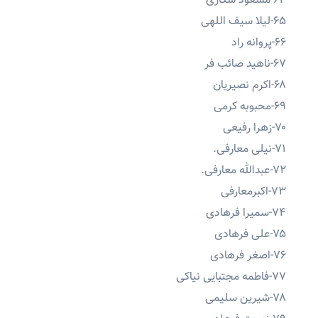
۶۴-مسعود شکاری
۶۵-لیلا سیف اللهی
۶۶-پروانه راد
۶۷-ناهید صائب فر
۶۸-اکرم نصیریان
۶۹-محبوبه کرمی
۷۰-زهرا رفیعی
۷۱-نیلی معارفی.
۷۲-عبدالله معارفی.
۷۳-اکبرمعارفی
۷۴-سمیرا فرهادی
۷۵-علی فرهادی
۷۶-اصغر فرهادی
۷۷-فاطمه مجتبایی نیاکی
۷۸-شیرین سلیمی