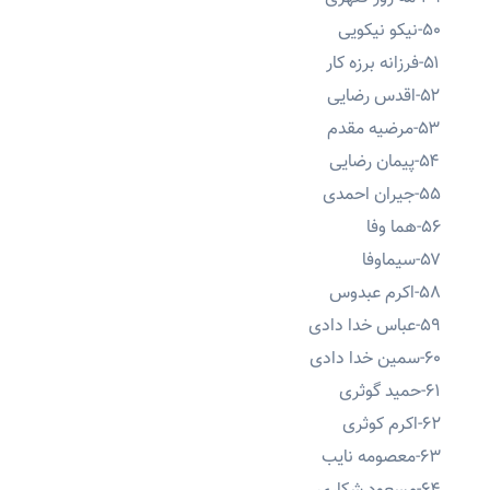
۵۰-نیکو نیکویی
۵۱-فرزانه برزه کار
۵۲-اقدس رضایی
۵۳-مرضیه مقدم
۵۴-پیمان رضایی
۵۵-جیران احمدی
۵۶-هما وفا
۵۷-سیماوفا
۵۸-اکرم عبدوس
۵۹-عباس خدا دادی
۶۰-سمین خدا دادی
۶۱-حمید گوثری
۶۲-اکرم کوثری
۶۳-معصومه نایب