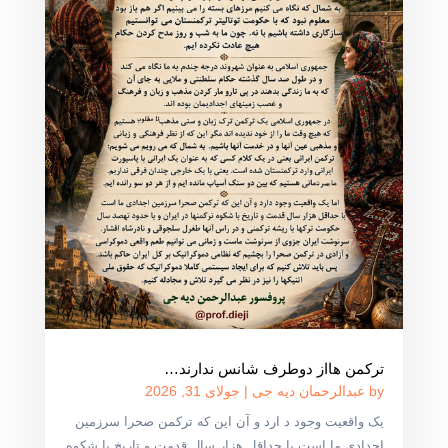
ترکمن هااز دوطرف شانس ندارند…
by
عبدالرحمان دیه جی
|
جولای 31, 2026
یک واقعیت وجود د ارد و آن این که ترکمن صحرا سرزمین
اجدادی ما است با حداقل هزار سال قدمت و تاریخ با شکوه