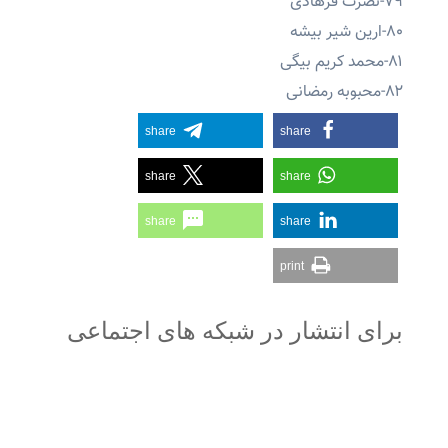
۷۹-نصرت فرهادی
۸۰-ارین شیر بیشه
۸۱-محمد کریم بیگی
۸۲-محبوبه رمضانی
share
share
share
share
share
share
print
برای انتشار در شبکه های اجتماعی