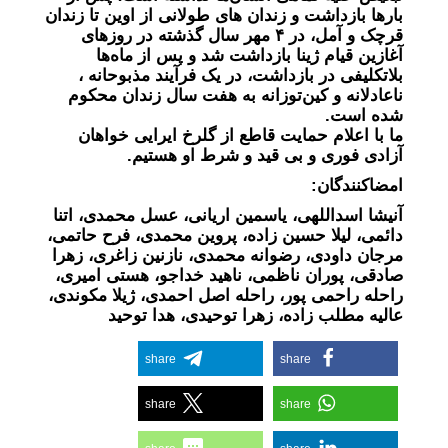
بارها بازداشت و زندان های طولانی از اوین تا زندان
قرچک و آمل، در ۴ مهر سال گذشته در روزهای
آغازین قیام ژینا بازداشت شد و پس از ماه‌ها
بلاتکلیفی در بازداشت، در یک فرآیند مذبوحانه ،
ناعادلانه و کین‌توزانه به هفت سال زندان محکوم
شده است.
ما با اعلام حمایت قاطع از گلرخ ایرایی خواهان
آزادی فوری و بی قید و شرط او هستیم.
امضاکنندگان:
آنیشا اسداللهی، یاسمین اریانی، عسل محمدی، اتنا
دائمی، لیلا حسین زاده، پروین محمدی، فرح حاتمی،
مرجان داودی، رضوانه محمدی، نازنین زاغری، زهرا
صادقی، پوران ناظمی، ناهید خداجو، هستی امیری،
راحله راحمی پور، راحله اصل احمدی، ژیلا مکوندی،
عالیه مطلب زاده، زهرا توحیدی، هدا توحید
share
share
share
share