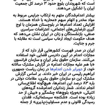
است که شهروندان بلوچ حدود ۳ درصد کل جمعیت
ایران را تشکیل می‌دهند.
بیشتر اعدام‌شدگان متهم به ارتکاب جرایمی مربوط به
مواد مخدر و اتهام مبهم «محاربه با خدا» هستند.
افزایش تعداد اعدام‌ها در بلوچستان همزمان با اوج
گیری نارضایتی‌های اجتماعی، اعتراضات سراسری
صنفی، بازنشستگان و زنان در ایران نشان می‌دهد که
هدف حکومت ایجاد ارعاب سیاسی است نه مقابله با
جرم و جنایت.
ایران در صدر فهرست کشورهایی قرار دارد که از
مجازات اعدام در آیین دادرسی قضایی خود استفاده
می‌کنند. سازمان حقوق بشر ایران و سازمان فرانسوی
«با هم علیه مجازات اعدام» در گزارش مشترک سالانه
خود، از
دوبرابر شدن اعدام‌ها
در زمان ریاست ‌جمهوری
ابراهیم رئیسی در ایران خبر دادند. بر اساس گزارش
مشترک این دو سازمان حقوق بشری، مقامات دولتی در
باره ۸۳ درصد این اعدام‌ها، هیچ‌گونه اطلاع‌رسانی
انجام ندادند. شمار زندانیان اعدام‌شده گروه‌های
اتنیکی، ‌«به‌ویژه بلوچ‌ها» چشمگیر و «بیش از حد
زیاد» بوده است. «شکنجه سیستماتیک، فقدان
رسیدگی قانونی و عدم مسئولیت‌پذیری» از جمله