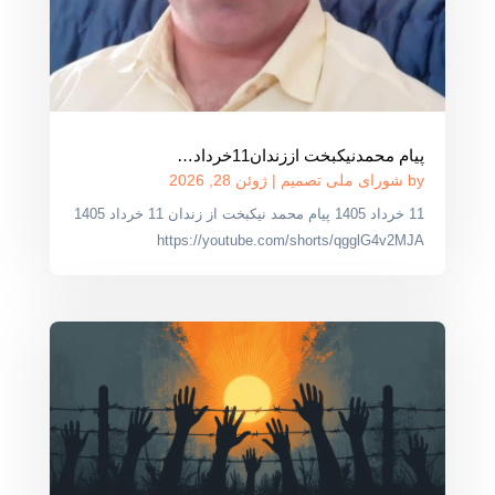
پیام محمدنیکبخت اززندان11خرداد…
by
شورای ملی تصمیم
|
ژوئن 28, 2026
11 خرداد 1405 پیام محمد نیکبخت از زندان 11 خرداد 1405
https://youtube.com/shorts/qgglG4v2MJA