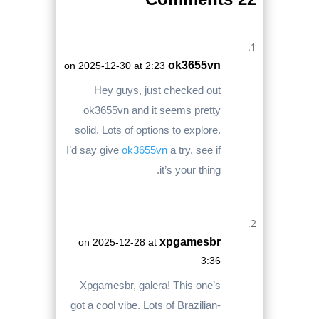
ok3655vn
on 2025-12-30 at 2:23
Hey guys, just checked out
ok3655vn and it seems pretty
solid. Lots of options to explore.
I’d say give
ok3655vn
a try, see if
it’s your thing.
xpgamesbr
on 2025-12-28 at
3:36
Xpgamesbr, galera! This one’s
got a cool vibe. Lots of Brazilian-