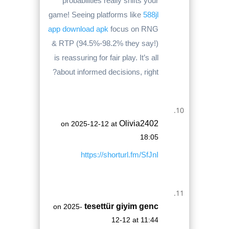
probabilities really shifts your
game! Seeing platforms like
588jl
app download apk
focus on RNG
& RTP (94.5%-98.2% they say!)
is reassuring for fair play. It’s all
about informed decisions, right?
Olivia2402
on 2025-12-12 at
18:05
https://shorturl.fm/SfJnI
tesettür giyim genc
on 2025-
12-12 at 11:44