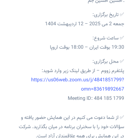
ـ افشین افشین جم
✅ تاریخ برگزاری:
جمعه 2 می 2025 – 12 اردیبهشت 1404
✅ ساعت شروع:
19:30 بوقت ایران – 18:00 بوقت اروپا
✅ محل برگزاری:
پلتفرم زووم – از طریق لینک زیر وارد شوید:
https://us06web.zoom.us/j/4841851799?
omn=83619892667
Meeting ID: 484 185 1799
✅ از شما دعوت می کنیم در این همایش حضور یافته و
سؤالات خود را با سخنران برنامه در میان بگذارید. شرکت
در این همایش برای همه علاقمندان آزاد است.